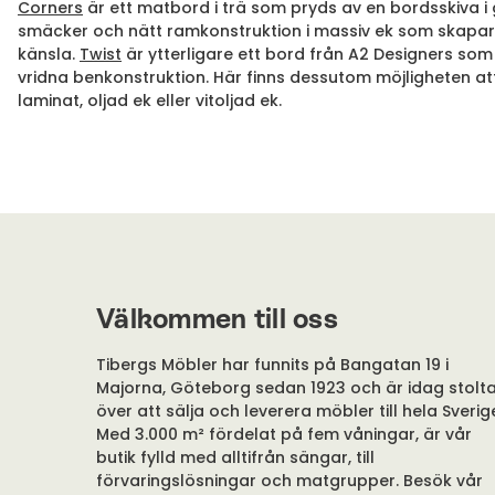
Corners
är ett matbord i trä som pryds av en bordsskiva i
smäcker och nätt ramkonstruktion i massiv ek som skapar
känsla.
Twist
är ytterligare ett bord från A2 Designers so
vridna benkonstruktion. Här finns dessutom möjligheten att 
laminat, oljad ek eller vitoljad ek.
Välkommen till oss
Tibergs Möbler har funnits på Bangatan 19 i
Majorna, Göteborg sedan 1923 och är idag stolt
över att sälja och leverera möbler till hela Sverig
Med 3.000 m² fördelat på fem våningar, är vår
butik fylld med alltifrån sängar, till
förvaringslösningar och matgrupper. Besök vår