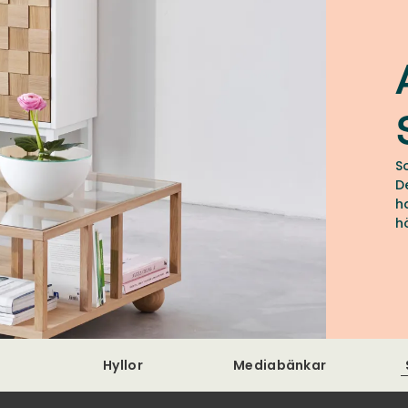
S
D
h
h
D
Hyllor
Mediabänkar