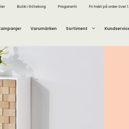
ler
Butik i Göteborg
Prisgaranti
Fri frakt på order över 1
Kampanjer
Varumärken
Sortiment
Kundservic