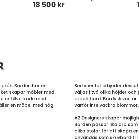
18 500 kr
k
språk. Borden har en
Sortimentet erbjuder dess
ilket skapar möbler med
väljas i två olika höjder o
e är tillverkade med
arbetsbord. Bordsskivan är 
täller en möbel med hög
varför inte vackra blommor.
A2 Designers skapar möjligh
Borden passar lika bra som
olika stolar för att skapa 
användas som skrivbord till