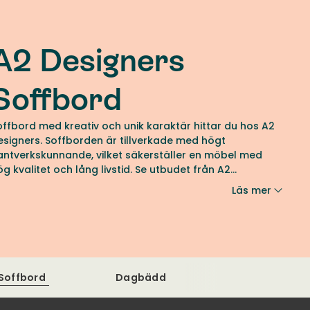
A2 Designers
Soffbord
offbord med kreativ och unik karaktär hittar du hos A2
esigners. Soffborden är tillverkade med högt
antverkskunnande, vilket säkerställer en möbel med
ög kvalitet och lång livstid. Se utbudet från A2
esigners hos oss på Tibergs Möbler.
Läs mer
Soffbord
Dagbädd