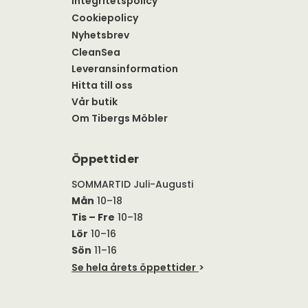
Integritetspolicy
Cookiepolicy
Nyhetsbrev
CleanSea
Leveransinformation
Hitta till oss
Vår butik
Om Tibergs Möbler
Öppettider
SOMMARTID Juli-Augusti
Mån
10–18
Tis – Fre
10–18
Lör
10–16
Sön
11–16
Se hela årets öppettider
>