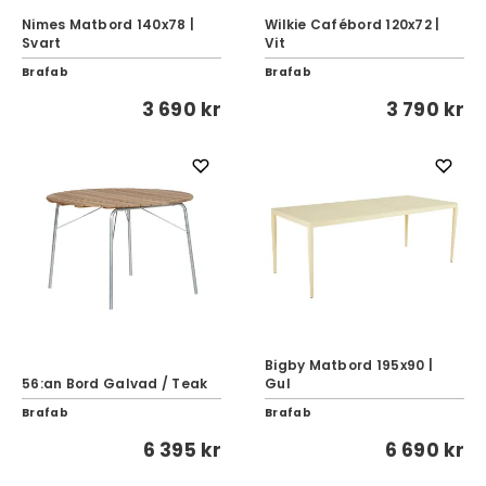
Nimes Matbord 140x78 |
Wilkie Cafébord 120x72 |
Svart
Vit
Brafab
Brafab
3 690 kr
3 790 kr
Bigby Matbord 195x90 |
56:an Bord Galvad / Teak
Gul
Brafab
Brafab
6 395 kr
6 690 kr