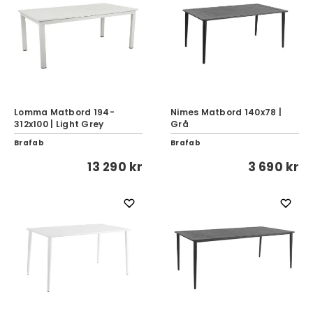
Lomma Matbord 194-
Nimes Matbord 140x78 |
312x100 | Light Grey
Grå
Brafab
Brafab
13 290 kr
3 690 kr