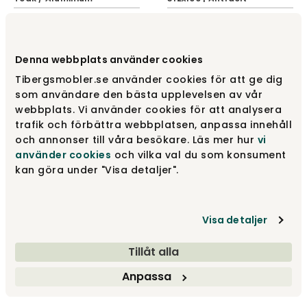
Brafab
Brafab
17 890 kr
13 290 kr
Denna webbplats använder cookies
Tibergsmobler.se använder cookies för att ge dig
som användare den bästa upplevelsen av vår
webbplats. Vi använder cookies för att analysera
trafik och förbättra webbplatsen, anpassa innehåll
och annonser till våra besökare. Läs mer hur
vi
använder cookies
och vilka val du som konsument
kan göra under "Visa detaljer".
Lomma Matbord 194-
Lomma Matbord 194-
312x100 | Black
312x100 | Khaki
Visa detaljer
Brafab
Brafab
Tillåt alla
13 290 kr
13 290 kr
Anpassa