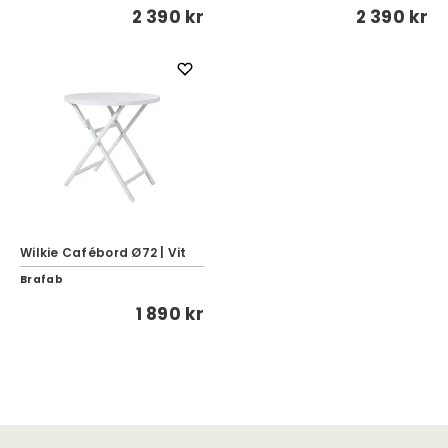
2 390 kr
2 390 kr
Wilkie Cafébord Ø72 | Vit
Brafab
1 890 kr