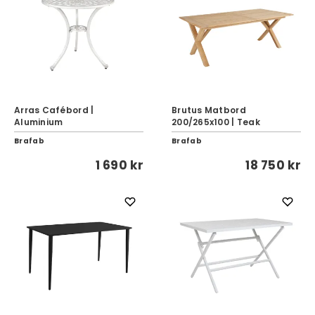
Arras Cafébord |
Brutus Matbord
Aluminium
200/265x100 | Teak
Brafab
Brafab
1 690 kr
18 750 kr