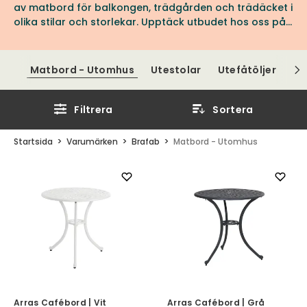
av matbord för balkongen, trädgården och trädäcket i
olika stilar och storlekar. Upptäck utbudet hos oss på
Tibergs Möbler.
Matbord - Utomhus
Utestolar
Utefåtöljer
Ut
Filtrera
Sortera
Startsida
Varumärken
Brafab
Matbord - Utomhus
Arras Cafébord | Vit
Arras Cafébord | Grå