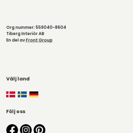
Org nummer: 559040-8604
Tiberg Interiör AB
En del av
Front Group
Välj land
Följ oss