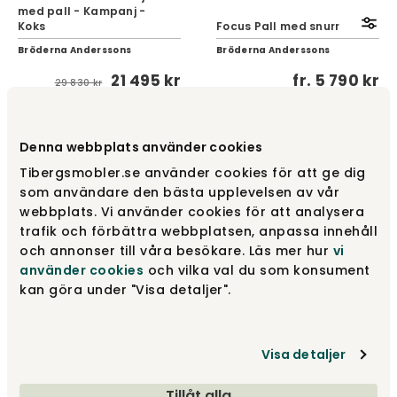
med pall - Kampanj -
Koks
Focus Pall med snurr
Bröderna Anderssons
Bröderna Anderssons
21 495 kr
fr.
5 790 kr
29 830 kr
Denna webbplats använder cookies
Focus fåtölj
Tibergsmobler.se använder cookies för att ge dig
som användare den bästa upplevelsen av vår
webbplats. Vi använder cookies för att analysera
trafik och förbättra webbplatsen, anpassa innehåll
Focus är en mycket omtyckt funktionsfåtölj från
och annonser till våra besökare. Läs mer hur
vi
Bröderna Anderssons, som kan väljas i flera olika
använder cookies
och vilka val du som konsument
utföranden. Fåtöljen är svensktillverkad och
kan göra under "Visa detaljer".
produceras med hög hantverksskicklighet och
omsorg. Focus är justerbar med gungfunktion, vilket
skapar en hög känsla av avslappning. Här kan du
skapa en bekväm och sittvänlig fåtölj efter egna
Visa detaljer
önskemål genom att justera sittvinkel, ryggvinkel
och nackstöd. Därefter kan fåtöljen låsas i valfri
Tillåt alla