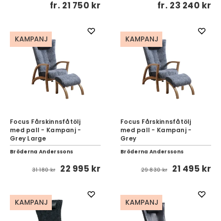
fr.
21 750 kr
fr.
23 240 kr
KAMPANJ
KAMPANJ
Focus Fårskinnsfåtölj
Focus Fårskinnsfåtölj
med pall - Kampanj -
med pall - Kampanj -
Grey Large
Grey
Bröderna Anderssons
Bröderna Anderssons
22 995 kr
21 495 kr
31 180 kr
29 830 kr
KAMPANJ
KAMPANJ