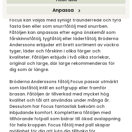
sittposition när maximal komfort är uppnådd.
Anpassa
Focus kan väljas med synligt träunderrede och fyra
fasta ben eller som snurrfåtölj med snurrben.
Fåtöljen kan anpassas efter egna önskemål som
fårskinnsfåtölj, tygfåtölj eller läderfåtölj. Bröderna
Anderssons erbjuder ett brett sortiment av vackra
tyger, läder och fårskinn i olika färger och
kvaliteter. Fåtöljen erbjuds i två olika storlekar,
original och large, där large rekommenderas för
dig som är längre.
Bröderna Anderssons fåtölj Focus passar utmärkt
som läsfåtölj intill en soffgrupp eller framför
brasan. Fåtöljen är tillverkad med mycket hög
kvalitet och tål att användas under många år.
Dessutom har Focus fantastisk bekväm och
inbjudande komfort. Komplettera fåtöljen med
tillhörande fotpall som bidrar till ökad avslappning
för hela kroppen. Focus fåtölj med pall skapar
möjlighet för dig att luta dig tillbaka för