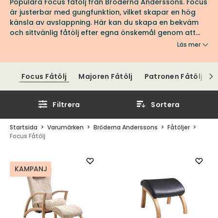
Populära Focus fåtölj från Bröderna Anderssons. Focus
är justerbar med gungfunktion, vilket skapar en hög
känsla av avslappning. Här kan du skapa en bekväm
och sittvänlig fåtölj efter egna önskemål genom att
justera sittvinkel, ryggvinkel och nackstöd.
Läs mer
Focus Fåtölj
Majoren Fåtölj
Patronen Fåtölj
Filtrera
Sortera
Startsida
Varumärken
Bröderna Anderssons
Fåtöljer
Focus Fåtölj
KAMPANJ