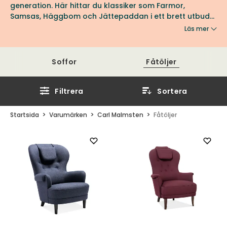
generation. Här hittar du klassiker som Farmor,
Samsas, Häggbom och Jättepaddan i ett brett utbud
av tyger och läder. Fåtöljerna är tillverkade med hög
Läs mer
hantverksskicklighet i O.H. Sjögrens fabrik i Tranås.
Soffor
Fåtöljer
Filtrera
Sortera
Startsida
Varumärken
Carl Malmsten
Fåtöljer