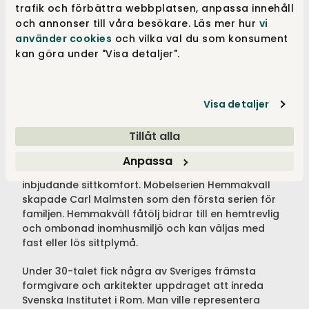
trafik och förbättra webbplatsen, anpassa innehåll
ursprungsmodellen ”Konsert”, som skapades för
och annonser till våra besökare. Läs mer hur
vi
Stockholms Konserthus år 1923. Farmor är
använder cookies
och vilka val du som konsument
ytterligare en fåtölj designad av Malmsten år 1956,
kan göra under "Visa detaljer".
som ingår i en serie som namngivits efter
familjemedlemmar. I samma serie ingår också Lilla
Syster, Farfar, Vår Fru och Husmor där formspråket
är inspirerat av dessa karaktärer
Visa detaljer
Häggbom är en öronlappsfåtölj designad åt den
Tillåt alla
dåvarande stadsarkitekten i Gävle, Sven Häggbom.
Jättepaddan är en annan fåtölj med stark karaktär.
Anpassa
Fåtöljen erbjuder gott om plats och skapar en
inbjudande sittkomfort. Möbelserien Hemmakväll
skapade Carl Malmsten som den första serien för
familjen. Hemmakväll fåtölj bidrar till en hemtrevlig
och ombonad inomhusmiljö och kan väljas med
fast eller lös sittplymå.
Under 30-talet fick några av Sveriges främsta
formgivare och arkitekter uppdraget att inreda
Svenska Institutet i Rom. Man ville representera