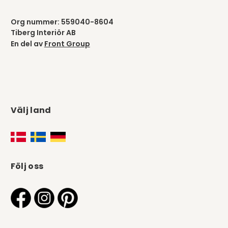
Org nummer: 559040-8604
Tiberg Interiör AB
En del av
Front Group
Välj land
Följ oss