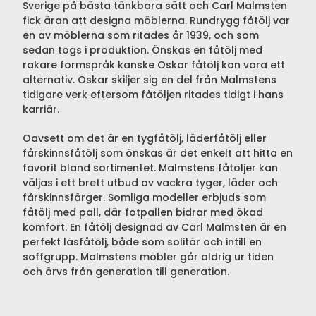
Sverige på bästa tänkbara sätt och Carl Malmsten
fick äran att designa möblerna. Rundrygg fåtölj var
en av möblerna som ritades år 1939, och som
sedan togs i produktion. Önskas en fåtölj med
rakare formspråk kanske Oskar fåtölj kan vara ett
alternativ. Oskar skiljer sig en del från Malmstens
tidigare verk eftersom fåtöljen ritades tidigt i hans
karriär.
Oavsett om det är en tygfåtölj, läderfåtölj eller
fårskinnsfåtölj som önskas är det enkelt att hitta en
favorit bland sortimentet. Malmstens fåtöljer kan
väljas i ett brett utbud av vackra tyger, läder och
fårskinnsfärger. Somliga modeller erbjuds som
fåtölj med pall, där fotpallen bidrar med ökad
komfort. En fåtölj designad av Carl Malmsten är en
perfekt läsfåtölj, både som solitär och intill en
soffgrupp. Malmstens möbler går aldrig ur tiden
och ärvs från generation till generation.