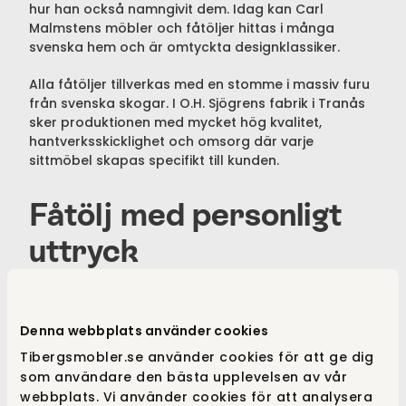
hur han också namngivit dem. Idag kan Carl
Malmstens möbler och fåtöljer hittas i många
svenska hem och är omtyckta designklassiker.
Alla fåtöljer tillverkas med en stomme i massiv furu
från svenska skogar. I O.H. Sjögrens fabrik i Tranås
sker produktionen med mycket hög kvalitet,
hantverksskicklighet och omsorg där varje
sittmöbel skapas specifikt till kunden.
Fåtölj med personligt
uttryck
Carl Malmstens tidlösa fåtöljer är formgivna i
klassisk stil, där varje möbel har ett personligt
Denna webbplats använder cookies
uttryck. Samsas är en möbelserie designad av Carl
Tibergsmobler.se använder cookies för att ge dig
Malmsten som anses vara den som mest
som användare den bästa upplevelsen av vår
kännetecknar hans formspråk. Samsas fåtölj
webbplats. Vi använder cookies för att analysera
ritades år 1960 som en uppdateras version av