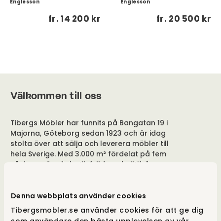
Englesson
Englesson
fr.
14 200 kr
fr.
20 500 kr
Välkommen till oss
Tibergs Möbler har funnits på Bangatan 19 i
Majorna, Göteborg sedan 1923 och är idag
stolta över att sälja och leverera möbler till
hela Sverige. Med 3.000 m² fördelat på fem
våningar, är vår butik fylld med alltifrån
sängar, till förvaringslösningar och
matgrupper. Besök vår butik i Göteborg eller
handla online på tibergsmobler.se. Vi ser fram
Denna webbplats använder cookies
emot att hjälpa dig hitta rätt möbel för ditt
Tibergsmobler.se använder cookies för att ge dig
hem.