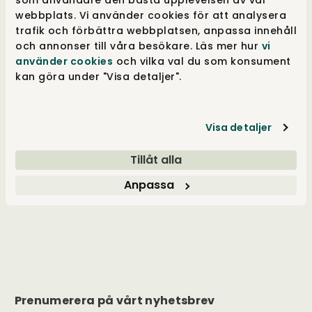
som användare den bästa upplevelsen av vår
webbplats. Vi använder cookies för att analysera
trafik och förbättra webbplatsen, anpassa innehåll
och annonser till våra besökare. Läs mer hur
vi
Kundservice
använder cookies
och vilka val du som konsument
kan göra under "Visa detaljer".
Inspiration
Visa detaljer
Öppettider
Tillåt alla
Anpassa
Våra kunder tycker
Prenumerera på vårt nyhetsbrev