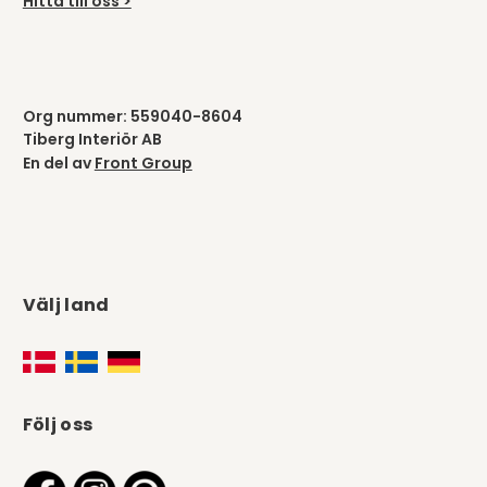
Hitta till oss >
Org nummer: 559040-8604
Tiberg Interiör AB
En del av
Front Group
Välj land
Följ oss