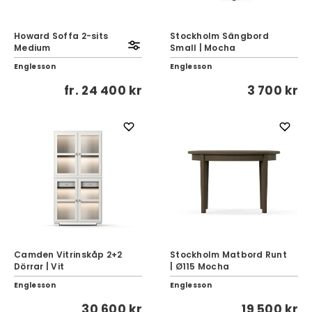
Howard Soffa 2-sits
Stockholm Sängbord
Medium
Small | Mocha
Englesson
Englesson
fr.
24 400 kr
3 700 kr
Camden Vitrinskåp 2+2
Stockholm Matbord Runt
Dörrar | Vit
| Ø115 Mocha
Englesson
Englesson
30 600 kr
19 500 kr