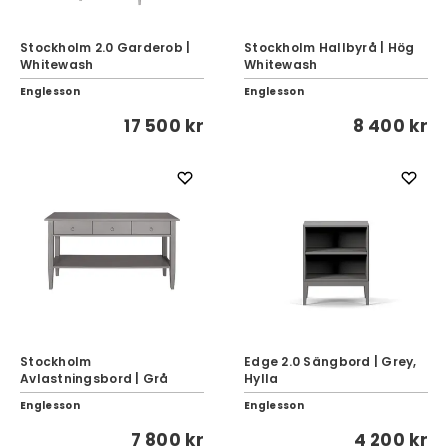
Stockholm 2.0 Garderob |
Stockholm Hallbyrå | Hög
Whitewash
Whitewash
Englesson
Englesson
17 500 kr
8 400 kr
Stockholm
Edge 2.0 Sängbord | Grey,
Avlastningsbord | Grå
Hylla
Englesson
Englesson
7 800 kr
4 200 kr