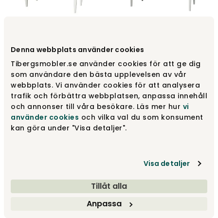
Stockholm Skrivbord 120 |
Stockholm Matbord | 200
Denna webbplats använder cookies
Whitewash
Whitewash
Tibergsmobler.se använder cookies för att ge dig
Englesson
Englesson
som användare den bästa upplevelsen av vår
7 000 kr
16 700 kr
webbplats. Vi använder cookies för att analysera
trafik och förbättra webbplatsen, anpassa innehåll
och annonser till våra besökare. Läs mer hur
vi
använder cookies
och vilka val du som konsument
kan göra under "Visa detaljer".
Visa detaljer
Tillåt alla
Stockholm 2.0 Skänk 4-
Stockholm Hörnskåp
Anpassa
Dörrar | Svart
Whitewash
Englesson
Englesson