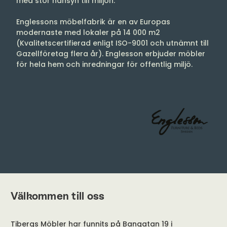
med stor hänsyn till miljön.
Englessons möbelfabrik är en av Europas
modernaste med lokaler på 14 000 m2
(Kvalitetscertifierad enligt ISO-9001 och utnämnt till
Gazellföretag flera år). Englesson erbjuder möbler
för hela hem och inredningar för offentlig miljö.
Välkommen till oss
Tibergs Möbler har funnits på Bangatan 19 i