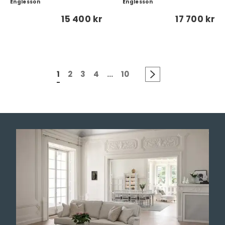
Englesson
Englesson
15 400 kr
17 700 kr
1
2
3
4
...
10