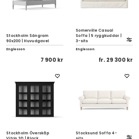
Somerville Casual
Stockholm Sängram
Soffa | 5 ryggkuddar |
90x200 | Huvudgavel
3-sits
Englesson
Englesson
7 900 kr
fr.
29 300 kr
Stockholm Överskåp
Stocksund Soffa 4-
Vitrin 3D | Black
sits