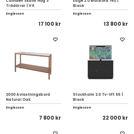
Camden Skänk Hög 3
Edge 2.0 Matbord 140 |
Trädörrar | Vit
Black
Englesson
Englesson
17 100 kr
13 800 kr
2000 Avlastningsbord
Stockholm 2.0 Tv-lift 55 |
Natural Oak
Black
Englesson
Englesson
7 800 kr
22 000 kr