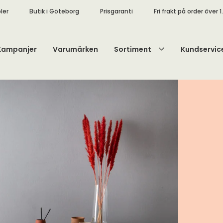
ler
Butik i Göteborg
Prisgaranti
Fri frakt på order över 1
Kampanjer
Varumärken
Sortiment
Kundservic