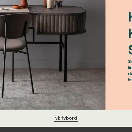
S
l
d
k
Skrivbord