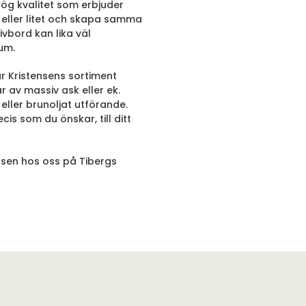
 hög kvalitet som erbjuder
t eller litet och skapa samma
ivbord kan lika väl
um.
r Kristensens sortiment
r av massiv ask eller ek.
eller brunoljat utförande.
is som du önskar, till ditt
nsen hos oss på Tibergs