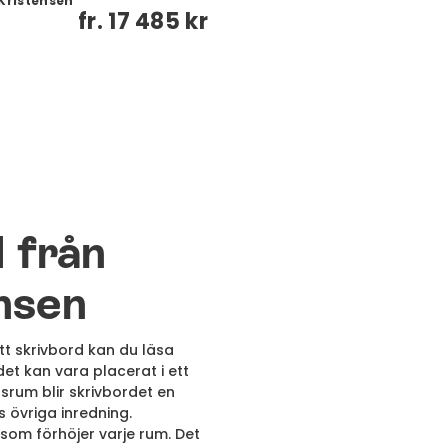
Kristensen
fr.
17 485 kr
 från
nsen
tt skrivbord kan du läsa
det kan vara placerat i ett
srum blir skrivbordet en
övriga inredning.
 som förhöjer varje rum. Det