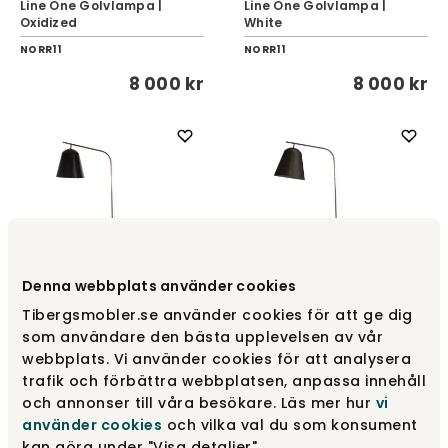
Line One Golvlampa |
Line One Golvlampa |
Oxidized
White
NORR11
NORR11
8 000 kr
8 000 kr
Denna webbplats använder cookies
Tibergsmobler.se använder cookies för att ge dig
Line Two Golvlampa |
Line Two Golvlampa |
som användare den bästa upplevelsen av vår
Black
Bronze
webbplats. Vi använder cookies för att analysera
NORR11
NORR11
trafik och förbättra webbplatsen, anpassa innehåll
11 500 kr
11 500 kr
och annonser till våra besökare. Läs mer hur
vi
använder cookies
och vilka val du som konsument
kan göra under "Visa detaljer".