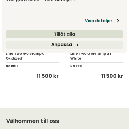
Visa detaljer
Tillåt alla
Anpassa
Line Two Golvlampa |
Line Two Golvlampa |
Oxidized
White
NORR11
NORR11
11 500 kr
11 500 kr
Välkommen till oss