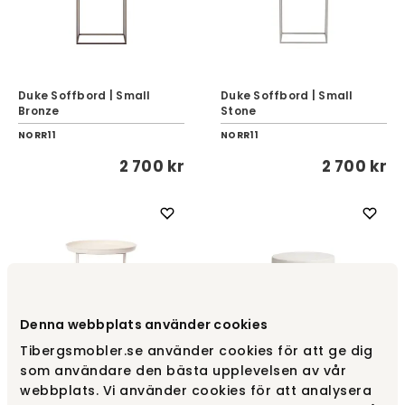
Duke Soffbord | Small
Duke Soffbord | Small
Bronze
Stone
NORR11
NORR11
2 700 kr
2 700 kr
Denna webbplats använder cookies
Tibergsmobler.se använder cookies för att ge dig
som användare den bästa upplevelsen av vår
Duke Soffbord | Smalle
Gear Sidobord | Ø45 |
webbplats. Vi använder cookies för att analysera
Antique White
Chalk