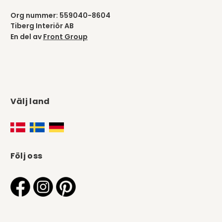
Org nummer: 559040-8604
Tiberg Interiör AB
En del av
Front Group
Välj land
Följ oss