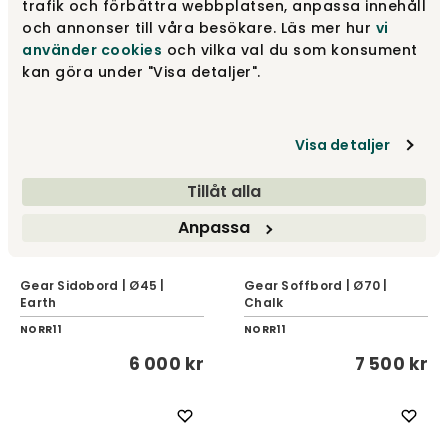
trafik och förbättra webbplatsen, anpassa innehåll
NORR11
NORR11
och annonser till våra besökare. Läs mer hur
vi
2 700 kr
6 000 kr
använder cookies
och vilka val du som konsument
kan göra under "Visa detaljer".
Visa detaljer
Tillåt alla
Anpassa
Gear Sidobord | Ø45 |
Gear Soffbord | Ø70 |
Earth
Chalk
NORR11
NORR11
6 000 kr
7 500 kr