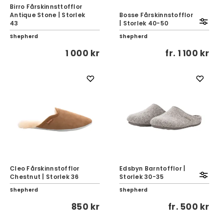
Birro Fårskinnsttofflor
Antique Stone | Storlek
Bosse Fårskinnstofflor
43
| Storlek 40-50
Shepherd
Shepherd
1 000 kr
fr.
1 100 kr
Cleo Fårskinnstofflor
Edsbyn Barntofflor |
Chestnut | Storlek 36
Storlek 30-35
Shepherd
Shepherd
850 kr
fr.
500 kr