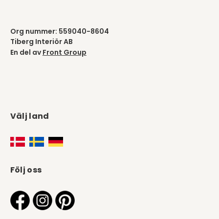
Org nummer: 559040-8604
Tiberg Interiör AB
En del av
Front Group
Välj land
Följ oss