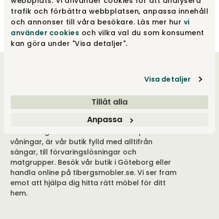
webbplats. Vi använder cookies för att analysera
trafik och förbättra webbplatsen, anpassa innehåll
och annonser till våra besökare. Läs mer hur
vi
använder cookies
och vilka val du som konsument
kan göra under "Visa detaljer".
Välkommen till oss
Visa detaljer
Tibergs Möbler har funnits på Bangatan 19 i
Tillåt alla
Majorna, Göteborg sedan 1923 och är idag
Anpassa
stolta över att sälja och leverera möbler till
hela Sverige. Med 3.000 m² fördelat på fem
våningar, är vår butik fylld med alltifrån
sängar, till förvaringslösningar och
matgrupper. Besök vår butik i Göteborg eller
handla online på tibergsmobler.se. Vi ser fram
emot att hjälpa dig hitta rätt möbel för ditt
hem.