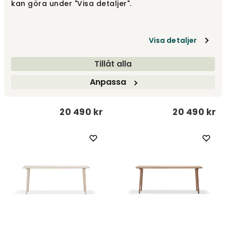
kan göra under "Visa detaljer".
Visa detaljer
Tillåt alla
Miss Tailor Bord | 130x82 |
Miss Tailor Bord | 130x82 |
Anpassa
Naturoljad ek
Vitoljad ek
Stolab
Stolab
20 490 kr
20 490 kr