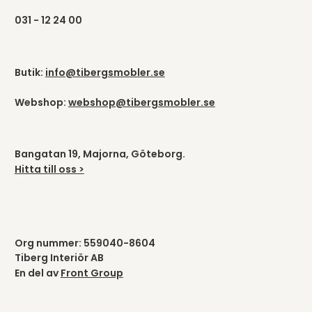
031 - 12 24 00
Butik:
info@tibergsmobler.se
Webshop:
webshop@tibergsmobler.se
Bangatan 19, Majorna, Göteborg.
Hitta till oss >
Org nummer: 559040-8604
Tiberg Interiör AB
En del av
Front Group