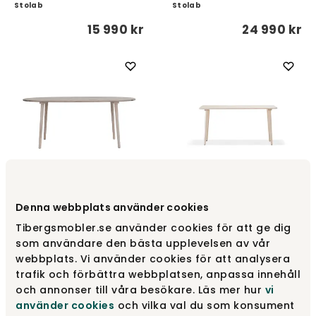
Stolab
Stolab
15 990 kr
24 990 kr
Miss Tailor Bord 180x90 |
Miss Tailor Bord | 130x82 |
Denna webbplats använder cookies
Ovalt | Vitoljad Ek
Ljus mattlackad björk
Tibergsmobler.se använder cookies för att ge dig
Stolab
Stolab
som användare den bästa upplevelsen av vår
24 990 kr
13 590 kr
webbplats. Vi använder cookies för att analysera
trafik och förbättra webbplatsen, anpassa innehåll
och annonser till våra besökare. Läs mer hur
vi
använder cookies
och vilka val du som konsument