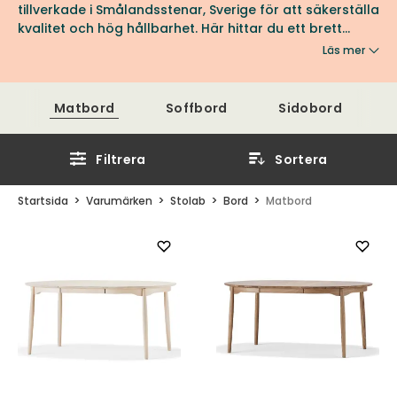
tillverkade i Smålandsstenar, Sverige för att säkerställa
kvalitet och hög hållbarhet. Här hittar du ett brett
utbud av färger, former och ytbehandlingar att välja
Läs mer
och vraka bland! Du kan bland annat välja bland
favoriterna Carl, Miss Holly och Miss Tailor. Se fler
favoriter från Stolab hos oss på Tibergs Möbler.
Matbord
Soffbord
Sidobord
Filtrera
Sortera
Startsida
Varumärken
Stolab
Bord
Matbord