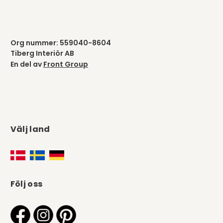
Org nummer: 559040-8604
Tiberg Interiör AB
En del av
Front Group
Välj land
Följ oss