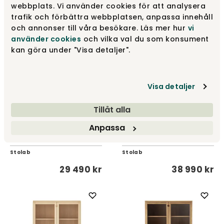
fr.
44 990 kr
32 990 kr
webbplats. Vi använder cookies för att analysera
trafik och förbättra webbplatsen, anpassa innehåll
och annonser till våra besökare. Läs mer hur
vi
använder cookies
och vilka val du som konsument
kan göra under "Visa detaljer".
Visa detaljer
Tillåt alla
Prio Skåp Hög |
Prio Skåp Hög |
Anpassa
Glasdörrar | Ljus
Glasdörrar | Ljus
Mattlackad Björk
Mattlackad Ek
Stolab
Stolab
29 490 kr
38 990 kr