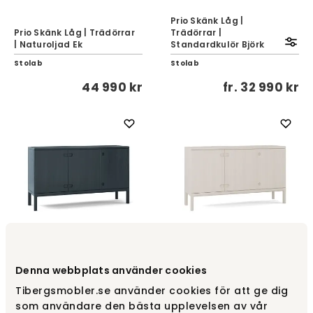
Prio Skänk Låg |
Prio Skänk Låg | Trädörrar
Trädörrar |
| Naturoljad Ek
Standardkulör Björk
Stolab
Stolab
44 990 kr
fr.
32 990 kr
Prio Skänk Låg |
Trädörrar |
Prio Skänk Låg | Trädörrar
Denna webbplats använder cookies
Standardkulör Ek
| Vitoljad Björk
Tibergsmobler.se använder cookies för att ge dig
Stolab
Stolab
som användare den bästa upplevelsen av vår