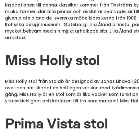
Inspirationen till denna klassiker kommer från Finströms k
mjuka former, där alla pinnar och avslut är svarvade, är L
given plats bland de svenska möbelklassikerna från 1900-
Röhsska designmuseum i Göteborg. Lilla Åland pinnstol pass
mycket bekväm med sin mjukt urholkade sits. Lilla Åland st
armstöd.
Miss Holly stol
Miss Holly stol från Stolab är designad av Jonas Lindvall 2
över och här skapat en helt egen version med tvådimensio
gång. Miss Holly är en stol som är lika vacker som funkti
yrkesskicklighet och kärleken till trä som material. Miss Hol
Prima Vista stol