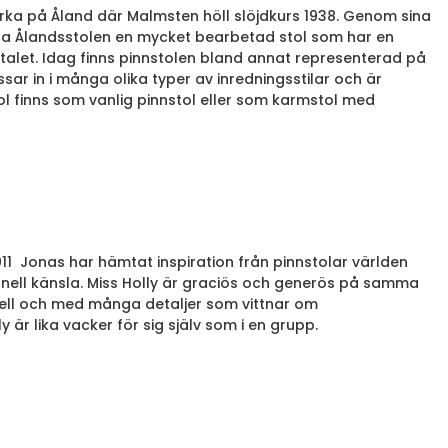
yrka på Åland där Malmsten höll slöjdkurs 1938. Genom sina
illa Ålandsstolen en mycket bearbetad stol som har en
talet. Idag finns pinnstolen bland annat representerad på
ar in i många olika typer av inredningsstilar och är
ol finns som vanlig pinnstol eller som karmstol med
011 Jonas har hämtat inspiration från pinnstolar världen
nell känsla. Miss Holly är graciös och generös på samma
onell och med många detaljer som vittnar om
ly är lika vacker för sig själv som i en grupp.