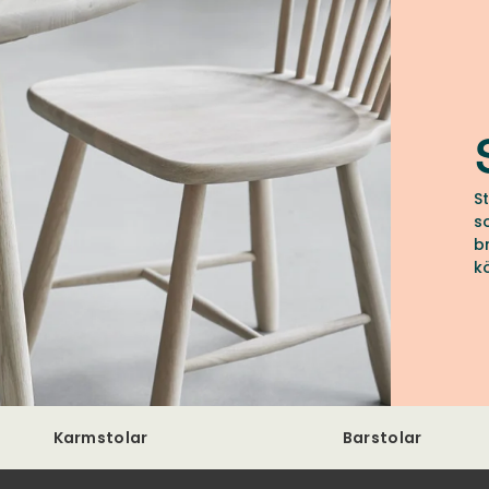
S
s
b
k
f
d
Karmstolar
Barstolar