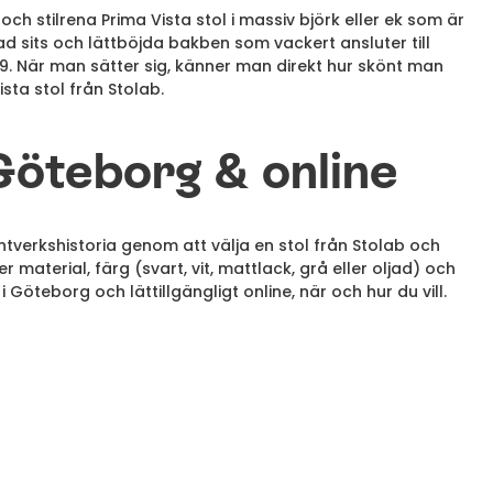
och stilrena Prima Vista stol i massiv björk eller ek som är
d sits och lättböjda bakben som vackert ansluter till
19. När man sätter sig, känner man direkt hur skönt man
ista stol från Stolab.
 Göteborg & online
verkshistoria genom att välja en stol från Stolab och
r material, färg (svart, vit, mattlack, grå eller oljad) och
i Göteborg och lättillgängligt online, när och hur du vill.