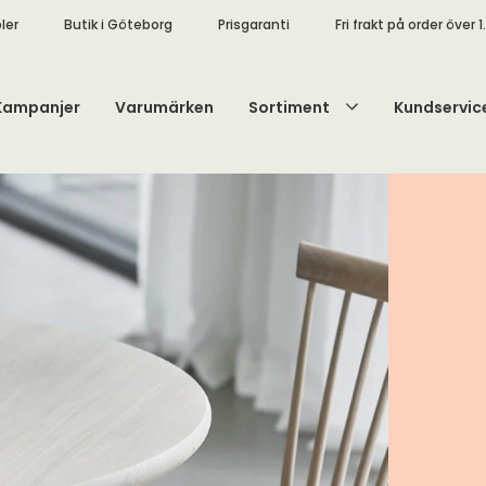
ler
Butik i Göteborg
Prisgaranti
Fri frakt på order över 1
Kampanjer
Varumärken
Sortiment
Kundservic