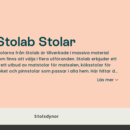
Stolab Stolar
tolarna från Stolab är tillverkade i massiva material
om finns att välja i flera utföranden. Stolab erbjuder ett
rett utbud av matstolar för matsalen, köksstolar för
öket och pinnstolar som passar i alla hem. Här hittar du
avoriter som Lilla Åland, Miss Holly och Prima Vista. Hitta
Läs mer
in favorit från Stolab hos oss på Tibergs Möbler.
Stolsdynor