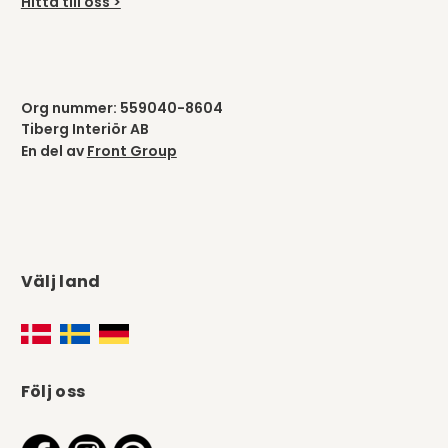
Hitta till oss >
Org nummer: 559040-8604
Tiberg Interiör AB
En del av
Front Group
Välj land
Följ oss