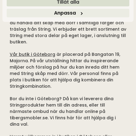
Tillåt alla
Anpassa
Välkommen till oss på Tibergs Möbler. Hos oss kan
du handla ditt skåp med dörr i samtliga färger och
träslag från String. Vi erbjuder ett brett sortiment av
String med stora delar på eget lager, i anslutning till
butiken.
Vår butik i Göteborg
är placerad på Bangatan 19,
Majorna. På vår utställning hittar du inspirerande
miljöer och förslag på hur du kan inreda ditt hem
med String skåp med dörr. Vår personal finns på
plats i butiken för att hjälpa dig kombinera din
Stringkombination.
Bor du inte i Göteborg? Då kan vi leverera dina
Stringprodukter hem till din adress, eller till
närmaste ombud när du handlar online på
tibergsmobler.se. Vi finns här för att hjälpa dig i
dina val.