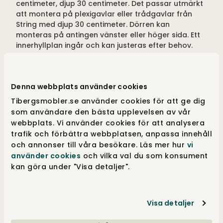
centimeter, djup 30 centimeter. Det passar utmärkt
att montera på plexigavlar eller trådgavlar från
String med djup 30 centimeter. Dörren kan
monteras på antingen vänster eller höger sida. Ett
innerhyllplan ingår och kan justeras efter behov.
Modulen erbjuds i samtliga färger från String som
vit, beige och grå. Önskar du skåpet i träfaner? Då
Denna webbplats använder cookies
kanske valnöt, ek, ask eller svartbetsad ask kan
vara ett alternativ för dig?
Tibergsmobler.se använder cookies för att ge dig
som användare den bästa upplevelsen av vår
Ditt skåp med dörr skapar liv och en fin
webbplats. Vi använder cookies för att analysera
oregelbundenhet till din Stringhylla. Fördelen med
trafik och förbättra webbplatsen, anpassa innehåll
Strings förvaringssystem är att det kan byggas ut,
och annonser till våra besökare. Läs mer hur
vi
både på bredden och höjden, om du önskar en
använder cookies
och vilka val du som konsument
förändring.
kan göra under "Visa detaljer".
Köp String skåp med
Visa detaljer
dörr online eller i butik