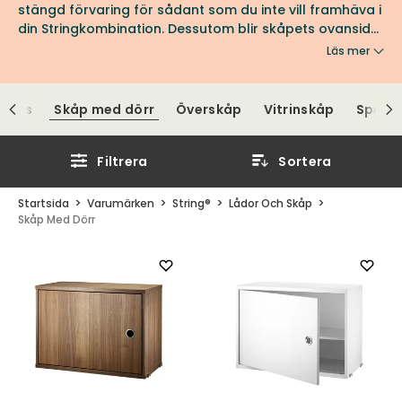
stängd förvaring för sådant som du inte vill framhäva i
din Stringkombination. Dessutom blir skåpets ovansida
ett extra hyllplan där du kan placera dina
Läs mer
favoritprydnader och vackra föremål. Det passar lika
bra att använda i såväl vardagsrum som sovrum eller
hall.
hurts
Skåp med dörr
Överskåp
Vitrinskåp
Spege
Filtrera
Sortera
Startsida
Varumärken
String®
Lådor Och Skåp
Skåp Med Dörr