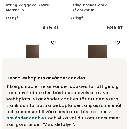
String Väggavel 75x20
String Pocket Mörk
Mörkbrun
Ek/Mörkbrun
String®
String®
475 kr
1 595 kr
Denna webbplats använder cookies
Tibergsmobler.se använder cookies för att ge dig
som användare den bästa upplevelsen av vår
String Hyllplan 58x20
String Hyllplan 58x30
webbplats. Vi använder cookies för att analysera
Mörk Ek
Mörk Ek
trafik och förbättra webbplatsen, anpassa innehåll
String®
String®
och annonser till våra besökare. Läs mer hur
vi
432 kr
500 kr
använder cookies
och vilka val du som konsument
kan göra under "Visa detaljer".