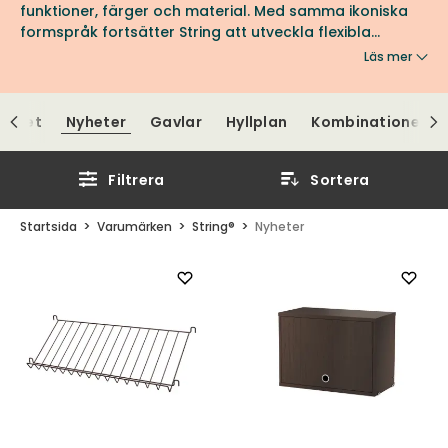
funktioner, färger och material. Med samma ikoniska
formspråk fortsätter String att utveckla flexibla
lösningar för moderna hem, anpassade för både
Läs mer
vardag och arbete.
Pocket
Nyheter
Gavlar
Hyllplan
Kombinationer
Filtrera
Sortera
Startsida
Varumärken
String®
Nyheter