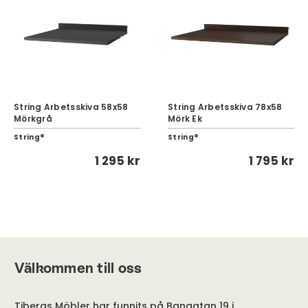
String Arbetsskiva 58x58
String Arbetsskiva 78x58
Mörkgrå
Mörk Ek
String®
String®
1 295 kr
1 795 kr
Välkommen till oss
Tibergs Möbler har funnits på Bangatan 19 i