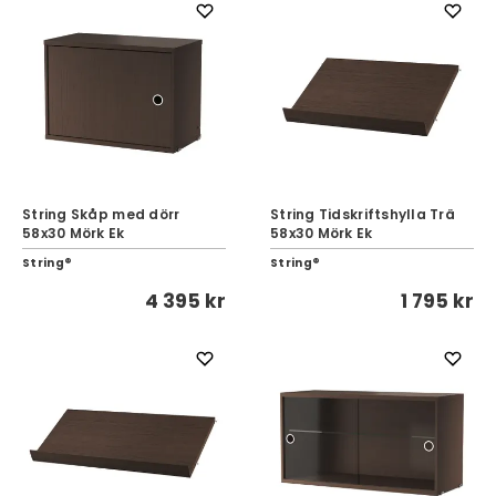
String Skåp med dörr
String Tidskriftshylla Trä
58x30 Mörk Ek
58x30 Mörk Ek
String®
String®
4 395 kr
1 795 kr