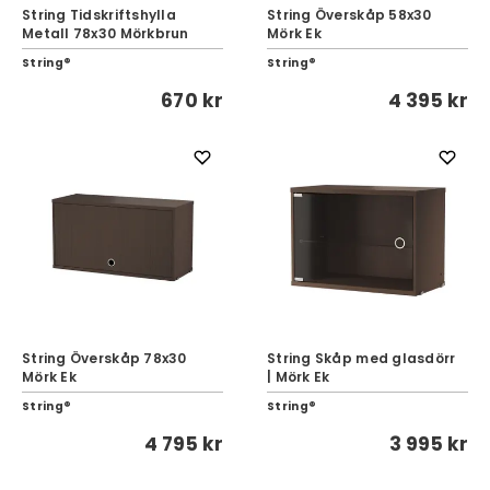
String Tidskriftshylla
String Överskåp 58x30
Metall 78x30 Mörkbrun
Mörk Ek
String®
String®
670 kr
4 395 kr
String Överskåp 78x30
String Skåp med glasdörr
Mörk Ek
| Mörk Ek
String®
String®
4 795 kr
3 995 kr