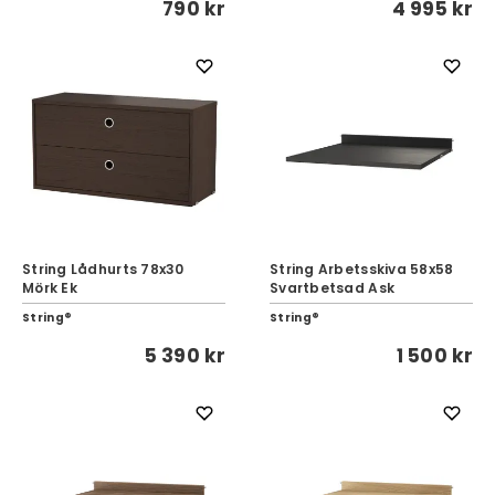
790 kr
4 995 kr
String Lådhurts 78x30
String Arbetsskiva 58x58
Mörk Ek
Svartbetsad Ask
String®
String®
5 390 kr
1 500 kr