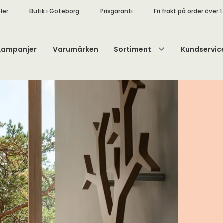
ler
Butik i Göteborg
Prisgaranti
Fri frakt på order över 1
Kampanjer
Varumärken
Sortiment
Kundservic