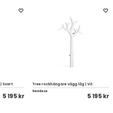
| Svart
Tree rockhängare vägg låg | Vit
Swedese
5 195 kr
5 195 kr