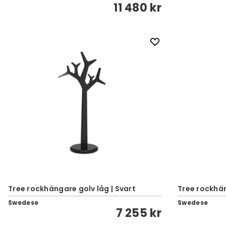
11 480 kr
Tree rockhängare golv låg | Svart
Tree rockhän
Swedese
Swedese
7 255 kr