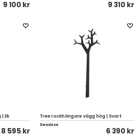
9 100 kr
9 310 kr
| Ek
Tree rockhängare vägg hög | Svart
Swedese
8 595 kr
6 390 kr