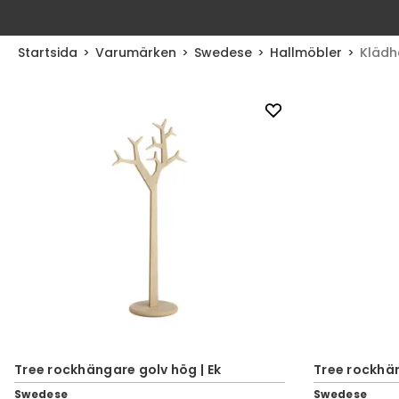
Startsida
Varumärken
Swedese
Hallmöbler
Klädh
Tree rockhängare golv hög | Ek
Tree rockhän
Swedese
Swedese