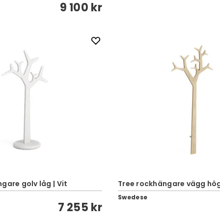
9 100 kr
gare golv låg | Vit
Tree rockhängare vägg hög 
Swedese
7 255 kr