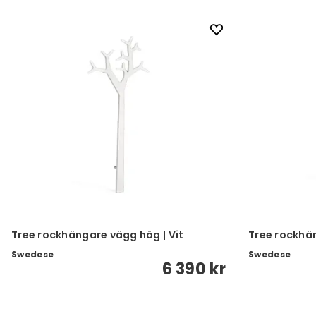
Tree rockhängare vägg hög | Vit
Tree rockhän
Swedese
Swedese
6 390 kr