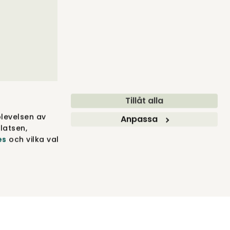
Tillåt alla
levelsen av
Anpassa
latsen,
es
och vilka val
BLER ® 2012-2026