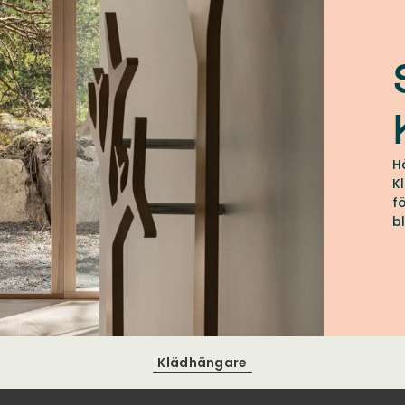
H
K
f
b
o
Klädhängare