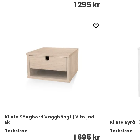
1 295 kr
Klinte Sängbord Vägghängt | Vitoljad
Ek
Klinte Byrå | 
Torkelson
Torkelson
1 695 kr