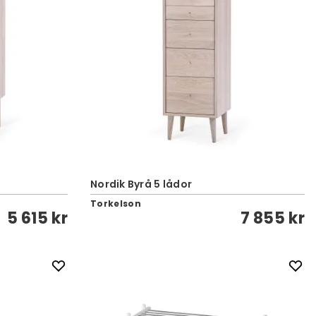
Nordik Byrå 5 lådor
Torkelson
5 615 kr
7 855 kr