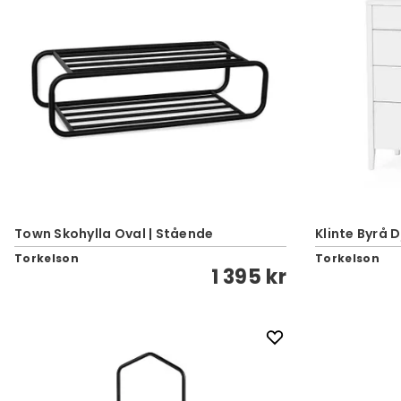
Town Skohylla Oval | Stående
Klinte Byrå D
Torkelson
Torkelson
1 395 kr