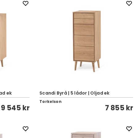
jad ek
Scandi Byrå | 5 lådor | Oljad ek
Torkelson
9 545 kr
7 855 kr