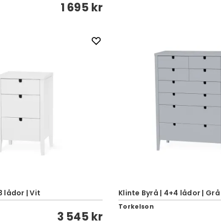
1 695 kr
3 lådor | Vit
Klinte Byrå | 4+4 lådor | Grå
Torkelson
3 545 kr