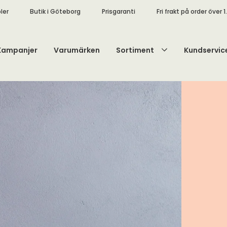
ler
Butik i Göteborg
Prisgaranti
Fri frakt på order över 1
Kampanjer
Varumärken
Sortiment
Kundservic