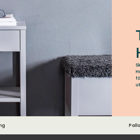
S
H
f
u
ing
Pall