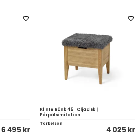
Klinte Bänk 45 | Oljad Ek |
Fårpälsimitation
Torkelson
6 495 kr
4 025 kr