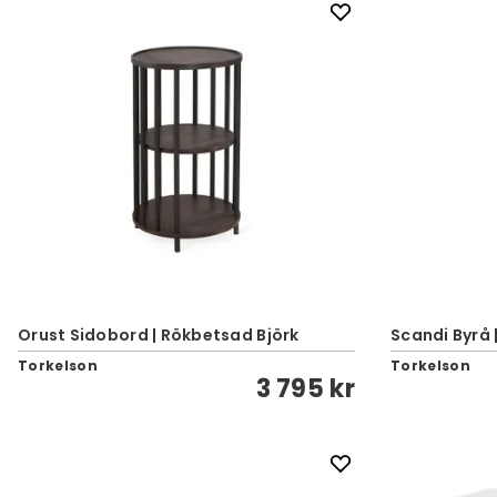
Orust Sidobord | Rökbetsad Björk
Scandi Byrå |
Torkelson
Torkelson
3 795 kr