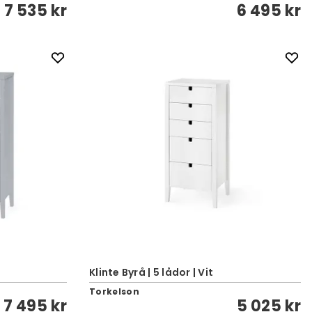
7 535 kr
6 495 kr
Klinte Byrå | 5 lådor | Vit
Torkelson
7 495 kr
5 025 kr