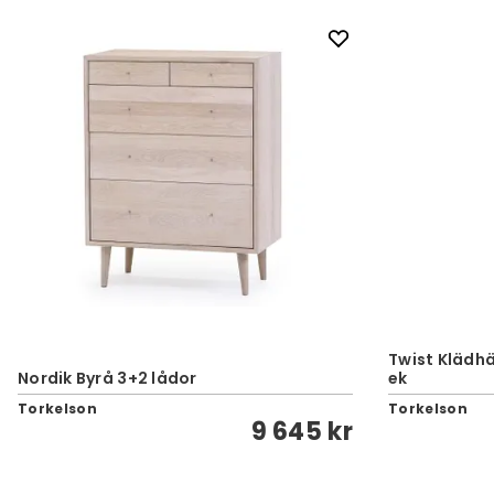
Twist Klädhä
Nordik Byrå 3+2 lådor
ek
Torkelson
Torkelson
9 645 kr