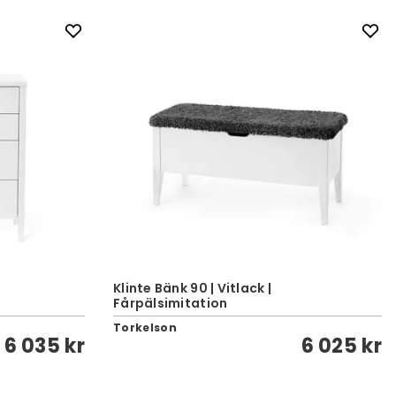
Klinte Bänk 90 | Vitlack |
Fårpälsimitation
Torkelson
6 035 kr
6 025 kr