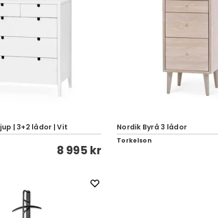
jup | 3+2 lådor | Vit
Nordik Byrå 3 lådor
Torkelson
8 995 kr