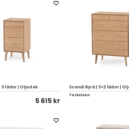
 3 lådor | Oljad ek
Scandi Byrå | 3+2 lådor | Ol
Torkelson
5 615 kr