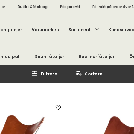
ler
Butik i Göteborg
Prisgaranti
Fri frakt på order över 1
Kampanjer
Varumärken
Sortiment
Kundservic
j med pall
Snurrfåtöljer
Reclinerfåtöljer
Ö
Filtrera
Sortera