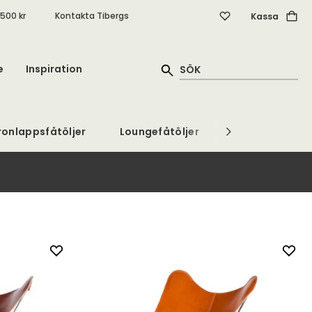
.500 kr
Kontakta Tibergs
Kassa
e
Inspiration
ronlappsfåtöljer
Loungefåtöljer
Clubfåtöljer