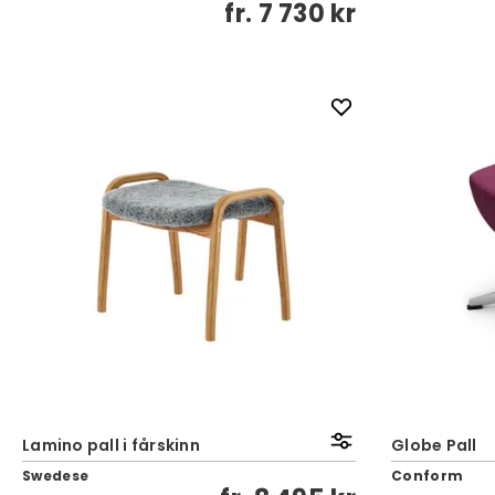
fr.
7 730 kr
Lamino pall i fårskinn
Globe Pall
Swedese
Conform