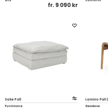
Sits
Conform
fr.
9 090 kr
Sake Pall
Lamino Pall 
Furninova
Swedese