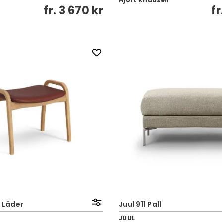
Hjort Knudsen
fr.
3 670 kr
fr
| Läder
Juul 911 Pall
JUUL