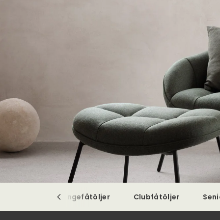
fåtöljer
Loungefåtöljer
Clubfåtöljer
Seni