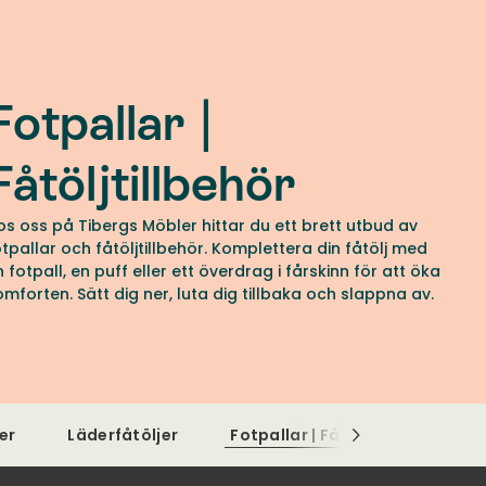
Fotpallar |
Fåtöljtillbehör
os oss på Tibergs Möbler hittar du ett brett utbud av
otpallar och fåtöljtillbehör. Komplettera din fåtölj med
n fotpall, en puff eller ett överdrag i fårskinn för att öka
omforten. Sätt dig ner, luta dig tillbaka och slappna av.
er
Läderfåtöljer
Fotpallar | Fåtöljtillbehör