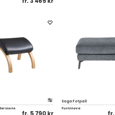
fr.
3 465 kr
Saga Fotpall
derssons
Furninova
fr.
5 790 kr
fr