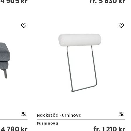
4 905 kr
fr.
5 630 kr
Nackstöd Furninova
Furninova
.
4 780 kr
fr.
1 210 kr