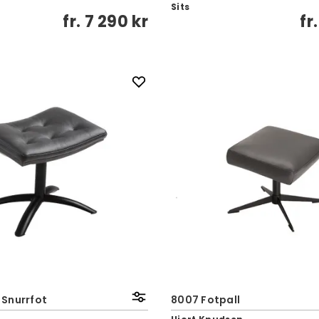
Sits
fr.
7 290 kr
fr
| Snurrfot
8007 Fotpall