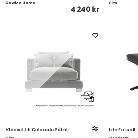
Rowico Home
Sits
4 240 kr
Klädsel till Colorado Fåtölj
Life Fotpall 