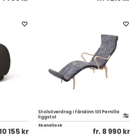
Stolsöverdrag i fårskinn till Pernilla
liggstol
Skandilock
10 155 kr
fr.
8 990 kr