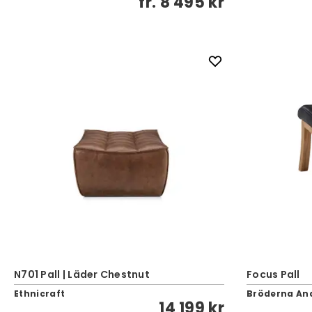
fr.
8 495 kr
N701 Pall | Läder Chestnut
Focus Pall
Ethnicraft
Bröderna An
14 199 kr