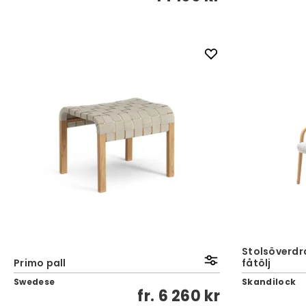
Stolsöverdra
Primo pall
fåtölj
Swedese
Skandilock
fr.
6 260 kr