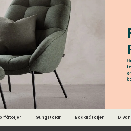
H
f
e
k
orfåtöljer
Gungstolar
Bäddfåtöljer
Divan