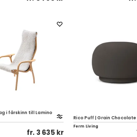
g i fårskinn till Lamino
Rico Puff | Grain Chocolate
Ferm Living
fr.
3 635 kr