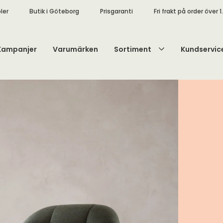
ler
Butik i Göteborg
Prisgaranti
Fri frakt på order över 1
Kampanjer
Varumärken
Sortiment
Kundservic