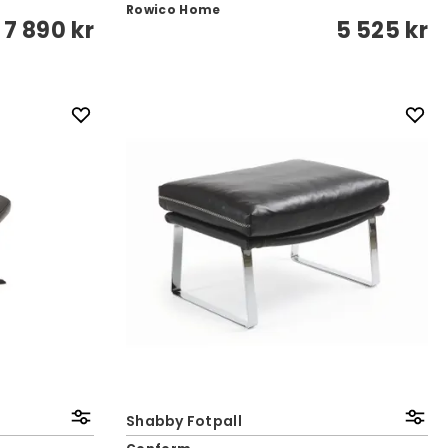
Rowico Home
.
7 890 kr
5 525 kr
Shabby Fotpall