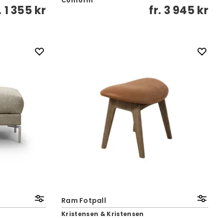
Conform
.
1 355 kr
fr.
3 945 kr
Ram Fotpall
Kristensen & Kristensen