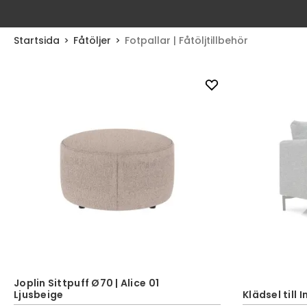
Startsida
Fåtöljer
Fotpallar | Fåtöljtillbehör
Joplin Sittpuff Ø70 | Alice 01
Ljusbeige
Klädsel till 