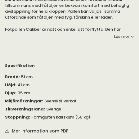
tillsammans med fåtöljen en bekväm komfort med behaglig
avslappning för hela kroppen. Pallen kan väljas i samma
utförande som fåtöljen med tyg, fårskinn eller läder.
Fotpallen Caliber är nätt och enkel att förflytta. Den har
samma vackra formspråk som fåtöljen Caliber och kan väljas i
Läs mer
oändliga varianter.
I utförande med fårskinn kommer fotpallen med klädd
överplatta i fårskinn och resterande i valfritt tyg från Bröderna
Anderssons.
Specifikation
Bredd
:
51 cm
Pallens fot finns att välja i krom eller svart. Önskar du träfot i
ek går detta att beställa.
Höjd
:
41 cm
Djup
:
35 cm
Var vänlig att kontakta oss om du har några frågor.
Miljömärkningar
:
Svensktillverkat
Tillverkningsland
:
Sverige
Stoppning
:
Formgjuten kallskum (50 kg)
Mer information som PDF