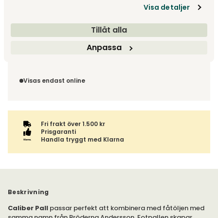
Visa detaljer
Tillåt alla
Leveranstid ca 4-6 v.
Fri frakt över 1 500 kr
Anpassa
Välj utförande via 'Gör dina val' för fraktinformation på din
Returinformation
kombination.
Du beställer produkten efter dina val och omfattas därför
inte av ångerrätten.
Visas endast online
Fri frakt över 1.500 kr
Prisgaranti
Handla tryggt med Klarna
Beskrivning
Caliber Pall
passar perfekt att kombinera med fåtöljen med
samma namn från Bröderna Andersson. Fotpallen skapar