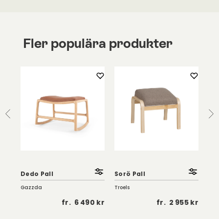
Fler populära produkter
Sor
Bro
Dedo Pall
Sorö Pall
Le
Gazzda
Troels
Troe
 kr
fr.
6 490 kr
fr.
2 955 kr