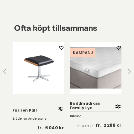
Ofta köpt tillsammans
KAMPANJ
t
Bäddmadrass
Pau
Family Lyx
Furiren Pall
Ek
Hilding
Bröderna Anderssons
Birg
 kr
fr.
2 288 kr
fr.
4 575 kr
fr.
6 040 kr