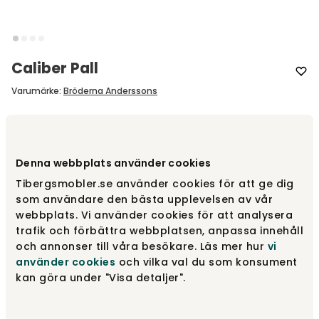
Caliber Pall
Varumärke
:
Bröderna Anderssons
Designa själv
Denna webbplats använder cookies
Gör dina val
Tibergsmobler.se använder cookies för att ge dig
som användare den bästa upplevelsen av vår
webbplats. Vi använder cookies för att analysera
fr.
5 690 kr
trafik och förbättra webbplatsen, anpassa innehåll
och annonser till våra besökare. Läs mer hur
vi
Gör dina val
använder cookies
och vilka val du som konsument
kan göra under "Visa detaljer".
Fri frakt över 1.500 kr
Prisgaranti