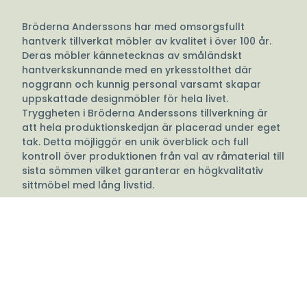
Bröderna Anderssons har med omsorgsfullt
hantverk tillverkat möbler av kvalitet i över 100 år.
Deras möbler kännetecknas av småländskt
hantverkskunnande med en yrkesstolthet där
noggrann och kunnig personal varsamt skapar
uppskattade designmöbler för hela livet.
Tryggheten i Bröderna Anderssons tillverkning är
att hela produktionskedjan är placerad under eget
tak. Detta möjliggör en unik överblick och full
kontroll över produktionen från val av råmaterial till
sista sömmen vilket garanterar en högkvalitativ
sittmöbel med lång livstid.
Du vet vad du får när du väljer en fåtölj eller soffa
från Bröderna Anderssons.
Det är svårt att beskriva vad god design är, inte
sällan kan det vara en känsla som inte kan
beskrivas med ord. Bröderna Anderssons
formspråk är ett bra exempel på när design är