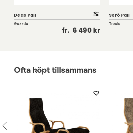
Dedo Pall
Sorö Pall
Gazzda
Troels
kr
fr.
6 490 kr
Ofta köpt tillsammans