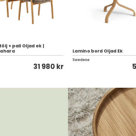
lj + pall Oljad ek |
Sahara
Lamino bord Oljad Ek
Swedese
31 980 kr
5