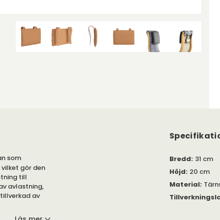
Specifikati
an som
Bredd
:
31 cm
 vilket gör den
Höjd
:
20 cm
ning till
Material
:
Tärn
av avlastning,
illverkad av
Tillverkningsl
Läs mer