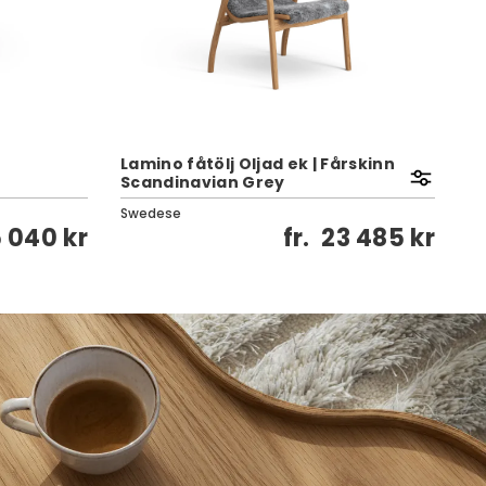
Lamino fåtölj Oljad ek | Fårskinn
La
Scandinavian Grey
E
Swedese
Sw
 040 kr
fr.
23 485 kr