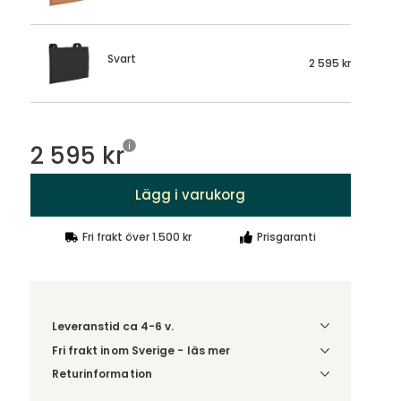
Svart
2 595 kr
2 595 kr
Lägg i varukorg
Fri frakt över 1.500 kr
Prisgaranti
Leveranstid ca 4-6 v.
Fri frakt inom Sverige - läs mer
Denna vara skickas till ett ombud. Du väljer själv i
Returinformation
kassan vilket DHL eller PostNord ombud du önskar
Du beställer produkten efter dina val och