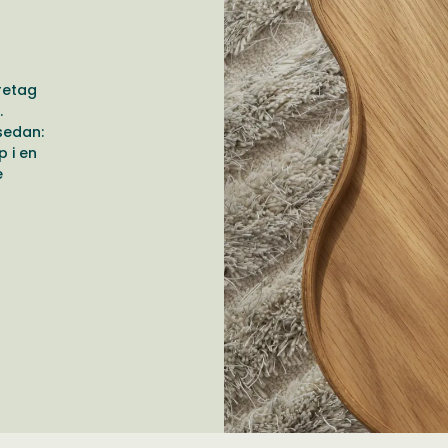
retag
.
sedan:
 i en
e