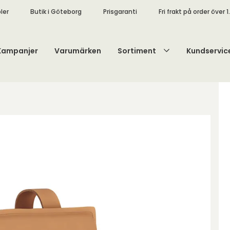
ler
Butik i Göteborg
Prisgaranti
Fri frakt på order över 1
Kampanjer
Varumärken
Sortiment
Kundservic