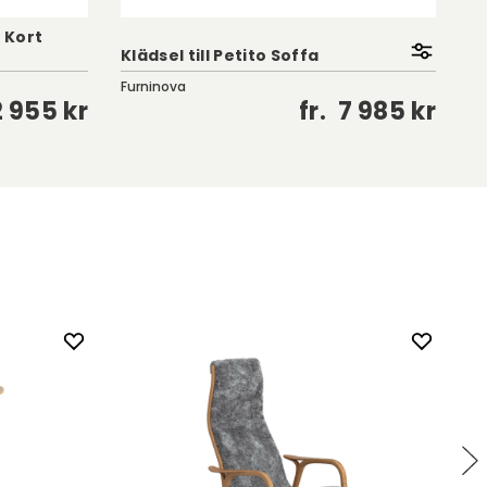
| Kort
Klädsel till Petito Soffa
Kl
Furninova
Si
2 955 kr
fr.
7 985 kr