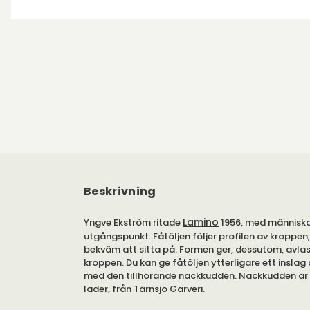
Beskrivning
Lamino
Yngve Ekström ritade
1956, med människ
utgångspunkt. Fåtöljen följer profilen av kroppen,
bekväm att sitta på. Formen ger, dessutom, avlast
kroppen. Du kan ge fåtöljen ytterligare ett inslag 
med den tillhörande nackkudden. Nackkudden är t
läder, från Tärnsjö Garveri.