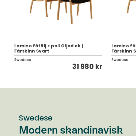
Lamino fåtölj + pall Oljad ek |
Lamino fåtö
Fårskinn Svart
Fårskinn 
Swedese
Swedese
kr
31 980 kr
Swedese
Modern skandinavisk