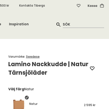
.500 kr
Kontakta Tibergs
Kassa
e
Inspiration
Varumärke
:
Swedese
Lamino Nackkudde | Natur
Tärnsjöläder
Välj färg
Natur
Natur
2 595 kr