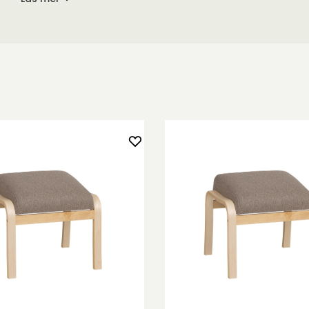
amino
. Du
jen.
ch dina