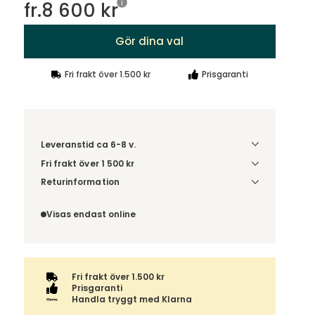
fr.
8 600 kr
Gör dina val
Fri frakt över 1.500 kr
Prisgaranti
Leveranstid ca 6-8 v.
Fri frakt över 1 500 kr
Välj utförande via 'Gör dina val' för
Returinformation
fraktinformation på din kombination.
Du beställer produkten efter dina val och
omfattas därför inte av ångerrätten.
Visas endast online
Fri frakt över 1.500 kr
Prisgaranti
Handla tryggt med Klarna