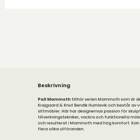
Beskrivning
Pall Mammoth
tillhör serien Mammoth som är d
Krøjgaard & Knut Bendik Humlevik och består av
sittmöbler. Här har designernas passion för skulp
tillverkningstekniker, vackra och funktionella mö
och resulterat i Mammoth med hög komfort. Kan b
flera olika utföranden.