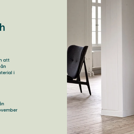
ch
m att
rån
erial i
n
ån
november