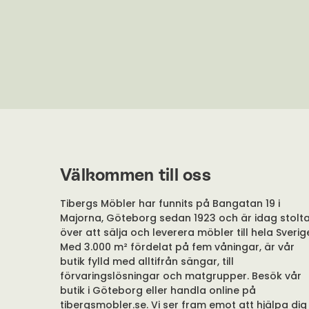
Välkommen till oss
Tibergs Möbler har funnits på Bangatan 19 i
Majorna, Göteborg sedan 1923 och är idag stolt
över att sälja och leverera möbler till hela Sverig
Med 3.000 m² fördelat på fem våningar, är vår
butik fylld med alltifrån sängar, till
förvaringslösningar och matgrupper. Besök vår
butik i Göteborg eller handla online på
tibergsmobler.se. Vi ser fram emot att hjälpa dig