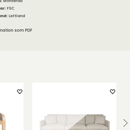
m
:
Monterad
gar
:
FSC
and
:
Lettland
rmation som PDF