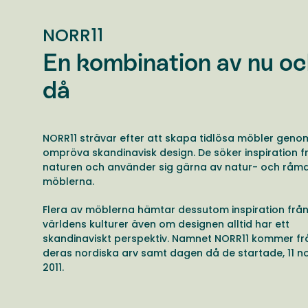
NORR11
En kombination av nu o
då
NORR11 strävar efter att skapa tidlösa möbler geno
ompröva skandinavisk design. De söker inspiration f
naturen och använder sig gärna av natur- och råmat
möblerna.
Flera av möblerna hämtar dessutom inspiration frå
världens kulturer även om designen alltid har ett
skandinaviskt perspektiv. Namnet NORR11 kommer fr
deras nordiska arv samt dagen då de startade, 11 
2011.