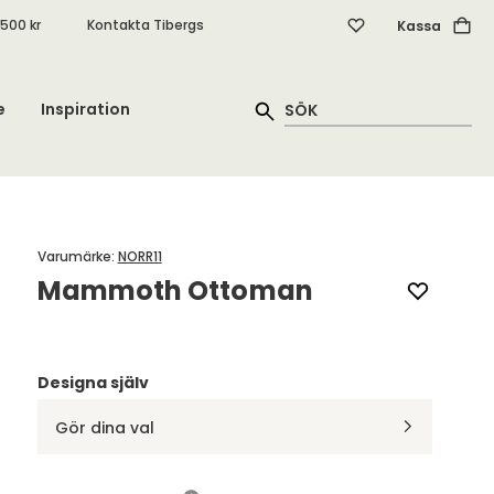
.500 kr
Kontakta Tibergs
Kassa
e
Inspiration
Varumärke
:
NORR11
Mammoth Ottoman
Designa själv
Gör dina val