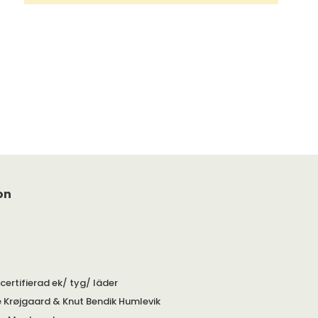
on
certifierad ek/ tyg/ läder
 Krøjgaard & Knut Bendik Humlevik