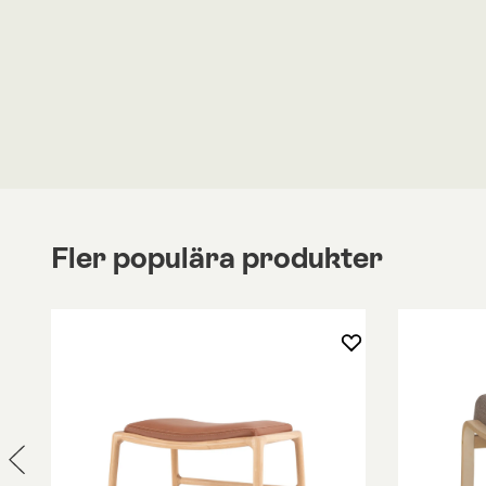
Mammoths sits är kompressionsformad vilket ger 
minimalistiska uttryck och den mjuka klädsel ska
komfort.
Pallen är tillverkad för hand med en massiv ekram
bestående av ekfaner. Ramen kan väljas i flera oli
Natural, Dark Smoked, Light Smoked och Black. K
väljas i tyg eller läder.
Pallen hör till Fåtöljen eller Soffan med samm
som hittas under egna produkter.
Fler populära produkter
“For me functionality is a key factor, and can never 
I can achieve pure style and functionality in a produ
Knut Bendik Humlevik
Vänligen kontakta oss om du har några frågo