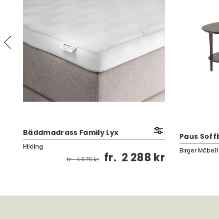
Bäddmadrass Family Lyx
Paus Soffb
Hilding
Birger Möbelf
fr.
2 288 kr
kr
fr.
4 575 kr