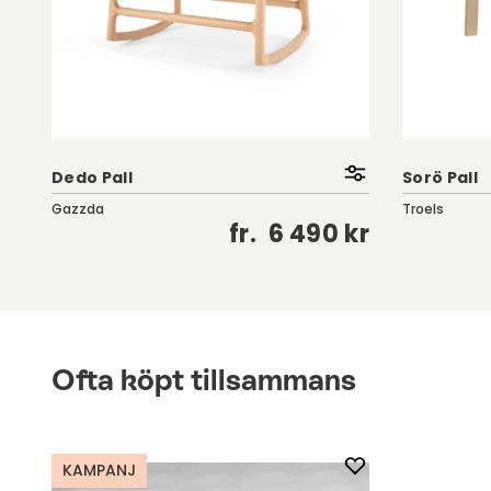
Dedo Pall
Sorö Pall
Gazzda
Troels
kr
fr.
6 490 kr
Ofta köpt tillsammans
KAMPANJ