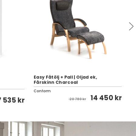
Easy Fåtölj + Pall | Oljad ek,
Fårskinn Charcoal
Lu
Conform
Va
14 450 kr
7 535 kr
20 780 kr