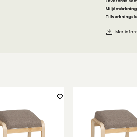
Levereras so
fåtöljen sitt
par fantastisk
Miljömärknin
Tillverkningsl
 och sits
ka färger;
Mer info
lädseln kan
a namn Mammoth,
be ignored, so if
ct, I'm glad.” -
r.