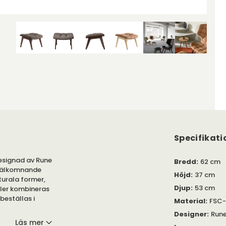
Specifikati
esignad av Rune
Bredd
:
62 cm
 välkomnande
Höjd
:
37 cm
turala former,
Djup
:
53 cm
bler kombineras
eställas i
Material
:
FSC-
Designer
:
Rune
Läs mer