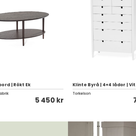
ord | Rökt Ek
Klinte Byrå | 4+4 lådor | Vit
abrik
Torkelson
5 450 kr