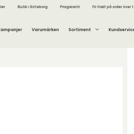
ler
Butik i Göteborg
Prisgaranti
Fri frakt på order över 1
Kampanjer
Varumärken
Sortiment
Kundservic