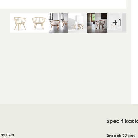
+
1
Specifikati
lassiker
Bredd
:
72 cm