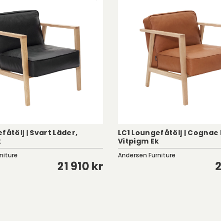
fåtölj | Svart Läder,
LC1 Loungefåtölj | Cognac 
k
Vitpigm Ek
niture
Andersen Furniture
21 910 kr
2