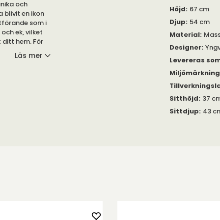
unika och
Höjd
:
67 cm
 blivit en ikon
Djup
:
54 cm
utförande som i
 och ek, vilket
Material
:
Massi
 ditt hem. För
Designer
:
Yngv
tolen
Läs mer
 – ett stilfullt
Levereras so
elsen.
Miljömärknin
Tillverkningsl
merska
gestolens
Sitthöjd
:
37 c
har Arka vuxit
Sittdjup
:
43 c
oner prytt
lighet.
lera olika
t anpassa den