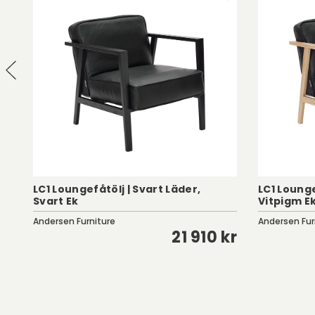
LC1 Loungefåtölj | Svart Läder,
LC1 Lounge
Svart Ek
Vitpigm E
Andersen Furniture
Andersen Fur
kr
21 910 kr