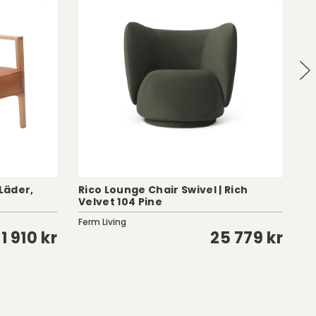
Läder,
Rico Lounge Chair Swivel | Rich
Velvet 104 Pine
Ti
Ferm Living
No
1 910 kr
25 779 kr