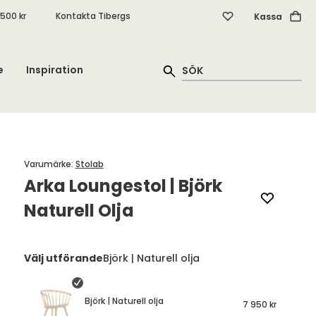
.500 kr
Kontakta Tibergs
Kassa
e
Inspiration
Varumärke
:
Stolab
Arka Loungestol | Björk
Naturell Olja
Välj utförande
Björk | Naturell olja
Björk | Naturell olja
7 950 kr