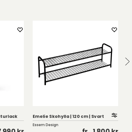
aturlack
Emelie Skohylla | 120 cm | Svart
An
Essem Design
Br
7 990 kr
fr.
1 800 kr