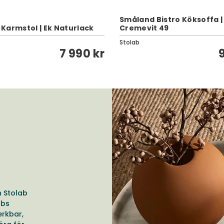
Småland Bistro Köksoffa |
d Karmstol | Ek Naturlack
Cremevit 49
Stolab
7 990 kr
n Stolab
abs
erkbar,