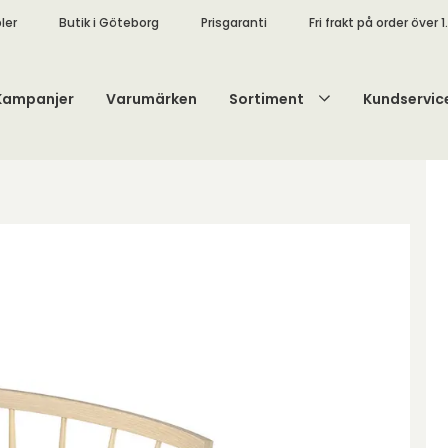
ler
Butik i Göteborg
Prisgaranti
Fri frakt på order över 1
Kampanjer
Varumärken
Sortiment
Kundservic