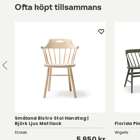
Ofta köpt tillsammans
Småland Bistro Stol Handtag |
Björk Ljus Mattlack
Florida Pi
Stolab
Wigells
kr
5 950 kr