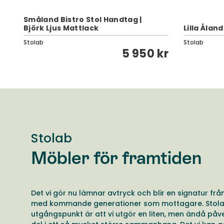
Småland Bistro Stol Handtag |
Björk Ljus Mattlack
Lilla Ålan
Stolab
Stolab
kr
5 950 kr
Stolab
Möbler för framtiden
Det vi gör nu lämnar avtryck och blir en signatur frå
med kommande generationer som mottagare. Stol
utgångspunkt är att vi utgör en liten, men ändå påv