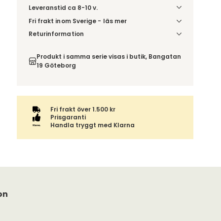
Leveranstid ca 8-10 v.
Fri frakt inom Sverige - läs mer
Denna vara skickas till din port/tomtgräns. Innan
Returinformation
leverans blir du aviserad om vilken tidpunkt
Du beställer produkten efter dina val och
leveransen beräknas. Beställs varan ihop med
omfattas därför inte av ångerrätten.
Produkt i samma serie visas i butik, Bangatan
andra produkter skickas hela ordern tillsammans.
19 Göteborg
Fri frakt över 1.500 kr
Prisgaranti
Handla tryggt med Klarna
on