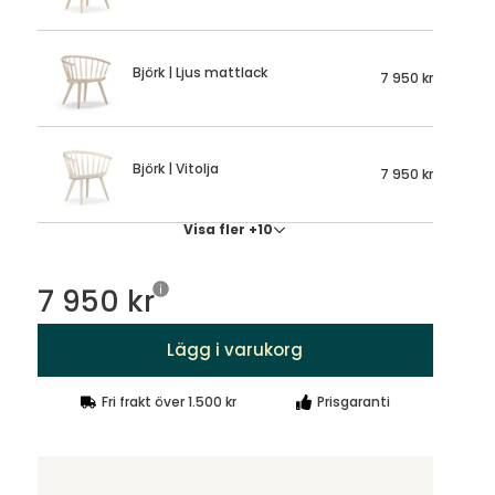
Björk | Ljus mattlack
7 950 kr
Björk | Vitolja
7 950 kr
Visa fler +10
7 950 kr
Lägg i varukorg
Fri frakt över 1.500 kr
Prisgaranti