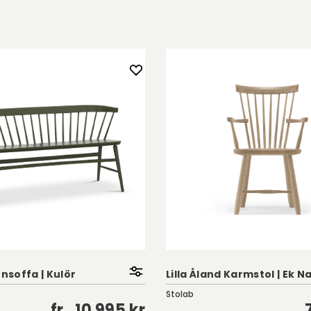
nnsoffa | Kulör
Lilla Åland Karmstol | Ek N
Stolab
fr.
10 995 kr