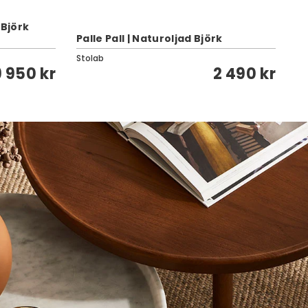
 Björk
Palle Pall | Naturoljad Björk
Li
Stolab
St
9 950 kr
2 490 kr