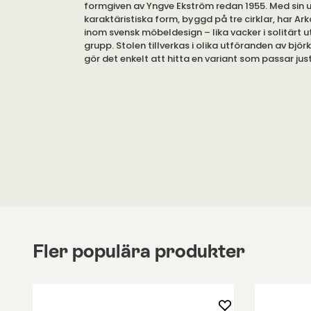
formgiven av Yngve Ekström redan 1955. Med sin 
karaktäristiska form, byggd på tre cirklar, har Arka
inom svensk möbeldesign – lika vacker i solitärt 
grupp. Stolen tillverkas i olika utföranden av björk
gör det enkelt att hitta en variant som passar just
den som önskar ännu högre komfort kan lounges
kompletteras med en Arka sittdyna i exklusivt läder
tillbehör som förstärker både känslan och upplev
Arka Loungefåtöölj har fått sitt namn från de ro
arkaderna, vars välvda former återspeglas i loun
karakteristiska design. Med sin unika formgivning 
fram som en tidlös designklassiker som i generati
skandinaviska hem med både elegans och person
Stolen tillverkas i massiv björk eller ek och finns i f
behandlingar och färger, vilket gör det enkelt at
efter din stil och ditt hem.
Fler populära produkter