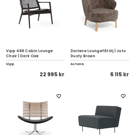
Vipp 488 Cabin Lounge
Darlene Loungefåtölj | Juto
Chair | Dark Oak
Dusty Brown
Vipp
Actona
22 995 kr
6 115 kr