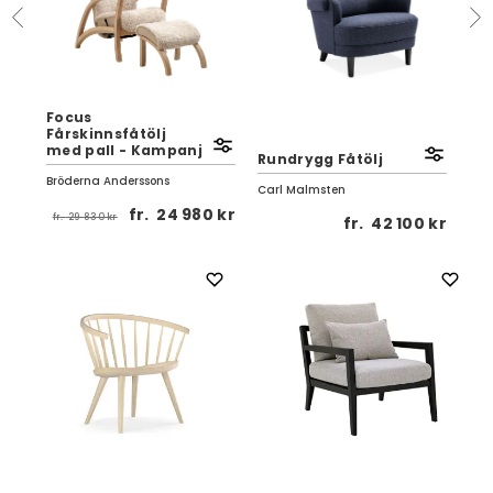
Focus
Fårskinnsfåtölj
Klä
med pall - Kampanj
Rundrygg Fåtölj
So
Bröderna Anderssons
Carl Malmsten
Fur
fr.
24 980 kr
fr.
29 830 kr
0 kr
fr.
42 100 kr