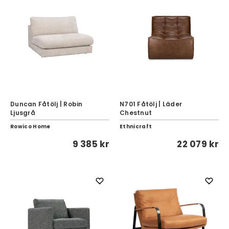
Duncan Fåtölj | Robin
N701 Fåtölj | Läder
Ljusgrå
Chestnut
Rowico Home
Ethnicraft
9 385 kr
22 079 kr