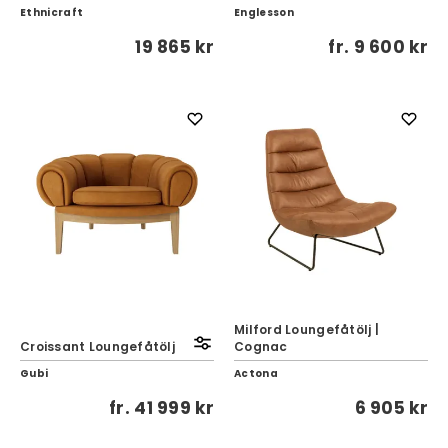
Ethnicraft
Englesson
19 865 kr
fr.
9 600 kr
Milford Loungefåtölj |
Croissant Loungefåtölj
Cognac
Gubi
Actona
fr.
41 999 kr
6 905 kr