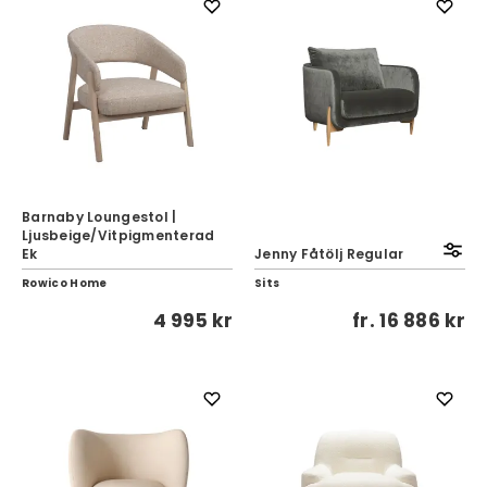
Barnaby Loungestol |
Ljusbeige/Vitpigmenterad
Ek
Jenny Fåtölj Regular
Rowico Home
Sits
4 995 kr
fr.
16 886 kr