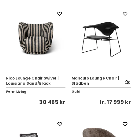
Rico Lounge Chair Swivel |
Masculo Lounge Chair |
Louisiana Sand/Black
Slädben
Ferm Living
Gubi
30 465 kr
fr.
17 999 kr