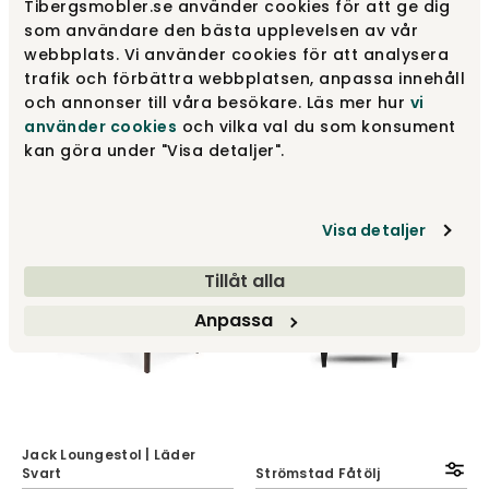
Tibergsmobler.se använder cookies för att ge dig
som användare den bästa upplevelsen av vår
webbplats. Vi använder cookies för att analysera
Dubna Loungestol | RPES
trafik och förbättra webbplatsen, anpassa innehåll
Frosted Almond Bouclé
Antibes Fåtölj
och annonser till våra besökare. Läs mer hur
vi
Dan-Form
Englesson
använder cookies
och vilka val du som konsument
9 495 kr
fr.
13 300 kr
kan göra under "Visa detaljer".
Visa detaljer
Tillåt alla
Anpassa
Jack Loungestol | Läder
Svart
Strömstad Fåtölj