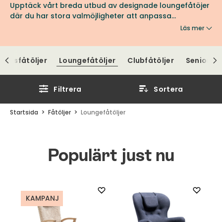
Upptäck vårt breda utbud av designade loungefåtöjer
där du har stora valmöjligheter att anpassa
loungefåtöljen efter egna önskemål vad gäller
Läs mer
utförande, färg och komfort. Loungefåtöljer finns i
många olika utföranden i tyg, skinn eller fårskinn.
appsfåtöljer
Loungefåtöljer
Clubfåtöljer
Seniorfåt
Filtrera
Sortera
Startsida
Fåtöljer
Loungefåtöljer
Populärt just nu
KAMPANJ