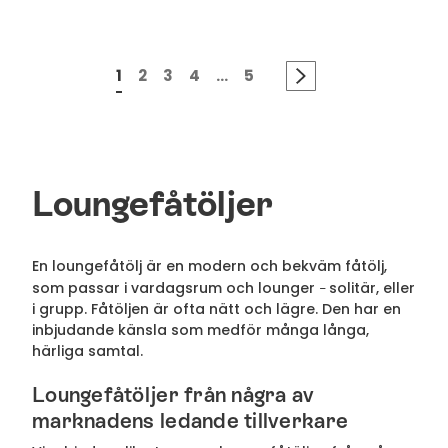
1
2
3
4
...
5
Loungefåtöljer
En loungefåtölj är en modern och bekväm fåtölj,
som passar i vardagsrum och lounger
solitär, eller
–
i grupp. Fåtöljen är ofta nätt och lägre. Den har en
inbjudande känsla som medför många långa,
härliga samtal.
Loungefåtöljer från några av
marknadens ledande tillverkare