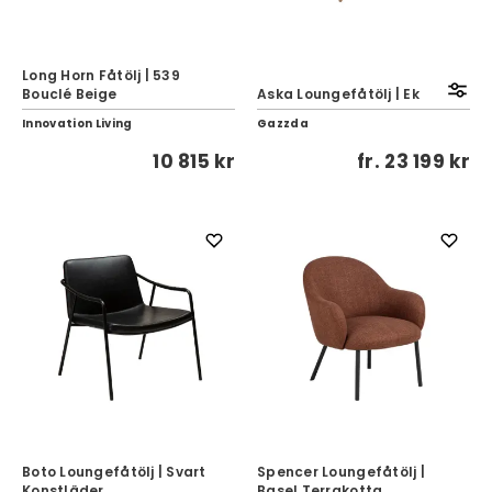
Long Horn Fåtölj | 539
Bouclé Beige
Aska Loungefåtölj | Ek
Innovation Living
Gazzda
10 815 kr
fr.
23 199 kr
Boto Loungefåtölj | Svart
Spencer Loungefåtölj |
Konstläder
Basel Terrakotta