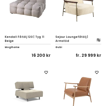
Kendall Fåtölj 120 | Tyg 11
Sejour Loungefåtölj |
Beige
Armstöd
Mogihome
Gubi
16 200 kr
fr.
29 999 kr