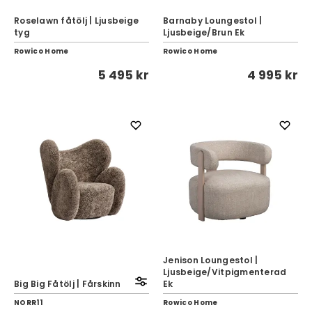
Roselawn fåtölj | Ljusbeige
Barnaby Loungestol |
tyg
Ljusbeige/Brun Ek
Rowico Home
Rowico Home
5 495 kr
4 995 kr
Jenison Loungestol |
Ljusbeige/Vitpigmenterad
Big Big Fåtölj | Fårskinn
Ek
NORR11
Rowico Home