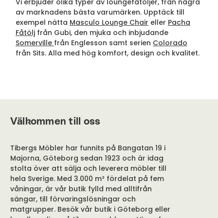
Vi erbjuder olika typer av loungefåtöljer, från några
av marknadens bästa varumärken. Upptäck till
exempel nätta
Masculo Lounge Chair
eller
Pacha
Fåtölj
från Gubi, den mjuka och inbjudande
Somerville
från Englesson samt serien
Colorado
från Sits. Alla med hög komfort, design och kvalitet.
Välkommen till oss
Tibergs Möbler har funnits på Bangatan 19 i
Majorna, Göteborg sedan 1923 och är idag
stolta över att sälja och leverera möbler till
hela Sverige. Med 3.000 m² fördelat på fem
våningar, är vår butik fylld med alltifrån
sängar, till förvaringslösningar och
matgrupper. Besök vår butik i Göteborg eller