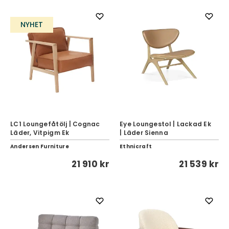
NYHET
LC1 Loungefåtölj | Cognac
Eye Loungestol | Lackad Ek
Läder, Vitpigm Ek
| Läder Sienna
Andersen Furniture
Ethnicraft
21 910 kr
21 539 kr