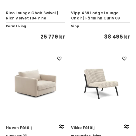
Rico Lounge Chair Swivel |
Vipp 469 Lodge Lounge
Rich Velvet 104 Pine
Chair | Fårskinn Curly 09
Ferm Living
Vipp
25 779 kr
38 495 kr
Haven Fåtölj
Vikko Fåtölj
NINETEEN23
Innovation Living