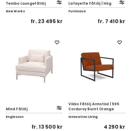
Tembo Loungefåtölj
Lafayette Fåtölj | Hög
New Works
Furninova
fr.
23 495 kr
fr.
7 410 kr
Vikko Fåtölj Armstöd | 595
Mind Fåtölj
Corduroy Burnt Orange
Englesson
Innovation Living
fr.
13 500 kr
4 290 kr