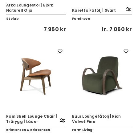
Arka Loungestol | Björk
Naturell Olja
Karetta Fåtölj | Svart
Stolab
Furninova
7 950 kr
fr.
7 060 kr
Ram Shell Lounge Chair |
Buur Loungefåtölj | Rich
Trärygg | Läder
Velvet Pine
Kristensen & Kristensen
Ferm Living