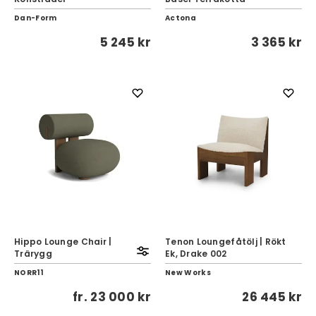
Dan-Form
Actona
5 245 kr
3 365 kr
Hippo Lounge Chair |
Tenon Loungefåtölj | Rökt
Trärygg
Ek, Drake 002
NORR11
New Works
fr.
23 000 kr
26 445 kr