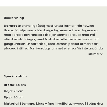
Beskrivning
Dermot
är en härlig fåtölj med runda former från Rowico
Home. Fåtöljen visas här i beige tyg Anna #2 som lagervara
med kortare leveranstid. Fåtöljen Dermot erbjuds med två
olika benställningar, med fasta ben eller ben med snurr- och
gungfunktion. En nätt fåtölj som Dermot passar utmärkt att
placera intill soffan i vardagsrummet eller varför inte använda
som läsfåtölj i sovrummet.
Läs mer
Dermot är en stoppad fåtölj med runda, mjuka former och
dekorativa sömmar. Här erbjuds en bekväm sittkomfort,
perfekt för morgonkaffet eller kvällskoppen. Väljer du fåtöljen
med snurr- och gungfunktion kan fåtöljen snurras 360 grader.
Specifikation
Till fåtöljen med fasta ben ingår 4 stycken fasta ben (ej gung-
eller snurr).
Bredd
:
85 cm
Höjd
:
78 cm
Mått från golv till ovankant armstöd är 69 cm.
Djup
:
90 cm
Dermot fåtölj passar särskilt bra att kombinera med
Material Stomme
:
Massiv furu | Kvalitetsplywood | Spånskiva
Norris