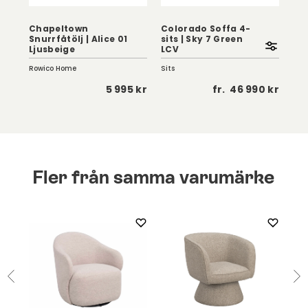
Chapeltown
Colorado Soffa 4-
Snurrfåtölj | Alice 01
sits | Sky 7 Green
Fri
Ljusbeige
LCV
ru
Rowico Home
Sits
She
 kr
5 995 kr
fr.
46 990 kr
Fler från samma varumärke