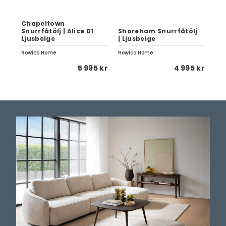
Chapeltown
Snurrfåtölj | Alice 01
Shoreham Snurrfåtölj
Ba
k
Ljusbeige
| Ljusbeige
Lj
Rowico Home
Rowico Home
Row
 kr
5 995 kr
4 995 kr