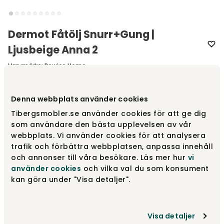
Dermot Fåtölj Snurr+Gung |
Ljusbeige Anna 2
Varumärke
:
Rowico Home
Välj typ av ben
Fåtölj med snurr- och gungfunktion
Denna webbplats använder cookies
Tibergsmobler.se använder cookies för att ge dig
som användare den bästa upplevelsen av vår
Fåtölj med snurr- och gungfunktion
10 110 kr
webbplats. Vi använder cookies för att analysera
trafik och förbättra webbplatsen, anpassa innehåll
och annonser till våra besökare. Läs mer hur
vi
Fåtölj med fasta ben
använder cookies
och vilka val du som konsument
7 985 kr
kan göra under "Visa detaljer".
Visa detaljer
10 110 kr