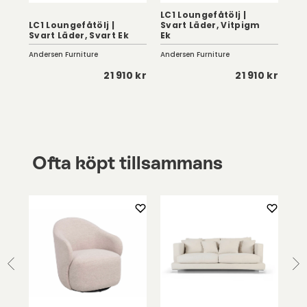
LC1 Loungefåtölj |
LC1
LC1 Loungefåtölj |
Svart Läder, Vitpigm
Co
Svart Läder, Svart Ek
Ek
Ek
Andersen Furniture
Andersen Furniture
And
 kr
21 910 kr
21 910 kr
Ofta köpt tillsammans