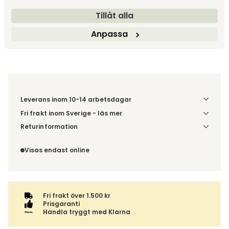
Tillåt alla
Lägg i varukorg
Anpassa
Fri frakt över 1.500 kr
Prisgaranti
Leverans inom 10-14 arbetsdagar
Fri frakt inom Sverige - läs mer
Denna vara skickas till din port/tomtgräns. Innan leverans
Returinformation
blir du aviserad om vilken tidpunkt leveransen beräknas.
Du har 14 dagars ångerrätt från den dag du tog emot din
Beställs varan ihop med andra produkter skickas hela
order, enligt
distansavtalslagen.
Visas endast online
ordern tillsammans.
Fri frakt över 1.500 kr
Prisgaranti
Handla tryggt med Klarna