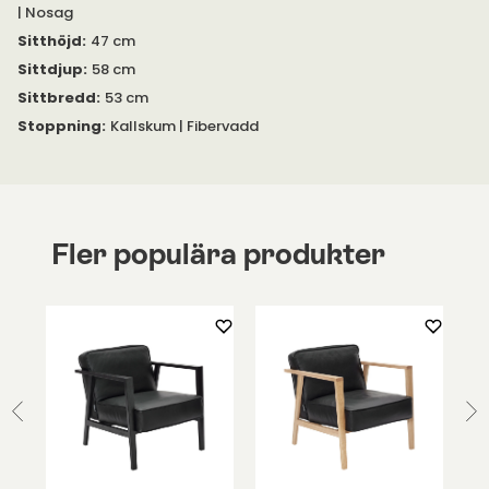
soffa
i samma tyg.
| Nosag
Sitthöjd
:
47 cm
Sittdjup
:
58 cm
Sittbredd
:
53 cm
Stoppning
:
Kallskum | Fibervadd
Fler populära produkter