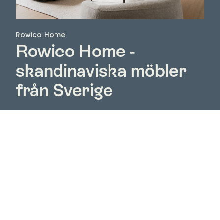
Rowico Home
Rowico Home -
skandinaviska möbler
från Sverige
Upptäck Rowico Home hos Nordic Room – ett
svenskt möbelvarumärke med skandinavisk design,
naturliga material och möbler skapade för ett hem
att leva i. Hos oss hittar du hela Rowico Homes
sortiment med bland annat matbord, stolar, soffor,
fåtöljer, soffbord, förvaringsmöbler och möbler för
sovrummet.
Rowico Home kombinerar funktion, komfort och ett
tidlöst formspråk som gör möblerna enkla att