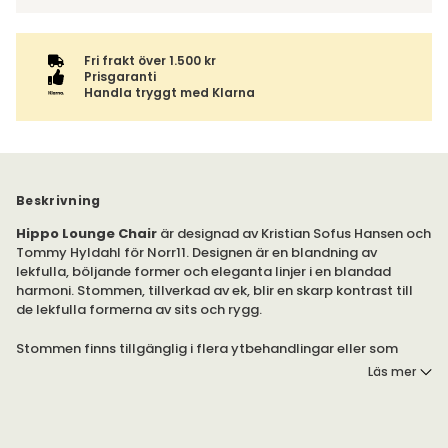
Fri frakt över 1.500 kr
Prisgaranti
Handla tryggt med Klarna
Beskrivning
Hippo Lounge Chair
är designad av Kristian Sofus Hansen och
Tommy Hyldahl för Norr11. Designen är en blandning av
lekfulla, böljande former och eleganta linjer i en blandad
harmoni. Stommen, tillverkad av ek, blir en skarp kontrast till
de lekfulla formerna av sits och rygg.
Stommen finns tillgänglig i flera ytbehandlingar eller som
helklädd.
Läs mer
Stommen är tillverkad av FSC®-certifierad, massiv ek. Sits, och
rygg, är klädda.