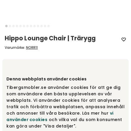
Hippo Lounge Chair | Trärygg
Varumärke
:
NORR11
Välj utförande
Trärygg
Denna webbplats använder cookies
Trärygg
fr.
23 000 kr
Tibergsmobler.se använder cookies för att ge dig
som användare den bästa upplevelsen av vår
webbplats. Vi använder cookies för att analysera
trafik och förbättra webbplatsen, anpassa innehåll
Helklädd
fr.
23 000 kr
och annonser till våra besökare. Läs mer hur
vi
använder cookies
och vilka val du som konsument
kan göra under "Visa detaljer".