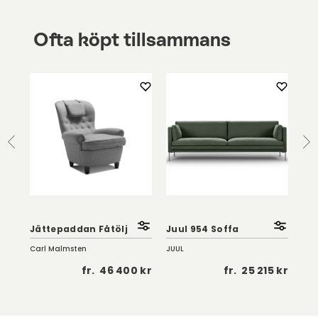
Ofta köpt tillsammans
Jättepaddan Fåtölj
Juul 954 Soffa
Am
Carl Malmsten
JUUL
Kris
5 kr
fr.
46 400 kr
fr.
25 215 kr