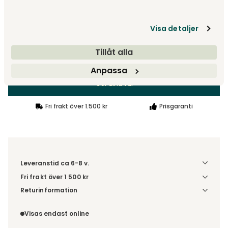
Designa själv
Gör dina val
Visa detaljer
Tillåt alla
fr.
23 000 kr
Anpassa
Gör dina val
Fri frakt över 1.500 kr
Prisgaranti
Leveranstid ca 6-8 v.
Fri frakt över 1 500 kr
Välj utförande via 'Gör dina val' för fraktinformation på din
Returinformation
kombination.
Du beställer produkten efter dina val och omfattas därför
inte av ångerrätten.
Visas endast online