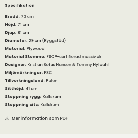
Hippo finns även som
stol,
uteloungestol eller som barstol.
Specifikation
Bredd
:
70 cm
Höjd
:
71 cm
Djup
:
81 cm
Diameter
:
29 cm (Ryggstöd)
Material
:
Plywood
Material Stomme
:
FSC®-certifierad massiv ek
Designer
:
Kristian Sofus Hansen & Tommy Hyldahl
Miljömärkningar
:
FSC
Tillverkningsland
:
Polen
Sitthöjd
:
41 cm
Stoppning rygg
:
Kallskum
Stoppning sits
:
Kallskum
Mer information som PDF