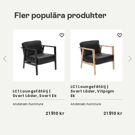
Fler populära produkter
LC1 Loungefåtölj |
LC1
LC1 Loungefåtölj |
Svart Läder, Vitpigm
Co
Svart Läder, Svart Ek
Ek
Ek
Andersen Furniture
Andersen Furniture
And
 kr
21 910 kr
21 910 kr