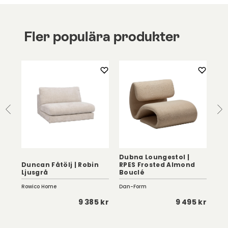
Fler populära produkter
Dubna Loungestol |
Duncan Fåtölj | Robin
RPES Frosted Almond
Kar
Ljusgrå
Bouclé
Sv
Rowico Home
Dan-Form
Fur
 kr
9 385 kr
9 495 kr