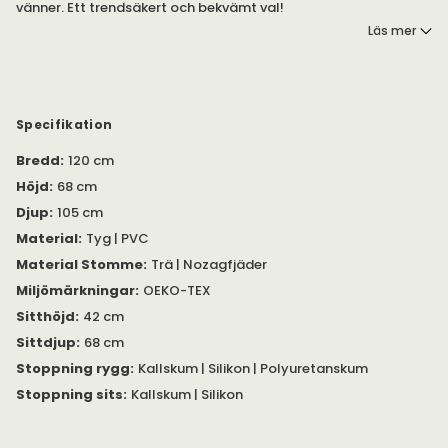
vänner. Ett trendsäkert och bekvämt val!
Läs mer
Finns i olika utföranden.
Kendall är en trendig fåtölj . Fåtöljen finns att välja i två tyger:
11 Beige eller 01 White.
Specifikation
11 Beige är ett bouclétyg, 01 White är ett teddytyg. Båda
Bredd
:
120 cm
tygerna märkta med OEKO-TEX®. 11 Beige är dessutom märkt
med Easy Clean, vilket innebär att tyget är tåligt mot fläckar.
Höjd
:
68 cm
Tygerna går inte att tvätta.
Djup
:
105 cm
Material
:
Tyg | PVC
Kendall är en serie av Mogihome. Serien består, förutom fåtölj,
av
en soffa
och
en pall
.
Material Stomme
:
Trä | Nozagfjäder
Miljömärkningar
:
OEKO-TEX
Sitthöjd
:
42 cm
Sittdjup
:
68 cm
Stoppning rygg
:
Kallskum | Silikon | Polyuretanskum
Stoppning sits
:
Kallskum | Silikon