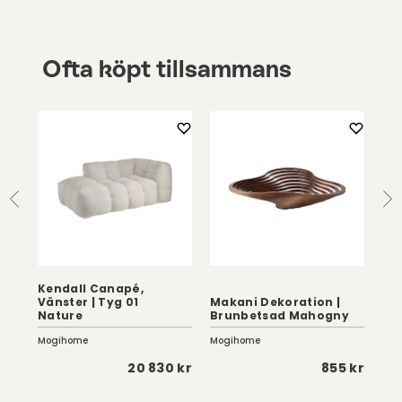
Ofta köpt tillsammans
Kendall Canapé,
Vänster | Tyg 01
Makani Dekoration |
Ken
Nature
Brunbetsad Mahogny
Na
Mogihome
Mogihome
Mog
 kr
20 830 kr
855 kr