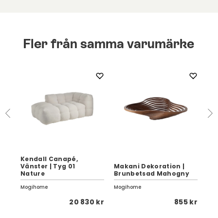
Fler från samma varumärke
Kendall Canapé,
Vänster | Tyg 01
Makani Dekoration |
Ken
Nature
Brunbetsad Mahogny
Na
Mogihome
Mogihome
Mog
 kr
20 830 kr
855 kr