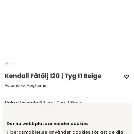
Kendall Fåtölj 120 | Tyg 11 Beige
Varumärke
:
Mogihome
Välj utförande
120 cm | Tyg 11 Beige
120 cm | Tyg 11 Beige
16 200 kr
Denna webbplats använder cookies
Tibergsmobler.se använder cookies för att ge dig