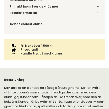
Fri frakt inom Sverige - läs mer
Denna vara skickas till din port/tomtgräns. Innan leverans
Returinformation
blir du aviserad om vilken tidpunkt leveransen beräknas.
Du beställer produkten efter dina val och omfattas därför
Beställs varan ihop med andra produkter skickas hela
inte av ångerrätten.
Visas endast online
ordern tillsammans.
Fri frakt över 1.500 kr
Prisgaranti
Handla tryggt med Klarna
Beskrivning
Kendall
är en trendsäker fåtölj från Mogihome. Det är svårt
att inte uppmärksamma den trendiga designen med dess
bubbliga, runda form. Fåtöljen är lika trendsäker, som den är
bekväm. Kendall är bekväm att sitta, ligga eller slappa i – som
gjord för filmkvällar, spelkvällar och förtroliga samtal mellan