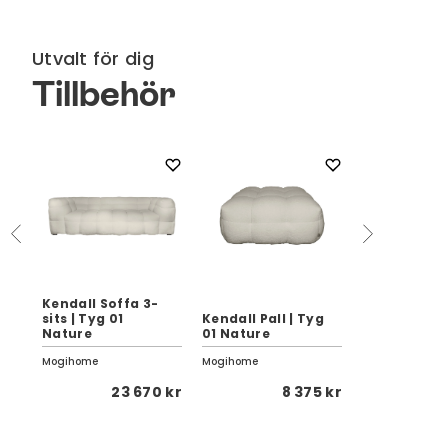
Utvalt för dig
Tillbehör
Kendall Soffa 3-
sits | Tyg 01
Kendall Pall | Tyg
Kendall Pall
e
Nature
01 Nature
11 Beige
Mogihome
Mogihome
Mogihome
 kr
23 670 kr
8 375 kr