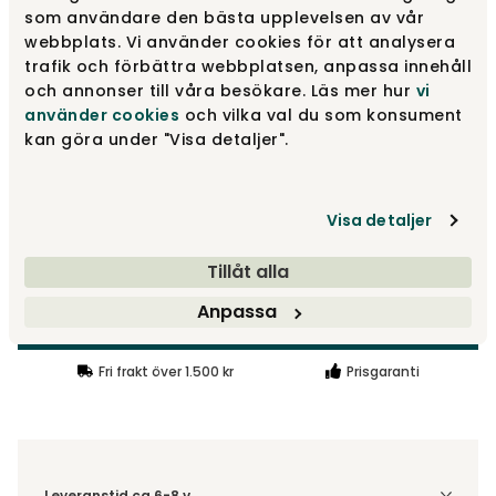
som användare den bästa upplevelsen av vår
webbplats. Vi använder cookies för att analysera
95 cm | Tyg Beige 11
15 330 kr
trafik och förbättra webbplatsen, anpassa innehåll
och annonser till våra besökare. Läs mer hur
vi
använder cookies
och vilka val du som konsument
kan göra under "Visa detaljer".
95 cm | Tyg Nature 01
15 330 kr
Visa fler +1
Visa detaljer
16 200 kr
Tillåt alla
Anpassa
Lägg i varukorg
Fri frakt över 1.500 kr
Prisgaranti
Leveranstid ca 6-8 v.