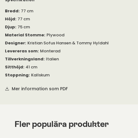
Höjd
:
77 cm
Vänligen kontakta oss om du har några frågor.
Djup
:
75 cm
Material Stomme
:
Plywood
Designer
:
Kristian Sofus Hansen & Tommy Hyldahl
Levereras som
:
Monterad
Tillverkningsland
:
Italien
Sitthöjd
:
41 cm
Stoppning
:
Kallskum
Mer information som PDF
Fler populära produkter