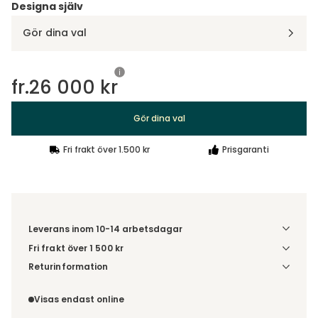
Gör dina val
Visa detaljer
Tillåt alla
fr.
26 000 kr
Anpassa
Gör dina val
Fri frakt över 1.500 kr
Prisgaranti
Leverans inom 10-14 arbetsdagar
Fri frakt över 1 500 kr
Välj utförande via 'Gör dina val' för fraktinformation på din
Returinformation
kombination.
Du beställer produkten efter dina val och omfattas därför
inte av ångerrätten.
Visas endast online