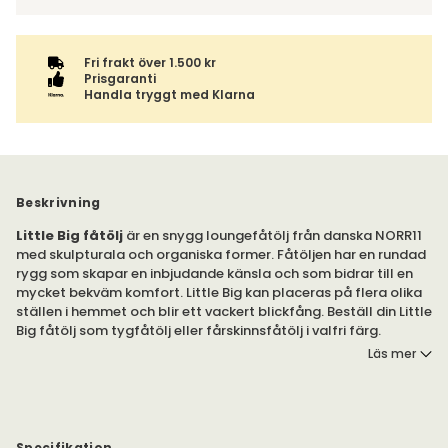
Fri frakt över 1.500 kr
Prisgaranti
Handla tryggt med Klarna
Beskrivning
Little Big fåtölj
är en snygg loungefåtölj från danska NORR11
med skulpturala och organiska former. Fåtöljen har en rundad
rygg som skapar en inbjudande känsla och som bidrar till en
mycket bekväm komfort. Little Big kan placeras på flera olika
ställen i hemmet och blir ett vackert blickfång. Beställ din Little
Big fåtölj som tygfåtölj eller fårskinnsfåtölj i valfri färg.
Läs mer
Fåtöljen står på en gömd snurrfot med auto-return och kan
väljas i tygerna Barnum Bouclé, Linne eller Velvet. Här är
komforten i centrum och fåtöljens mjuka linjer och
omfamnande uttryck skapar en minimalistisk karaktär.
Specifikation
önskar du en liknande fåtölj men bredare? Kolla gärna in Big
Bredd
:
77 cm
Big Fåtölj som du hittar under egen produkt här på hemsidan.