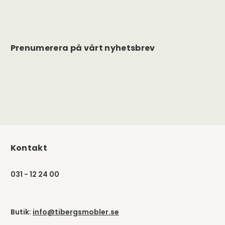
Prenumerera på vårt nyhetsbrev
Kontakt
031 - 12 24 00
Butik:
info@tibergsmobler.se
Webshop:
webshop@tibergsmobler.se