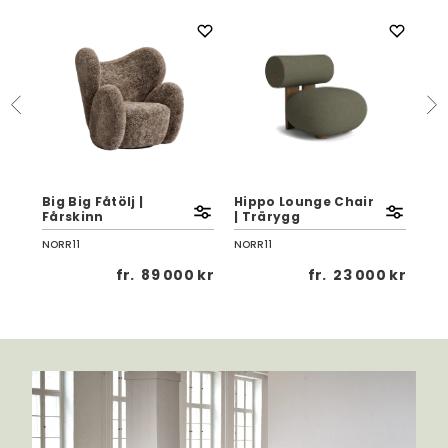
Big Big Fåtölj |
Hippo Lounge Chair
Big
Fårskinn
| Trärygg
Få
NORR11
NORR11
NOR
 kr
fr.
89 000 kr
fr.
23 000 kr