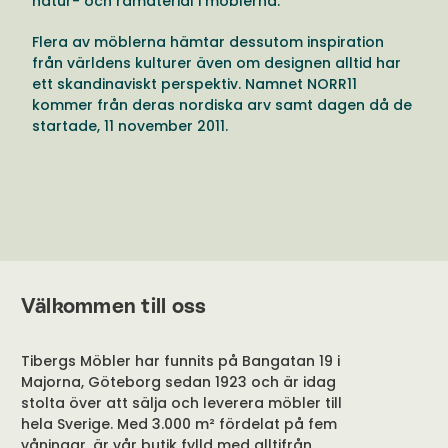
från världens kulturer även om designen alltid har
ett skandinaviskt perspektiv. Namnet NORR11
kommer från deras nordiska arv samt dagen då de
startade, 11 november 2011.
Välkommen till oss
Tibergs Möbler har funnits på Bangatan 19 i
Majorna, Göteborg sedan 1923 och är idag
stolta över att sälja och leverera möbler till
hela Sverige. Med 3.000 m² fördelat på fem
våningar, är vår butik fylld med alltifrån
sängar, till förvaringslösningar och
matgrupper. Besök vår butik i Göteborg eller