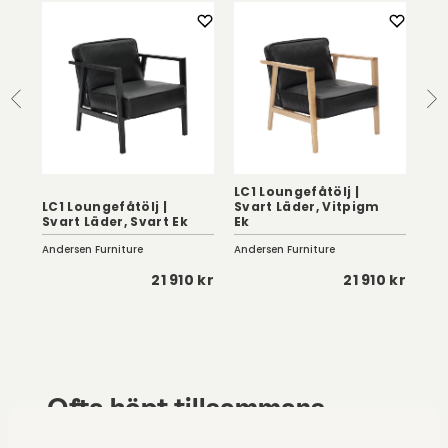
LC1 Loungefåtölj |
LC1
LC1 Loungefåtölj |
Svart Läder, Vitpigm
Co
Svart Läder, Svart Ek
Ek
Ek
Andersen Furniture
Andersen Furniture
And
5 kr
21 910 kr
21 910 kr
Ofta köpt tillsammans