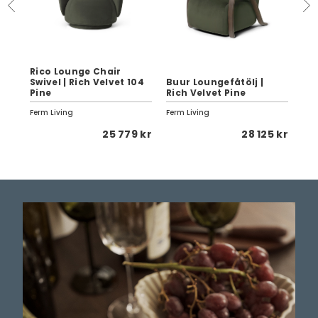
Rico Lounge Chair
Swivel | Rich Velvet 104
Buur Loungefåtölj |
Ric
Pine
Rich Velvet Pine
So
Ferm Living
Ferm Living
Fer
 kr
25 779 kr
28 125 kr