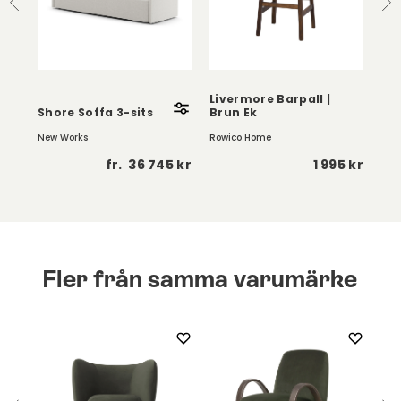
Livermore Barpall |
Ric
Shore Soffa 3-sits
Brun Ek
So
New Works
Rowico Home
Fer
 kr
fr.
36 745 kr
1 995 kr
Fler från samma varumärke