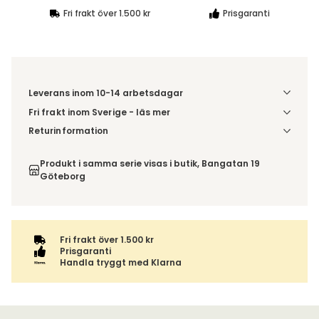
Fri frakt över 1.500 kr
Prisgaranti
Leverans inom 10-14 arbetsdagar
Fri frakt inom Sverige - läs mer
Denna vara skickas till din port/tomtgräns. Innan leverans
Returinformation
blir du aviserad om vilken tidpunkt leveransen beräknas.
Du har 14 dagars ångerrätt från den dag du tog emot din
Beställs varan ihop med andra produkter skickas hela
order, enligt
distansavtalslagen.
Produkt i samma serie visas i butik, Bangatan 19
ordern tillsammans.
Göteborg
Fri frakt över 1.500 kr
Prisgaranti
Handla tryggt med Klarna