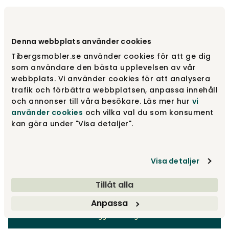
Välj utförande
Brushed | Off-White
Denna webbplats använder cookies
Brushed | Off-White
21 875 kr
Tibergsmobler.se använder cookies för att ge dig
som användare den bästa upplevelsen av vår
webbplats. Vi använder cookies för att analysera
Brushed | Warm Grey
trafik och förbättra webbplatsen, anpassa innehåll
21 875 kr
och annonser till våra besökare. Läs mer hur
vi
använder cookies
och vilka val du som konsument
kan göra under "Visa detaljer".
Soft Bouclé | Off-white/Sand
21 875 kr
Visa detaljer
Visa fler +18
Tillåt alla
21 875 kr
Anpassa
Lägg i varukorg