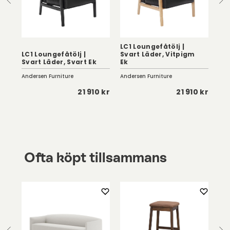
ge
LC1 Loungefåtölj |
LC1
y
LC1 Loungefåtölj |
Svart Läder, Vitpigm
Co
Svart Läder, Svart Ek
Ek
Ek
Andersen Furniture
Andersen Furniture
And
 kr
21 910 kr
21 910 kr
Ofta köpt tillsammans