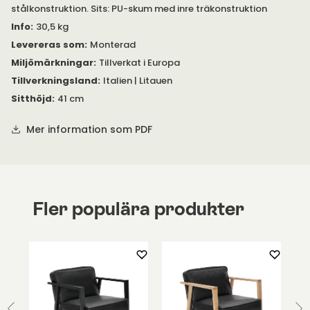
stålkonstruktion. Sits: PU-skum med inre träkonstruktion
regelbundet på medelstyrka. Ta bort våta fläckar genom att
försiktigt dutta med en luddfri trasa eller svamp, fuktad med
Info
:
30,5 kg
varmt, tvättmedelsfritt vatten. Om fläcken kvarstår,
Levereras som
:
Monterad
rekommenderas professionell kemtvätt.
Miljömärkningar
:
Tillverkat i Europa
Tillverkningsland
:
Italien | Litauen
Sitthöjd
:
41 cm
Mer information som PDF
Fler populära produkter