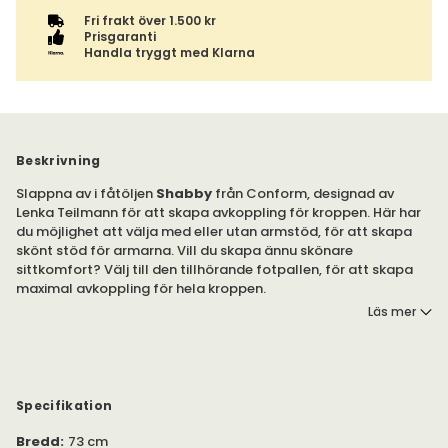
Fri frakt över 1.500 kr
Prisgaranti
Handla tryggt med Klarna
Beskrivning
Slappna av i fåtöljen
Shabby
från Conform, designad av
Lenka Teilmann för att skapa avkoppling för kroppen. Här har
du möjlighet att välja med eller utan armstöd, för att skapa
skönt stöd för armarna. Vill du skapa ännu skönare
sittkomfort? Välj till den tillhörande fotpallen, för att skapa
maximal avkoppling för hela kroppen.
Läs mer
Med sin stilrena design smälter Shabby in i inredningen, med
möjlighet att välja bland ett brett utbud av tyger och läder
med söm i matchande eller konstrasterande färg.
Fåtöljen Shabby är . Med sin stilrena design smälter Shabby in i
Specifikation
inredningen på ett sömlöst sätt, vare sig du inreder med
Bredd
:
73 cm
moderna eller klassiska inslag.