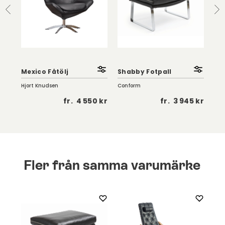
Mexico Fåtölj
Shabby Fotpall
Win
Hjort Knudsen
Conform
NIN
0 kr
fr.
4 550 kr
fr.
3 945 kr
Fler från samma varumärke