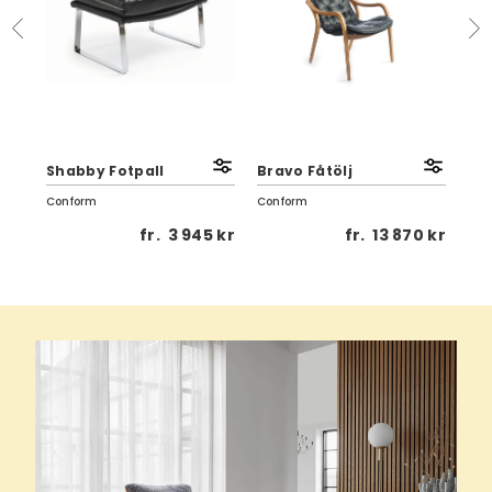
Shabby Fotpall
Bravo Fåtölj
Lif
Conform
Conform
Con
 kr
fr.
3 945 kr
fr.
13 870 kr