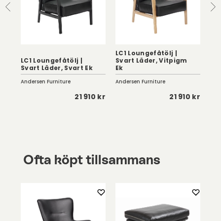
LC1 Loungefåtölj |
LC1
|
LC1 Loungefåtölj |
Svart Läder, Vitpigm
Co
Svart Läder, Svart Ek
Ek
Ek
Andersen Furniture
Andersen Furniture
And
 kr
21 910 kr
21 910 kr
Ofta köpt tillsammans