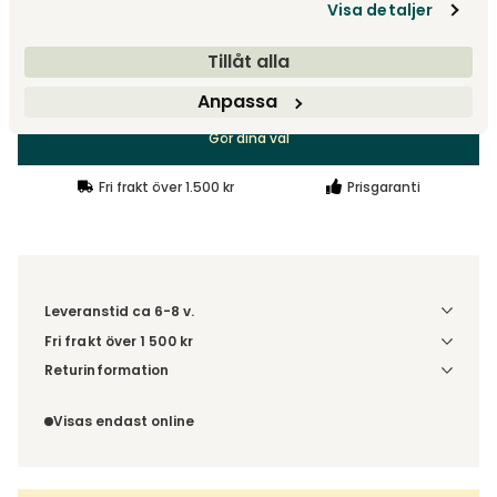
Gör dina val
Visa detaljer
Tillåt alla
fr.
9 730 kr
Anpassa
Gör dina val
Fri frakt över 1.500 kr
Prisgaranti
Leveranstid ca 6-8 v.
Fri frakt över 1 500 kr
Välj utförande via 'Gör dina val' för fraktinformation på din
Returinformation
kombination.
Du beställer produkten efter dina val och omfattas därför
inte av ångerrätten.
Visas endast online