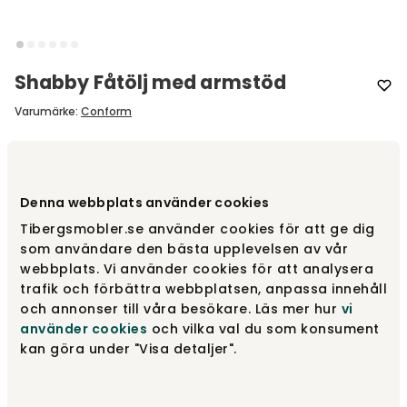
Shabby Fåtölj med armstöd
Varumärke
:
Conform
Välj med eller utan armstöd
Med armstöd
Denna webbplats använder cookies
Med armstöd
fr.
9 730 kr
Tibergsmobler.se använder cookies för att ge dig
som användare den bästa upplevelsen av vår
webbplats. Vi använder cookies för att analysera
trafik och förbättra webbplatsen, anpassa innehåll
Utan armstöd
fr.
8 630 kr
och annonser till våra besökare. Läs mer hur
vi
använder cookies
och vilka val du som konsument
kan göra under "Visa detaljer".
Designa själv