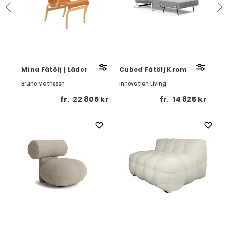
Ark
Mina Fåtölj | Läder
Cubed Fåtölj Krom
Bjö
Bruno Mathsson
Innovation Living
Sto
 kr
fr.
22 805 kr
fr.
14 825 kr