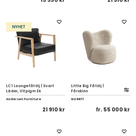
15 330 kr
21 910 kr
NYHET
LC1 Loungefåtölj | Svart
Little Big Fåtölj |
Läder, Vitpigm Ek
Fårskinn
Andersen Furniture
NORR11
21 910 kr
fr.
55 000 kr