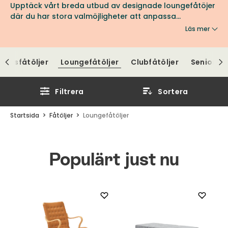
Upptäck vårt breda utbud av designade loungefåtöjer
där du har stora valmöjligheter att anpassa
loungefåtöljen efter egna önskemål vad gäller
Läs mer
utförande, färg och komfort. Loungefåtöljer finns i
många olika utföranden i tyg, skinn eller fårskinn.
appsfåtöljer
Loungefåtöljer
Clubfåtöljer
Seniorfåt
Filtrera
Sortera
Startsida
Fåtöljer
Loungefåtöljer
Populärt just nu