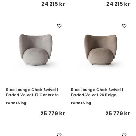
24 215 kr
24 215 kr
Rico Lounge Chair Swivel |
Rico Lounge Chair Swivel |
Faded Velvet 17 Concrete
Faded Velvet 26 Beige
Ferm Living
Ferm Living
25 779 kr
25 779 kr