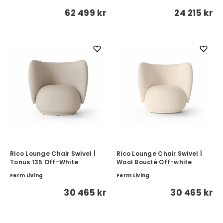
62 499 kr
24 215 kr
Rico Lounge Chair Swivel |
Rico Lounge Chair Swivel |
Tonus 135 Off-White
Wool Bouclé Off-white
Ferm Living
Ferm Living
30 465 kr
30 465 kr