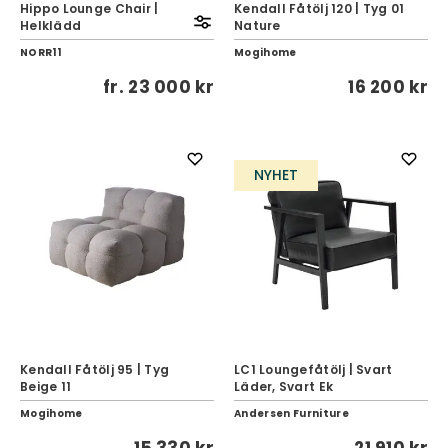
Hippo Lounge Chair |
Kendall Fåtölj 120 | Tyg 01
Helklädd
Nature
NORR11
Mogihome
fr.
23 000 kr
16 200 kr
NYHET
Kendall Fåtölj 95 | Tyg
LC1 Loungefåtölj | Svart
Beige 11
Läder, Svart Ek
Mogihome
Andersen Furniture