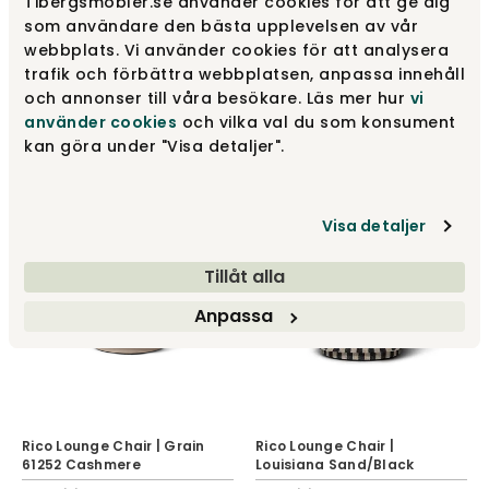
Tibergsmobler.se använder cookies för att ge dig
som användare den bästa upplevelsen av vår
webbplats. Vi använder cookies för att analysera
Rico Lounge Chair | Faded
Rico Lounge Chair | Grain
Velvet 26 Beige
61249 Chocolate
trafik och förbättra webbplatsen, anpassa innehåll
och annonser till våra besökare. Läs mer hur
vi
Ferm Living
Ferm Living
använder cookies
och vilka val du som konsument
23 435 kr
23 435 kr
kan göra under "Visa detaljer".
Visa detaljer
Tillåt alla
Anpassa
Rico Lounge Chair | Grain
Rico Lounge Chair |
61252 Cashmere
Louisiana Sand/Black