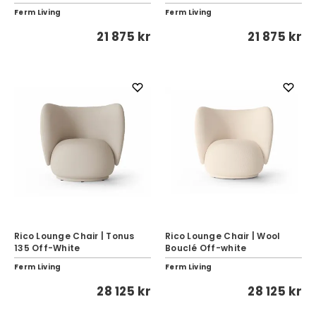
Ferm Living
Ferm Living
21 875 kr
21 875 kr
Rico Lounge Chair | Tonus
Rico Lounge Chair | Wool
135 Off-White
Bouclé Off-white
Ferm Living
Ferm Living
28 125 kr
28 125 kr