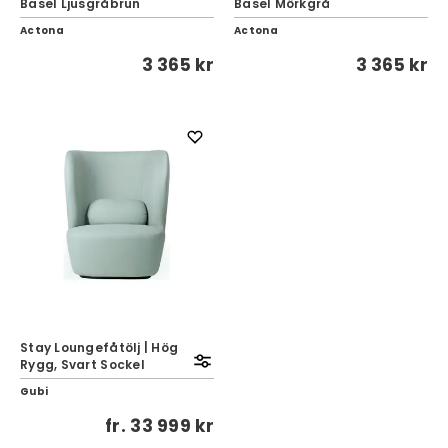
Basel Ljusgråbrun
Basel Mörkgrå
Actona
Actona
3 365 kr
3 365 kr
Stay Loungefåtölj | Hög
Rygg, Svart Sockel
Gubi
fr.
33 999 kr