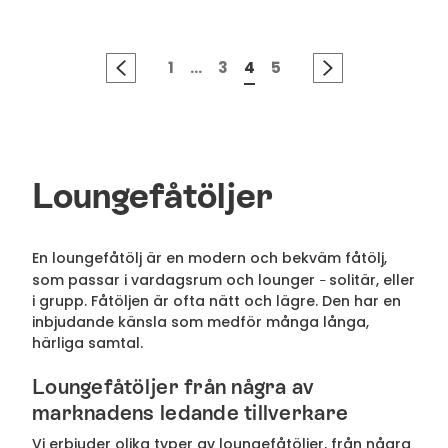
1
...
3
4
5
Loungefåtöljer
En loungefåtölj är en modern och bekväm fåtölj,
som passar i vardagsrum och lounger
solitär, eller
–
i grupp. Fåtöljen är ofta nätt och lägre. Den har en
inbjudande känsla som medför många långa,
härliga samtal.
Loungefåtöljer från några av
marknadens ledande tillverkare
Vi erbjuder olika typer av loungefåtöljer, från några