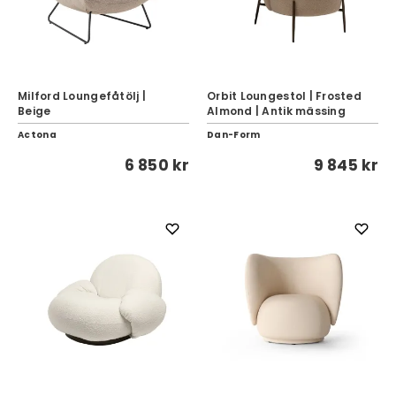
Milford Loungefåtölj |
Orbit Loungestol | Frosted
Beige
Almond | Antik mässing
Actona
Dan-Form
6 850 kr
9 845 kr