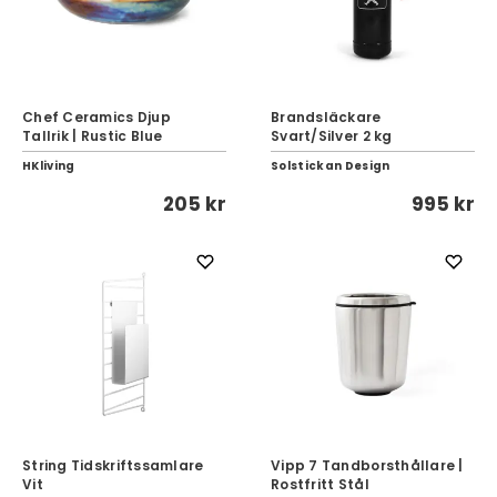
Chef Ceramics Djup
Brandsläckare
Tallrik | Rustic Blue
Svart/Silver 2 kg
HKliving
Solstickan Design
205 kr
995 kr
String Tidskriftssamlare
Vipp 7 Tandborsthållare |
Vit
Rostfritt Stål