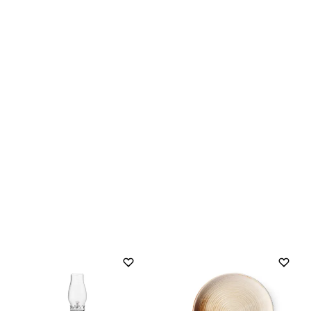
Julklappstips
2000 kr och uppåt