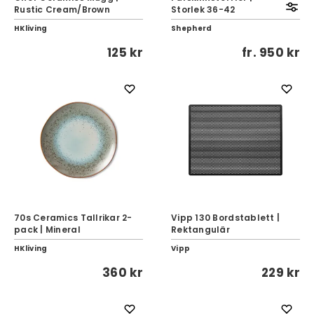
Rustic Cream/Brown
Storlek 36-42
HKliving
Shepherd
125 kr
fr.
950 kr
70s Ceramics Tallrikar 2-
Vipp 130 Bordstablett |
pack | Mineral
Rektangulär
HKliving
Vipp
360 kr
229 kr