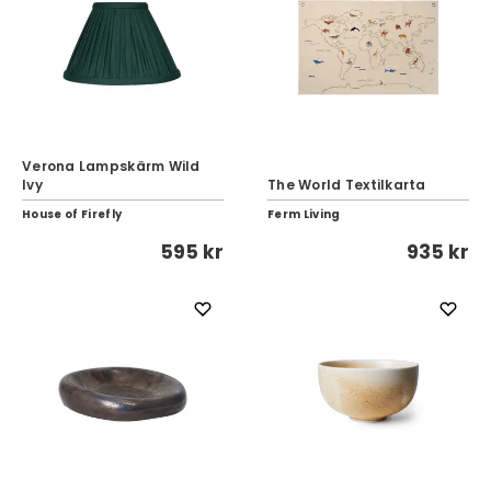
Verona Lampskärm Wild
Ivy
The World Textilkarta
House of Firefly
Ferm Living
595 kr
935 kr