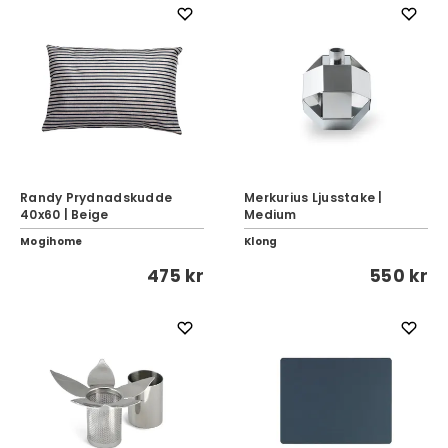
Randy Prydnadskudde
Merkurius Ljusstake |
40x60 | Beige
Medium
Mogihome
Klong
475 kr
550 kr