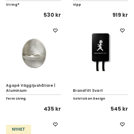
String®
Vipp
530 kr
919 kr
Agapé Väggljushållare |
Aluminium
Brandfilt Svart
Ferm Living
Solstickan Design
435 kr
545 kr
NYHET