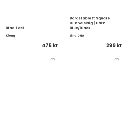
Bordstablett Square
Dubbelsidig | Dark
Blad Tesil
Blue/Black
Klong
Lind DNA
475 kr
299 kr
Vipp 272 Bricka
Ripple Karaff | Clear
Vipp
Ferm Living