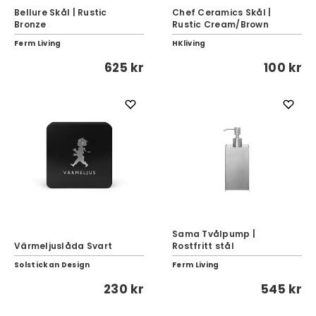
Bellure Skål | Rustic
Chef Ceramics Skål |
Bronze
Rustic Cream/Brown
Ferm Living
HKliving
625 kr
100 kr
Sama Tvålpump |
Värmeljuslåda Svart
Rostfritt stål
Solstickan Design
Ferm Living
230 kr
545 kr