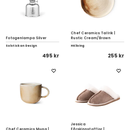
Chef Ceramics Tallrik |
Fotogenlampa Silver
Rustic Cream/Brown
Solstickan Design
HKliving
495 kr
255 kr
Jessica
Chef Ceramics Mugg |
Fårskinnstofflor |