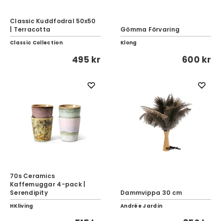
Classic Kuddfodral 50x50
| Terracotta
Gömma Förvaring
Classic Collection
Klong
495 kr
600 kr
70s Ceramics
Kaffemuggar 4-pack |
Serendipity
Dammvippa 30 cm
HKliving
Andrée Jardin