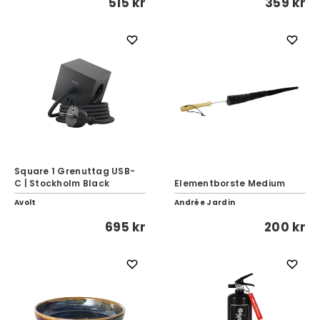
515 kr
359 kr
Square 1 Grenuttag USB-
C | Stockholm Black
Elementborste Medium
Avolt
Andrée Jardin
695 kr
200 kr