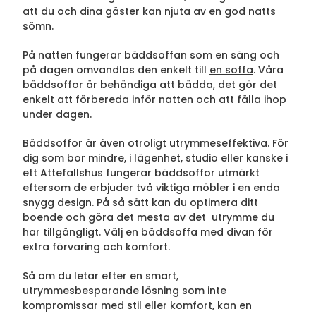
att du och dina gäster kan njuta av en god natts
sömn.
På natten fungerar bäddsoffan som en säng och
på dagen omvandlas den enkelt till
en soffa
. Våra
bäddsoffor är behändiga att bädda, det gör det
enkelt att förbereda inför natten och att fälla ihop
under dagen.
Bäddsoffor är även otroligt utrymmeseffektiva. För
dig som bor mindre, i lägenhet, studio eller kanske i
ett Attefallshus fungerar bäddsoffor utmärkt
eftersom de erbjuder två viktiga möbler i en enda
snygg design. På så sätt kan du optimera ditt
boende och göra det mesta av det utrymme du
har tillgängligt. Välj en bäddsoffa med divan för
extra förvaring och komfort.
Så om du letar efter en smart,
utrymmesbesparande lösning som inte
kompromissar med stil eller komfort, kan en