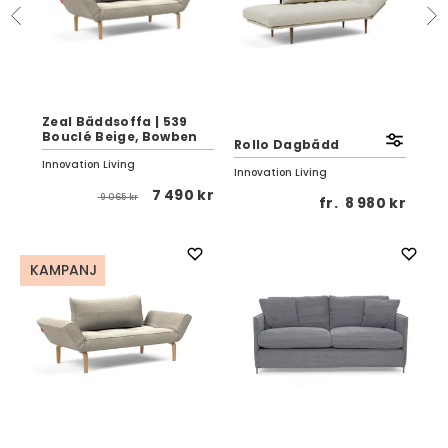
Zeal Bäddsoffa | 539
my
Bouclé Beige, Bowben
Rollo Dagbädd
Bä
Innovation Living
Innovation Living
Hov
 kr
7 490 kr
9 065 kr
fr.
8 980 kr
KAMPANJ