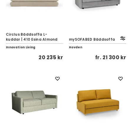
Circlus Bäddsoffa L-
kuddar | 410 Esina Almond
mySOFABED Bäddsoffa
Innovation Living
Hovden
20 235 kr
fr.
21 300 kr