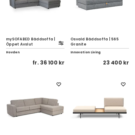
mySOFABED Bäddsoffa |
Osvald Bäddsoffa | 565
Öppet Avslut
Granite
Hovden
Innovation Living
fr.
36 100 kr
23 400 kr