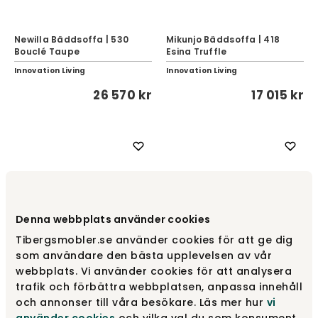
Newilla Bäddsoffa | 530
Mikunjo Bäddsoffa | 418
Bouclé Taupe
Esina Truffle
Innovation Living
Innovation Living
26 570 kr
17 015 kr
Denna webbplats använder cookies
Tibergsmobler.se använder cookies för att ge dig
som användare den bästa upplevelsen av vår
webbplats. Vi använder cookies för att analysera
Norum Bäddsoffa U-Form |
trafik och förbättra webbplatsen, anpassa innehåll
Curve Armstöd | 411 Esina
och annonser till våra besökare. Läs mer hur
vi
Aslak Bäddsoffa 120
Cedar Brown