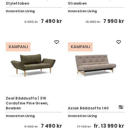
Stylettoben
Strawben
Innovation Living
Innovation Living
7 490 kr
7 990 kr
9 065 kr
10 885 kr
KAMPANJ
KAMPANJ
Zeal Bäddsoffa | 316
Cordufine Pine Green,
Bowben
Aslak Bäddsoffa 140
Innovation Living
Innovation Living
7 490 kr
fr.
13 990 kr
9 065 kr
17 130 kr