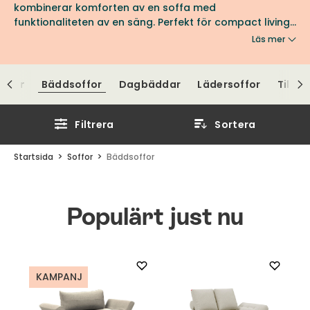
kombinerar komforten av en soffa med
funktionaliteten av en säng. Perfekt för compact living,
gästrummet eller varför inte som extra sovplats i
Läs mer
attefallshuset?
offor
Bäddsoffor
Dagbäddar
Lädersoffor
Tillbe
Filtrera
Sortera
Startsida
Soffor
Bäddsoffor
Populärt just nu
KAMPANJ