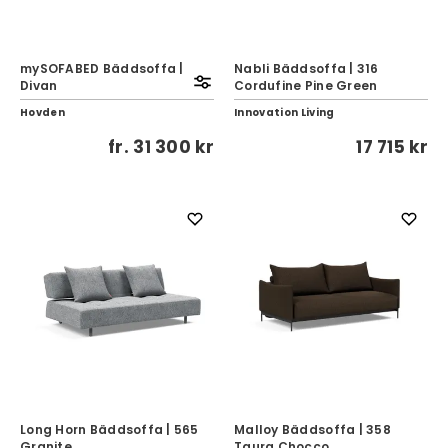
mySOFABED Bäddsoffa |
Nabli Bäddsoffa | 316
Divan
Cordufine Pine Green
Hovden
Innovation Living
fr.
31 300 kr
17 715 kr
Long Horn Bäddsoffa | 565
Malloy Bäddsoffa | 358
Granite
Taura Chocco