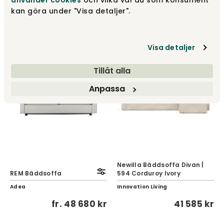
använder cookies
och vilka val du som konsument
Innovation Living
Innovation Living
kan göra under "Visa detaljer".
fr.
11 455 kr
48 785 kr
Visa detaljer
Tillåt alla
Anpassa
Newilla Bäddsoffa Divan |
REM Bäddsoffa
594 Corduroy Ivory
Adea
Innovation Living
fr.
48 680 kr
41 585 kr