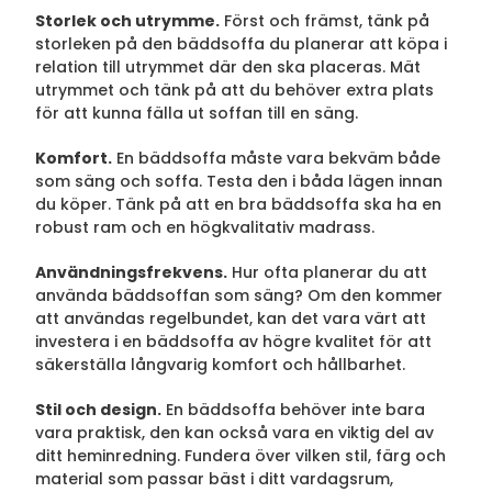
Storlek och utrymme.
Först och främst, tänk på
storleken på den bäddsoffa du planerar att köpa i
relation till utrymmet där den ska placeras. Mät
utrymmet och tänk på att du behöver extra plats
för att kunna fälla ut soffan till en säng.
Komfort.
En bäddsoffa måste vara bekväm både
som säng och soffa. Testa den i båda lägen innan
du köper. Tänk på att en bra bäddsoffa ska ha en
robust ram och en högkvalitativ madrass.
Användningsfrekvens.
Hur ofta planerar du att
använda bäddsoffan som säng? Om den kommer
att användas regelbundet, kan det vara värt att
investera i en bäddsoffa av högre kvalitet för att
säkerställa långvarig komfort och hållbarhet.
Stil och design.
En bäddsoffa behöver inte bara
vara praktisk, den kan också vara en viktig del av
ditt heminredning. Fundera över vilken stil, färg och
material som passar bäst i ditt vardagsrum,