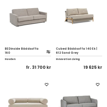
BEDinside Bäddsoffa
Cubed Bäddsoffa 140 Ek |
160
612 Sand Grey
Hovden
Innovation Living
fr.
31 700 kr
19 625 kr