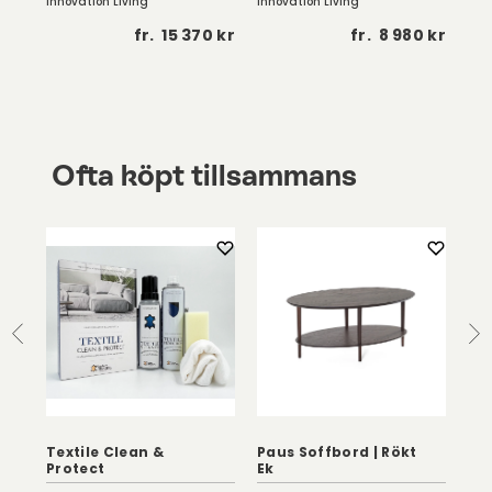
Innovation Living
Innovation Living
 kr
fr.
15 370 kr
fr.
8 980 kr
Ofta köpt tillsammans
y
Textile Clean &
Paus Soffbord | Rökt
Eag
Protect
Ek
Vi