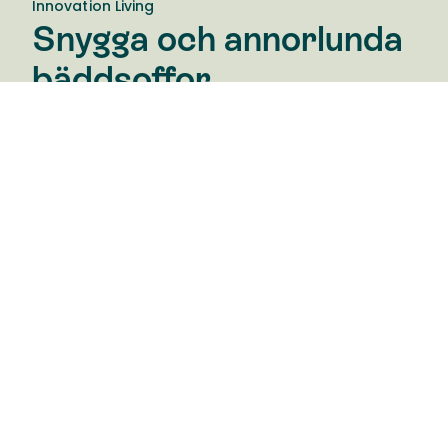
Innovation Living
Snygga och annorlunda
bäddsoffor
Innovation Living är ett danskt företag
specialiserade på att göra snygga och annorlunda
bäddsoffor med en liten twist. De vill erbjuda
möbler som gör en skillnad i det vardagliga livet.
Bra design som kombinerar stil, komfort och
funktionalitet. "Innovation is not just a name, but
what we do".
Give back to Nature
För att bidra till balansen i det globala ekosystemet
planterar Innovation Living mer än 10 000 nya träd
varje år för att kompensera för förbrukningen av
trämaterial.
Läs mer
om Innovations förhållningsätt för en