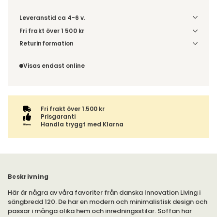
Leveranstid ca 4-6 v.
Fri frakt över 1 500 kr
Välj utförande via 'Gör dina val' för fraktinformation på din
Returinformation
kombination.
Du beställer produkten efter dina val och omfattas därför
inte av ångerrätten.
Visas endast online
Fri frakt över 1.500 kr
Prisgaranti
Handla tryggt med Klarna
Beskrivning
Här är några av våra favoriter från danska Innovation Living i
sängbredd 120. De har en modern och minimalistisk design och
passar i många olika hem och inredningsstilar. Soffan har