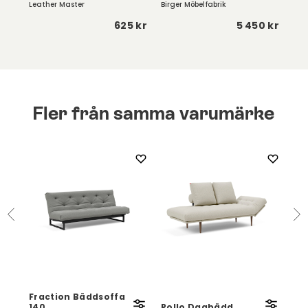
Leather Master
Birger Möbelfabrik
Birg
 kr
625 kr
5 450 kr
Fler från samma varumärke
K
Zea
ce
Fraction Bäddsoffa
Bo
140
Rollo Dagbädd