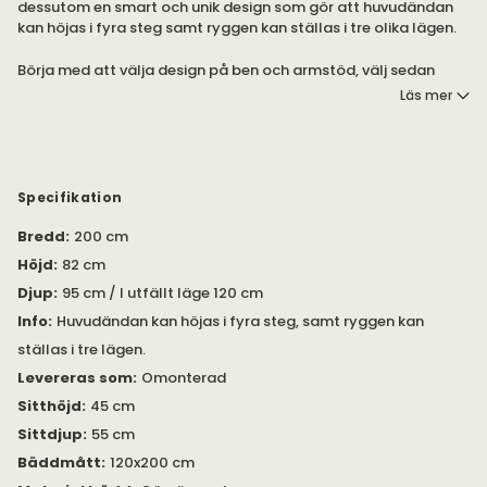
dessutom en smart och unik design som gör att huvudändan
kan höjas i fyra steg samt ryggen kan ställas i tre olika lägen.
Börja med att välja design på ben och armstöd, välj sedan
"Gör dina val" för att sätta din design på soffan.
Läs mer
Välj tyg och om du önskar fast- eller avtagbar klädsel samt
design. (Fastklädsel "Nordic Mattress" är klädseln sydd
med pikering i kontrast söm - vanligast svart.)
Till sist väljer du komfort på madrassen, välj mellan extra mjuk
Specifikation
- medium.
Bredd
:
200 cm
Observera
att på bilderna visas ramen täckt med ett
Höjd
:
82 cm
ramöverdrag som ej ingår, välj till detta under
Djup
:
95 cm / I utfällt läge 120 cm
rekommenderade produkter. Utan ramöverdraget kommer
stommen synas.
Info
:
Huvudändan kan höjas i fyra steg, samt ryggen kan
Produktbilderna visar sofforna i fast klädsel som knappad och
ställas i tre lägen.
miljöbilderna visar Balder (liknande modell med andra ben)
Levereras som
:
Omonterad
med avtagbar klädsel.
Sitthöjd
:
45 cm
Sittdjup
:
55 cm
Bäddmått
:
120x200 cm