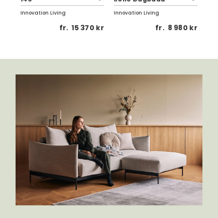
Inno
Innovation Living
Innovation Living
 kr
fr.
15 370 kr
fr.
8 980 kr