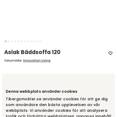
Aslak Bäddsoffa 120
Varumärke
:
Innovation Living
Välj underrede
Aslak
Aslak
Denna webbplats använder cookies
fr.
11 455 kr
Tibergsmobler.se använder cookies för att ge dig
som användare den bästa upplevelsen av vår
webbplats. Vi använder cookies för att analysera
Fraction
fr.
9 690 kr
trafik och förbättra webbplatsen, anpassa innehåll