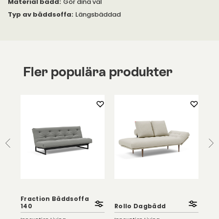
Material bädd
:
Gör dina val
Typ av bäddsoffa
:
Längsbäddad
Fler populära produkter
K
Zea
Fraction Bäddsoffa
Bo
140
Rollo Dagbädd
Inno