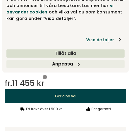
och annonser till våra besökare. Läs mer hur
vi
använder cookies
och vilka val du som konsument
kan göra under "Visa detaljer".
Designa själv
Gör dina val
Visa detaljer
Rekommenderade tillval
Tillåt alla
Rekommenderade tillval
Anpassa
fr.
11 455 kr
Gör dina val
Fri frakt över 1.500 kr
Prisgaranti