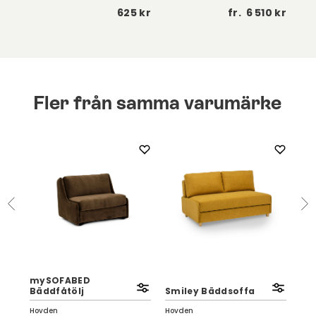
5 kr
625 kr
fr.
6 510 kr
Fler från samma varumärke
mySOFABED
Bed
Bäddfåtölj
Smiley Bäddsoffa
Ha
Hovden
Hovden
Hov