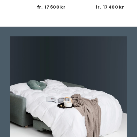
 kr
fr.
17 600 kr
fr.
17 400 kr