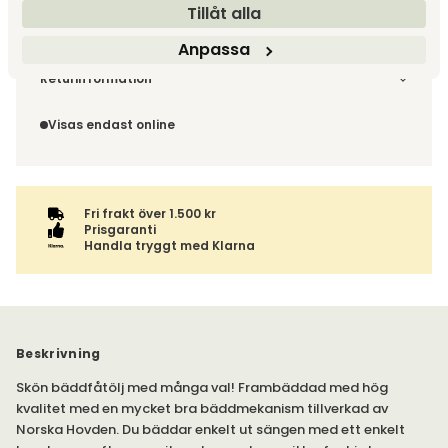
Tillåt alla
Leveranstid ca 8-10 v.
Anpassa
Fri frakt över 1 500 kr
Välj utförande via 'Gör dina val' för fraktinformation på din
Returinformation
kombination.
Du beställer produkten efter dina val och omfattas därför
inte av ångerrätten.
Visas endast online
Fri frakt över 1.500 kr
Prisgaranti
Handla tryggt med Klarna
Beskrivning
Skön bäddfåtölj med många val! Frambäddad med hög
kvalitet med en mycket bra bäddmekanism tillverkad av
Norska Hovden. Du bäddar enkelt ut sängen med ett enkelt