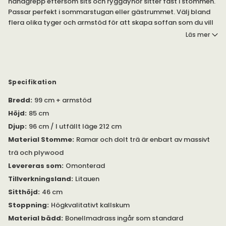
handgrepp eftersom sits och ryggdynor sitter fast i stommen.
Passar perfekt i sommarstugan eller gästrummet. Välj bland
flera olika tyger och armstöd för att skapa soffan som du vill
ha den. Som standard ingår Bonellmadrass, men se gärna våra
Läs mer
andra madrass alternativ.
Välj mellan 9 olika armstöd och många olika tyger.
Bonellmadrass är standardmadrass och man kan uppgradera
till pocket, latex eller viskoelastisk madrass. Svarta ben som
standard.
Specifikation
Bredd
:
99 cm + armstöd
Observera att bredden är
är ej medräknat armstöden som
mäter från 2 - 28 cm. Tips! Armstöd Store kommer med plats
Höjd
:
85 cm
för förvaring.
Djup
:
96 cm / I utfällt läge 212 cm
Material Stomme
:
Ramar och dolt trä är enbart av massivt
På bilden visas soffan med armstöd - Nobel som är 11 cm
styck.
trä och plywood
Levereras som
:
Omonterad
Önskar du prydnadskuddar eller nackstöd till soffan?
Tillverkningsland
:
Litauen
Dessa hittar du under egna produkter.
Sitthöjd
:
46 cm
Bedinside mekanismen är ett flexibelt system som finns i 5
Stoppning
:
Högkvalitativt kallskum
olika storlekar och modeller. Se utvalda modeller under
Material bädd
:
Bonellmadrass ingår som standard
Relaterade produkter. Bedinside är en moduluppbyggd och