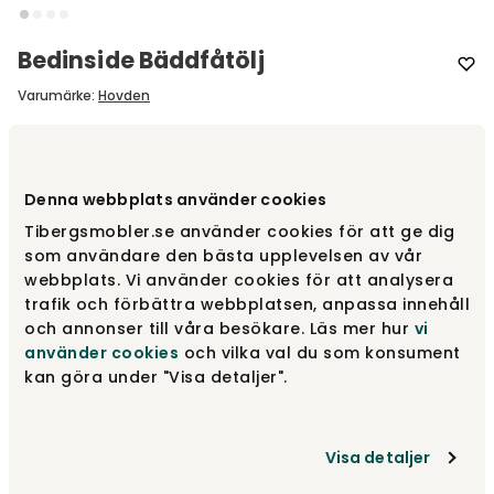
Bedinside Bäddfåtölj
Varumärke
:
Hovden
Designa själv
Denna webbplats använder cookies
Gör dina val
Tibergsmobler.se använder cookies för att ge dig
som användare den bästa upplevelsen av vår
webbplats. Vi använder cookies för att analysera
fr.
22 600 kr
trafik och förbättra webbplatsen, anpassa innehåll
och annonser till våra besökare. Läs mer hur
vi
Gör dina val
använder cookies
och vilka val du som konsument
kan göra under "Visa detaljer".
Fri frakt över 1.500 kr
Prisgaranti
Visa detaljer