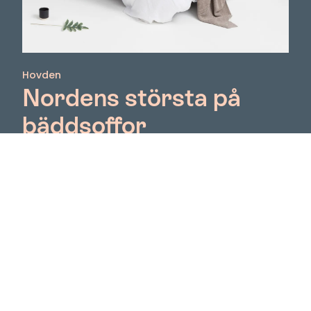
Hovden
Nordens största på
bäddsoffor
I mer än 70 år har Hovden levererat möbler till
nordiska hem och offentliga miljöer. Deras
bäddsoffor tillverkas för hand, och arbetet
kännetecknas av hög kvalitet, noggrant utvalda
material och stolthet för detaljer. Hovden
kombinerar modern design med etablerad
tradition. Möblerna tillverkas av kvalificerade
hantverkare i Plunge, nordvästra Litauen i deras
egna fabrik. Detta garanterar goda
arbetsförhållanden och en miljövänlig produktion.