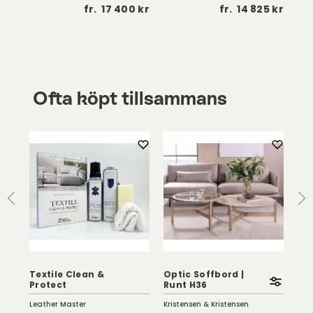
 kr
fr.
17 400 kr
fr.
14 825 kr
Ofta köpt tillsammans
Textile Clean &
Optic Soffbord |
Eag
Protect
Runt H36
Vi
Leather Master
Kristensen & Kristensen
Birg