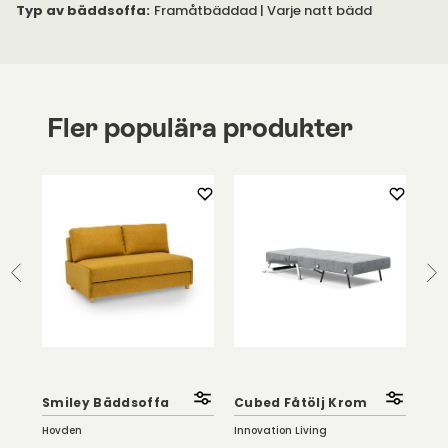
går att bygga nästan som man vill.
Typ av bäddsoffa
:
Framåtbäddad | Varje natt bädd
Fler populära produkter
Dub
Ta
Smiley Bäddsoffa
Cubed Fåtölj Krom
Ek
Hovden
Innovation Living
Inno