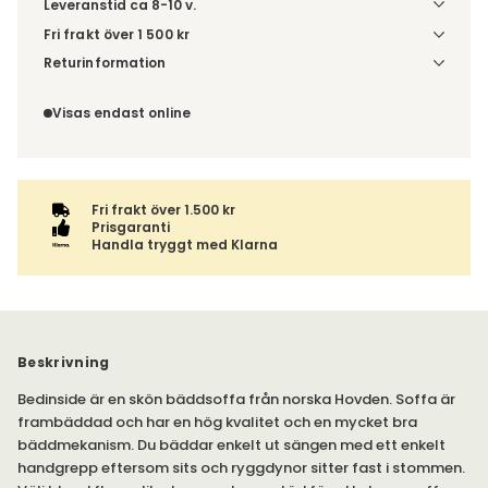
Leveranstid ca 8-10 v.
Fri frakt över 1 500 kr
Välj utförande via 'Gör dina val' för fraktinformation på din
Returinformation
kombination.
Du beställer produkten efter dina val och omfattas därför
inte av ångerrätten.
Visas endast online
Fri frakt över 1.500 kr
Prisgaranti
Handla tryggt med Klarna
Beskrivning
Bedinside är en skön bäddsoffa från norska Hovden. Soffa är
frambäddad och har en hög kvalitet och en mycket bra
bäddmekanism. Du bäddar enkelt ut sängen med ett enkelt
handgrepp eftersom sits och ryggdynor sitter fast i stommen.