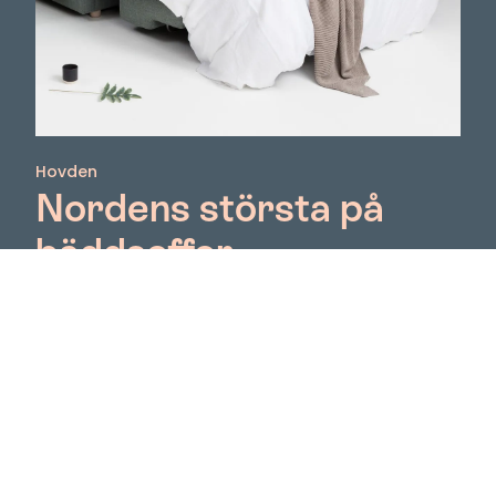
Hovden
Nordens största på
bäddsoffor
I mer än 70 år har Hovden levererat möbler till
nordiska hem och offentliga miljöer. Deras
bäddsoffor tillverkas för hand, och arbetet
kännetecknas av hög kvalitet, noggrant utvalda
material och stolthet för detaljer. Hovden
kombinerar modern design med etablerad
tradition. Möblerna tillverkas av kvalificerade
hantverkare i Plunge, nordvästra Litauen i deras