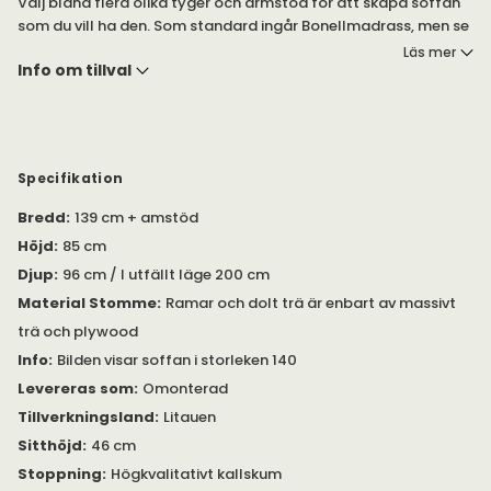
Välj bland flera olika tyger och armstöd för att skapa soffan
som du vill ha den. Som standard ingår Bonellmadrass, men se
gärna våra andra madrass alternativ.
Läs mer
Info om tillval
Välj mellan 9 olika armstöd, 4 madrasser, 6 benfärger och
många olika tyger.
Bonellmadrass är standardmadrass och man kan uppgradera
till pocket, latex eller viskoelastisk madrass.
Specifikation
Bedinside är en bäddsoffa som har en mycket hög komfort
Bredd
:
139 cm + amstöd
vilket gör att den passar utmärkt till att användas varje
natt. Soffan är dessutom mycket bekväm att sitta i och
Höjd
:
85 cm
kompromissar inte med bäddfuktionen. Mekanismen är ett
Djup
:
96 cm / I utfällt läge 200 cm
flexibelt system som finns i olika storlekar och modeller.
Bedinside är en moduluppbyggd soffa och går att bygga
Material Stomme
:
Ramar och dolt trä är enbart av massivt
nästan som man vill.
trä och plywood
Info
:
Bilden visar soffan i storleken 140
Observera att bredden är
utan
armstöden som mäter från 2 -
28 cm. Tips! Armstöd Store kommer med plats för förvaring.
Levereras som
:
Omonterad
Tillverkningsland
:
Litauen
Önskar du prydnadskuddar eller nackstöd till soffan?
Sitthöjd
:
46 cm
Dessa hittar du under egna produkter.
Stoppning
:
Högkvalitativt kallskum