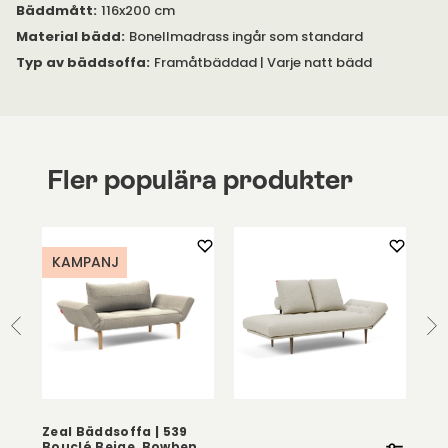
Bäddmått
:
116x200 cm
Material bädd
:
Bonellmadrass ingår som standard
Typ av bäddsoffa
:
Framåtbäddad | Varje natt bädd
Fler populära produkter
KAMPANJ
Zeal Bäddsoffa | 539
Fr
Bouclé Beige, Bowben