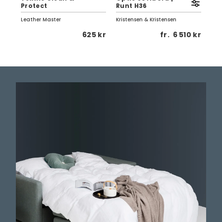
Protect
Runt H36
Vi
Leather Master
Kristensen & Kristensen
Birg
5 kr
625 kr
fr.
6 510 kr