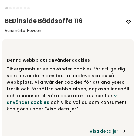
BEDinside Bäddsoffa 116
Varumärke
:
Hovden
Välj bäddmått
116 cm
Denna webbplats använder cookies
116 cm
fr.
27 400 kr
Tibergsmobler.se använder cookies för att ge dig
som användare den bästa upplevelsen av vår
webbplats. Vi använder cookies för att analysera
trafik och förbättra webbplatsen, anpassa innehåll
140 cm
fr.
29 100 kr
och annonser till våra besökare. Läs mer hur
vi
använder cookies
och vilka val du som konsument
kan göra under "Visa detaljer".
160 cm
fr.
31 700 kr
Visa detaljer
Visa fler +1