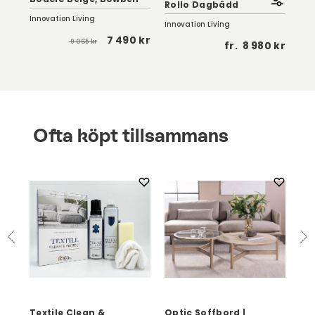
Rollo Dagbädd
14
Innovation Living
Innovation Living
Inno
7 490 kr
9 065 kr
 kr
fr.
8 980 kr
Ofta köpt tillsammans
Textile Clean &
Optic Soffbord |
Eag