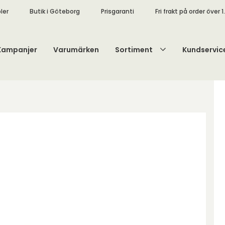
ler
Butik i Göteborg
Prisgaranti
Fri frakt på order över 1
Kampanjer
Varumärken
Sortiment
Kundservic