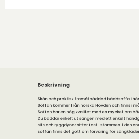
Beskrivning
Skön och praktisk framåtbäddad bäddsoffa i hö
Soffan kommer från norska Hovden och finns i må
Soffan har en hög kvalitet med en mycket bra 
Du bäddar enkelt ut sängen med ett enkelt hand
sits och ryggdynor sitter fast i stommen. I den en
soffan finns det gott om förvaring för sängkläder 
Som standard ingår Bonellmadrass, men se gärn