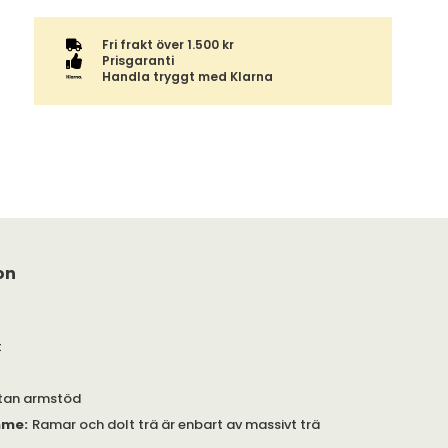
Fri frakt över 1.500 kr
Prisgaranti
Handla tryggt med Klarna
on
t
tan armstöd
mme
:
Ramar och dolt trä är enbart av massivt trä