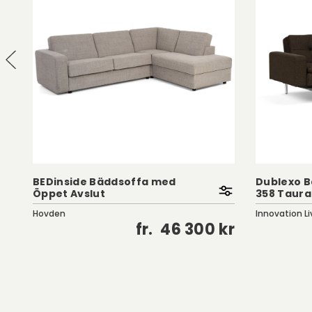
BEDinside Bäddsoffa med
Dublexo B
Öppet Avslut
358 Taur
Hovden
Innovation Li
kr
fr.
46 300 kr