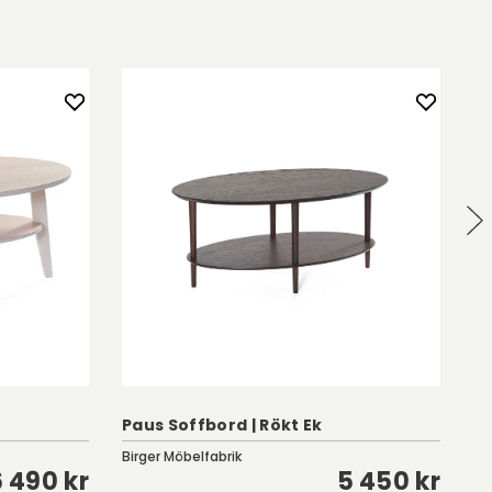
Paus Soffbord | Rökt Ek
M
Birger Möbelfabrik
Cl
6 490 kr
5 450 kr