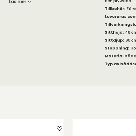
och plywood
Läs mer
Tillbehör
:
Förv
madrasser och
Levereras so
madrass och man
isk madrass.
Tillverkningsl
Sitthöjd
:
46 c
Sittdjup
:
96 c
öden som mäter
Stoppning
:
Hö
lats för
Material bäd
Typ av bädds
l soffan?
inns i 5 olika
er Relaterade
116 resp 160 cm
duluppbyggd