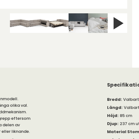
Specifikati
rnmodell.
Bredd
:
Valbart
nga olika val.
Längd
:
Valbar
bäddmekanism.
Höjd
:
85 cm
grepp eftersom
Djup
:
237 cm u
a delen av
eller liknande.
Material Sto
a våra andra