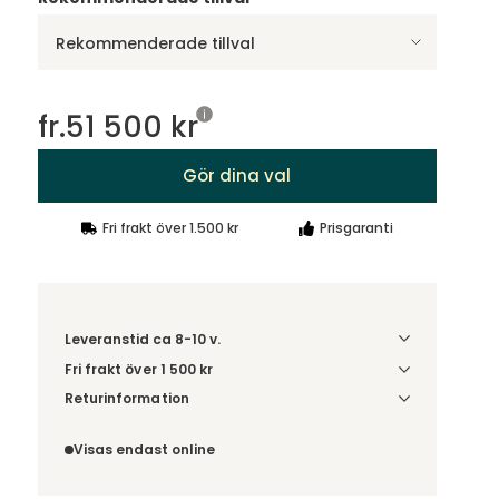
Rekommenderade tillval
fr.
51 500 kr
Gör dina val
Fri frakt över 1.500 kr
Prisgaranti
Leveranstid ca 8-10 v.
Fri frakt över 1 500 kr
Välj utförande via 'Gör dina val' för
Returinformation
fraktinformation på din kombination.
Du beställer produkten efter dina val och
omfattas därför inte av ångerrätten.
Visas endast online