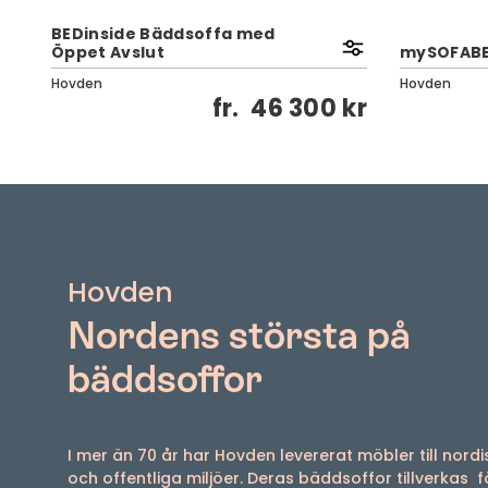
BEDinside Bäddsoffa med
Öppet Avslut
mySOFABED
Hovden
Hovden
kr
fr.
46 300 kr
Hovden
Nordens största på
bäddsoffor
I mer än 70 år har Hovden levererat möbler till nord
och offentliga miljöer. Deras bäddsoffor tillverkas f