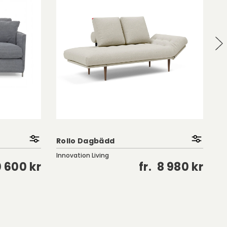
Ze
B
Rollo Dagbädd
In
Innovation Living
 600 kr
fr.
8 980 kr