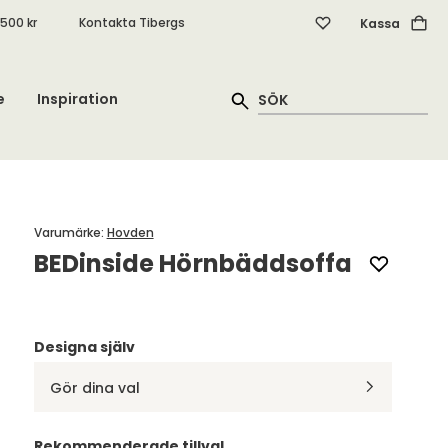
.500 kr
Kontakta Tibergs
Kassa
e
Inspiration
Varumärke
:
Hovden
BEDinside Hörnbäddsoffa
Designa själv
Gör dina val
Rekommenderade tillval