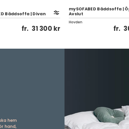
mySOFABED Bäddsoffa | Ö
 Bäddsoffa | Divan
Avslut
Hovden
fr.
31 300 kr
fr.
3
iska hem
ör hand,