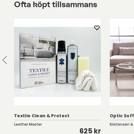
Ofta köpt tillsammans
Textile Clean & Protect
Optic Soff
Leather Master
Kristensen &
kr
625 kr