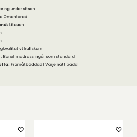
aring under sitsen
m
:
Omonterad
and
:
Litauen
m
m
gkvalitativt kallskum
d
:
Bonellmadrass ingår som standard
offa
:
Framåtbäddad | Varje natt bädd