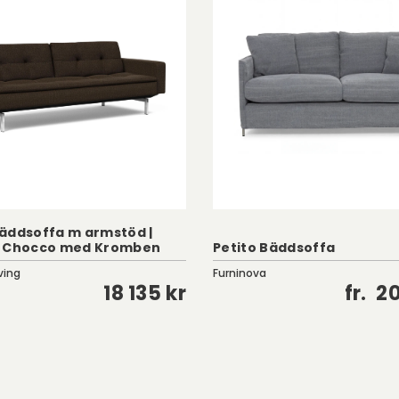
äddsoffa m armstöd |
a Chocco med Kromben
Petito Bäddsoffa
ving
Furninova
18 135 kr
fr.
20