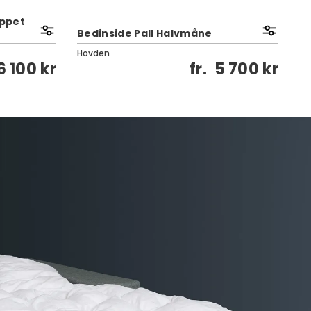
ppet
Bedinside Pall Halvmåne
BE
Hovden
Ho
6 100 kr
fr.
5 700 kr