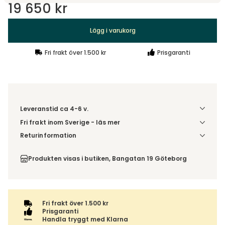
19 650 kr
Lägg i varukorg
Fri frakt över 1.500 kr
Prisgaranti
Leveranstid ca 4-6 v.
Fri frakt inom Sverige - läs mer
Denna vara skickas till din port/tomtgräns. Innan leverans
Returinformation
blir du aviserad om vilken tidpunkt leveransen beräknas.
Du beställer produkten efter dina val och omfattas därför
Beställs varan ihop med andra produkter skickas hela
inte av ångerrätten.
Produkten visas i butiken, Bangatan 19 Göteborg
ordern tillsammans.
Fri frakt över 1.500 kr
Prisgaranti
Handla tryggt med Klarna