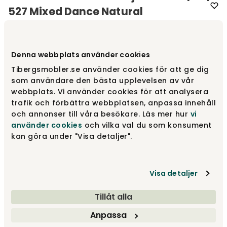
527 Mixed Dance Natural
Varumärke
:
Innovation Living
Denna webbplats använder cookies
Välj tyg
Mixed Dance Natural 527
Tibergsmobler.se använder cookies för att ge dig
som användare den bästa upplevelsen av vår
Mixed Dance Natural 527
19 650 kr
webbplats. Vi använder cookies för att analysera
trafik och förbättra webbplatsen, anpassa innehåll
och annonser till våra besökare. Läs mer hur
vi
använder cookies
och vilka val du som konsument
Twist Charcoal 563
19 650 kr
kan göra under "Visa detaljer".
Visa detaljer
Taura Chocco 358
19 650 kr
Tillåt alla
Visa fler +1
Anpassa