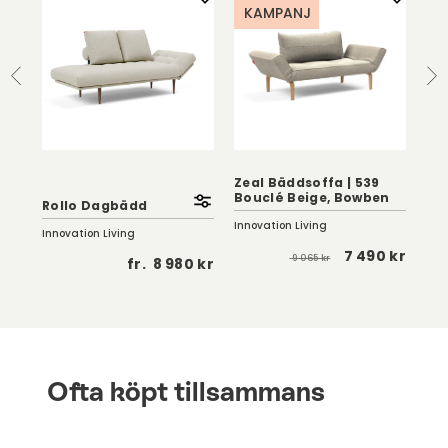
KAMPANJ
Zeal Bäddsoffa | 539
Fr
Bouclé Beige, Bowben
Rollo Dagbädd
14
Innovation Living
Innovation Living
Inno
7 490 kr
9 065 kr
 kr
fr.
8 980 kr
Ofta köpt tillsammans