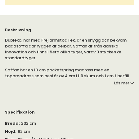
Beskrivning
Dublexo, här med Frej armstöd i ek, är en snygg och bekväm
bäddsoffa där ryggen är delbar. Soffan är från danska
Innovation och finns i flera olika tyger, varav 3 stycken är
standardtyger.
Soffan har en 10 cm pocketspring madrass med en
toppmadrass som består av 4 cm i HR skum och 1 cm fiberfill
som ger en bekväm sits. Ryggen kan ställa i 3 olika lägen. På
Läs mer
dagen en soffa och på natten en extra säng.
Modellen finns också i fåtölj och med olika typer av ben, under
egna produkter.
Specifikation
Bredd
:
232 cm
Höjd
:
82 cm