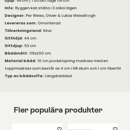
Djup
:
99 cm / I utfällt läge 115 cm
Info
:
Ryggen kan ställa i 3 olika lägen
Designer
:
Per Weiss, Oliver & Lukas WeissKrogh
Levereras som
:
Omonterad
Tillverkningsland
:
Kina
Sitthöjd
:
44 cm
Sittdjup
:
53 cm
Bäddmått
:
115x200 cm
Material bädd
:
10 cm pocketspring madrass med en
toppmadrass som består av 4 cm i HR skum och 1 cm fiberfill
Typ av bäddsoffa
:
Längsbäddad
Fler populära produkter