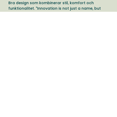
Bra design som kombinerar stil, komfort och
funktionalitet. "Innovation is not just a name, but
what we do".
Give back to Nature
För att bidra till balansen i det globala ekosystemet
planterar Innovation Living mer än 10 000 nya träd
varje år för att kompensera för förbrukningen av
trämaterial.
Läs mer
om Innovations förhållningsätt för en
hållbar produktion
.
Välkommen till oss