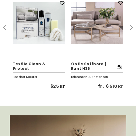
5
Textile Clean &
Optic Soffbord |
Eag
Protect
Runt H36
Vi
Leather Master
Kristensen & Kristensen
Birg
5 kr
625 kr
fr.
6 510 kr