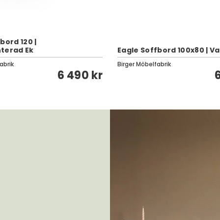
bord 120 |
terad Ek
Eagle Soffbord 100x80 | Va
abrik
Birger Möbelfabrik
6 490 kr