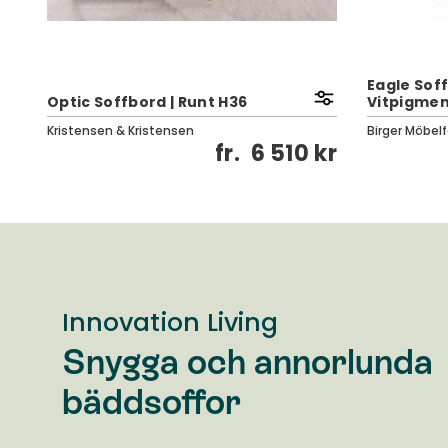
Eagle Soff
Optic Soffbord | Runt H36
Vitpigmen
Kristensen & Kristensen
Birger Möbelf
kr
fr.
6 510 kr
Innovation Living
Snygga och annorlunda
bäddsoffor