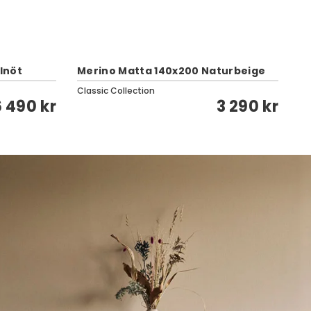
lnöt
Merino Matta 140x200 Naturbeige
Ru
Classic Collection
Cl
6 490 kr
3 290 kr