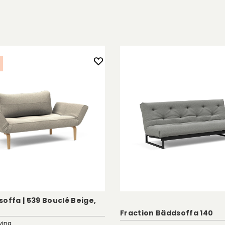
offa | 539 Bouclé Beige,
Fraction Bäddsoffa 140
ving