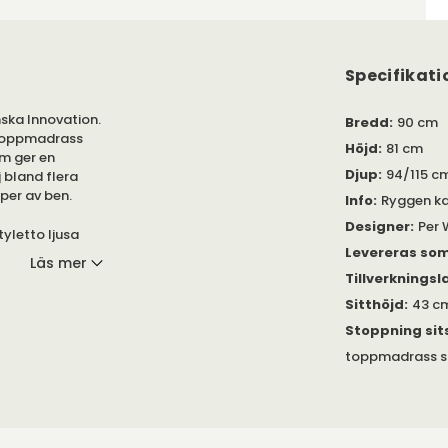
Specifikati
ska Innovation.
Bredd
:
90 cm
 toppmadrass
Höjd
:
81 cm
om ger en
Djup
:
94/115 c
j bland flera
yper av ben.
Info
:
Ryggen kan
Designer
:
Per 
tyletto ljusa
Levereras so
 mellan alla
Läs mer
stnad samt en
Tillverkningsl
gre
Sitthöjd
:
43 c
er beställning.
Stoppning sit
töd under egna
toppmadrass som
ffor och