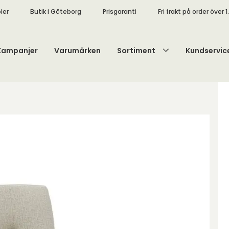
ler
Butik i Göteborg
Prisgaranti
Fri frakt på order över 1
Kampanjer
Varumärken
Sortiment
Kundservic