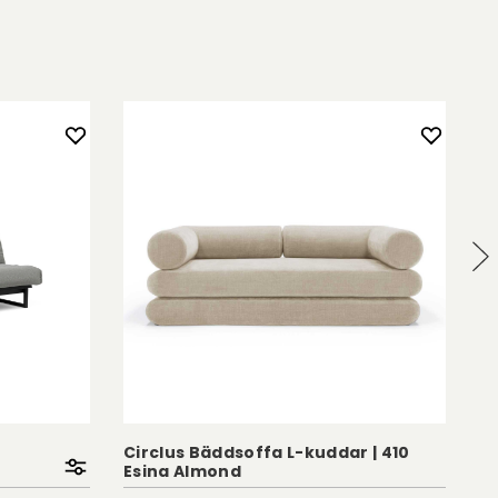
Circlus Bäddsoffa L-kuddar | 410
Cu
Esina Almond
G