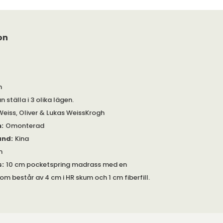
on
m
 ställa i 3 olika lägen.
Weiss, Oliver & Lukas WeissKrogh
m
:
Omonterad
and
:
Kina
m
s
:
10 cm pocketspring madrass med en
 består av 4 cm i HR skum och 1 cm fiberfill.