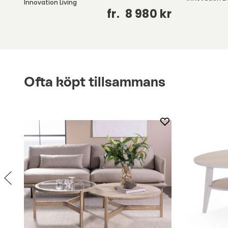
Innovation Living
kr
fr.
8 980 kr
Ofta köpt tillsammans