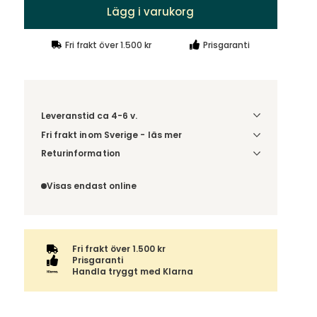
Lägg i varukorg
Fri frakt över 1.500 kr
Prisgaranti
Leveranstid ca 4-6 v.
Fri frakt inom Sverige - läs mer
Denna vara skickas till din port/tomtgräns. Innan
Returinformation
leverans blir du aviserad om vilken tidpunkt
Du beställer produkten efter dina val och
leveransen beräknas. Beställs varan ihop med
omfattas därför inte av ångerrätten.
Visas endast online
andra produkter skickas hela ordern tillsammans.
Fri frakt över 1.500 kr
Prisgaranti
Handla tryggt med Klarna