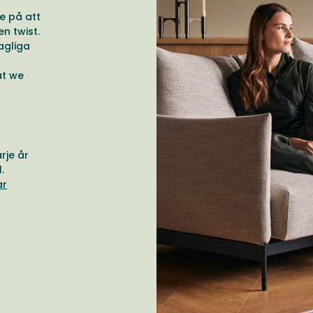
e på att
n twist.
agliga
at we
rje år
.
ar