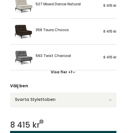
527 Mixed Dance Natural
8 415 kr
358 Taura Chocco
8 415 kr
563 Twist Charcoal
8 415 kr
Visa fler +1
Välj ben
Svarta Stylettoben
8 415 kr