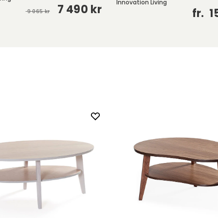
Innovation Living
7 490 kr
fr.
1
9 065 kr