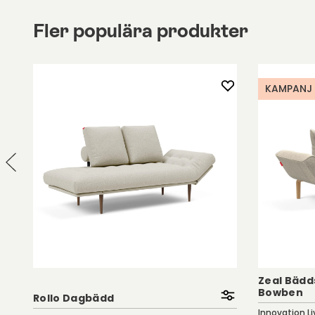
Fler populära produkter
KAMPANJ
Zeal Bädds
Bowben
Rollo Dagbädd
Innovation Li