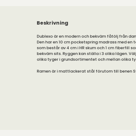
Beskrivning
Dublexo är en modern och bekväm fåtölj från dan
Den har en 10 cm pocketspring madrass med en
som består av 4 cm i HR skum och 1 cm fiberfill s
bekväm sits. Ryggen kan ställa i 3 olika lägen. Väl
olika tyger i grundsortimentet och mellan olika t
Ramen är i mattlackerat stål förutom till benen S
ben där ramen är i silvergrått. Man kan även välja
andra tyger från Innovation till en liten högre ko
längre leveranstid på cirka 14 - 15 veckor. Den län
leveranstiden beror på att soffan då tillverkas eft
Modellen finns också i soffa, med och utan arms
produkter.
Kolla gärna in Innovations andra smarta bäddso
fåtöljer. Dessa hittar du under egen produkt.