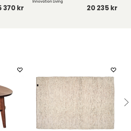
Innovation Living
In
5 370 kr
20 235 kr