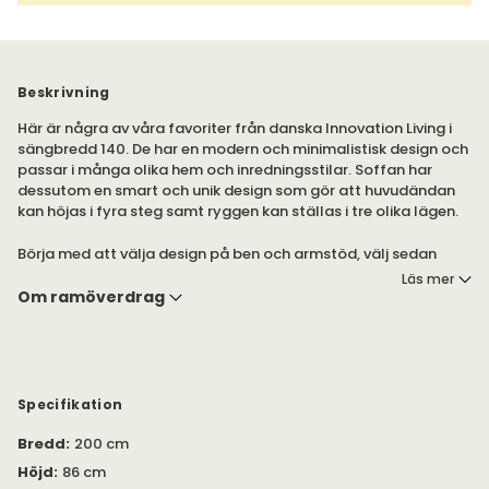
Beskrivning
Här är några av våra favoriter från danska Innovation Living i
sängbredd 140. De har en modern och minimalistisk design och
passar i många olika hem och inredningsstilar. Soffan har
dessutom en smart och unik design som gör att huvudändan
kan höjas i fyra steg samt ryggen kan ställas i tre olika lägen.
Börja med att välja design på ben och armstöd, välj sedan
"Gör dina val" för att sätta din design på soffan.
Läs mer
Välj tyg och om du önskar fast- eller avtagbar klädsel samt
Om ramöverdrag
design. (Fastklädsel "Nordic Mattress" är klädseln sydd
med pikering i kontrast söm - vanligast svart.)
Till sist väljer du komfort på madrassen, välj mellan extra mjuk
- medium.
Specifikation
Observera
att på bilderna visas ramen täckt med ett
Bredd
:
200 cm
ramöverdrag som ej ingår, välj till detta under
Höjd
:
86 cm
rekommenderade produkter. Utan ramöverdraget kommer