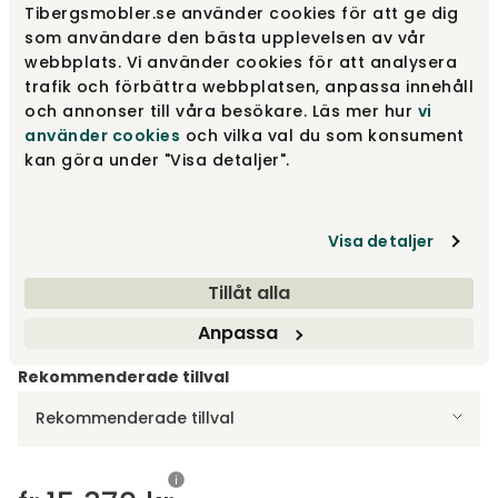
Tibergsmobler.se använder cookies för att ge dig
som användare den bästa upplevelsen av vår
Colpus | Svarta ben
fr.
12 990 kr
webbplats. Vi använder cookies för att analysera
fr.
16 345 kr
trafik och förbättra webbplatsen, anpassa innehåll
och annonser till våra besökare. Läs mer hur
vi
använder cookies
och vilka val du som konsument
Colpus | Ljusa ben
fr.
12 990 kr
kan göra under "Visa detaljer".
fr.
16 345 kr
Visa fler +4
Visa detaljer
Designa själv
Tillåt alla
Gör dina val
Anpassa
Rekommenderade tillval
Rekommenderade tillval