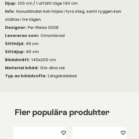
Djup
:
100 cm / I utfällt läge 140 cm
stommen synas. Ramöverdrag till ryggen ingår alltid.
Info
:
Huvudändan kan höjas i fyra steg, samt ryggen kan
ställas i tre lägen.
Designer
:
Per Weiss 2008
Levereras som
:
Omonterad
Sitthöjd
:
45 cm
Sittdjup
:
60 cm
Bäddmått
:
140x200 cm
Material bädd
:
Gör dina val
Typ av bäddsoffa
:
Längsbäddad
Fler populära produkter