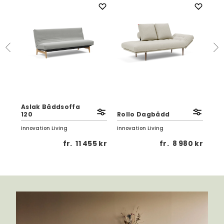
Cir
Aslak Bäddsoffa
kud
n
120
Rollo Dagbädd
Al
Innovation Living
Innovation Living
Inno
5 kr
fr.
11 455 kr
fr.
8 980 kr