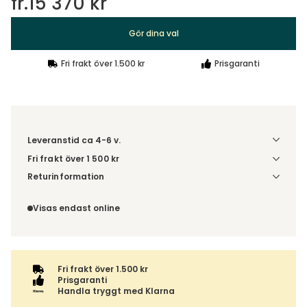
fr.
15 370 kr
Gör dina val
Fri frakt över 1.500 kr
Prisgaranti
Leveranstid ca 4-6 v.
Fri frakt över 1 500 kr
Välj utförande via 'Gör dina val' för fraktinformation på din
Returinformation
kombination.
Du beställer produkten efter dina val och omfattas därför
inte av ångerrätten.
Visas endast online
Fri frakt över 1.500 kr
Prisgaranti
Handla tryggt med Klarna