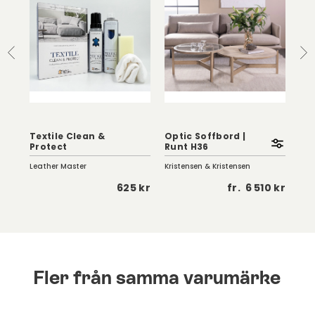
Textile Clean &
Optic Soffbord |
Eag
Protect
Runt H36
Vi
Leather Master
Kristensen & Kristensen
Birg
5 kr
625 kr
fr.
6 510 kr
Fler från samma varumärke