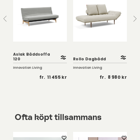
Cir
Aslak Bäddsoffa
kud
120
Rollo Dagbädd
Al
Innovation Living
Innovation Living
Inno
 kr
fr.
11 455 kr
fr.
8 980 kr
Ofta köpt tillsammans