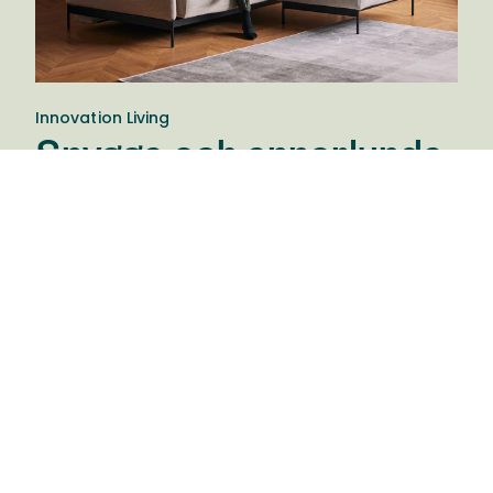
Innovation Living
Snygga och annorlunda
bäddsoffor
Innovation Living är ett danskt företag
specialiserade på att göra snygga och annorlunda
bäddsoffor med en liten twist. De vill erbjuda
möbler som gör en skillnad i det vardagliga livet.
Bra design som kombinerar stil, komfort och
funktionalitet. "Innovation is not just a name, but
what we do".
Give back to Nature
För att bidra till balansen i det globala ekosystemet