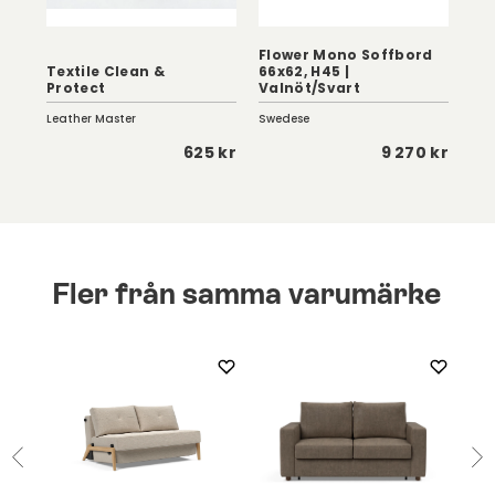
Flower Mono Soffbord
Textile Clean &
66x62, H45 |
Eag
Protect
Valnöt/Svart
Vi
Leather Master
Swedese
Birg
 kr
625 kr
9 270 kr
Fler från samma varumärke