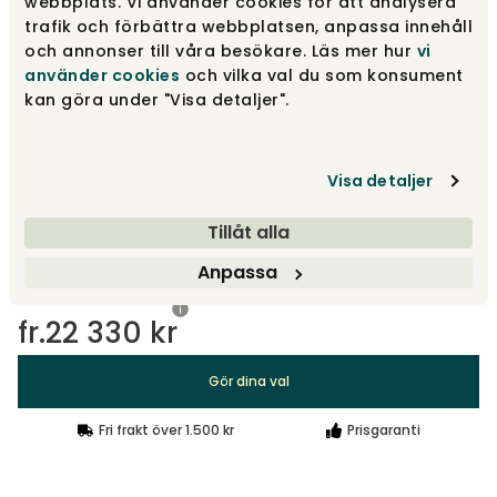
webbplats. Vi använder cookies för att analysera
281 Avella Pine Green
14 990 kr
trafik och förbättra webbplatsen, anpassa innehåll
19 950 kr
och annonser till våra besökare. Läs mer hur
vi
använder cookies
och vilka val du som konsument
kan göra under "Visa detaljer".
300 Weda Sand
14 990 kr
19 950 kr
Visa detaljer
Designa själv
Tillåt alla
Gör dina val
Anpassa
fr.
22 330 kr
Gör dina val
Fri frakt över 1.500 kr
Prisgaranti