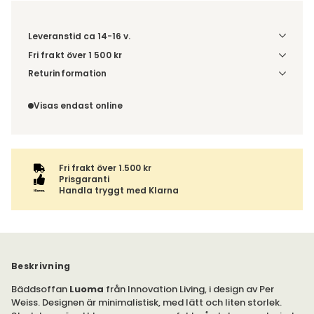
Leveranstid ca 14-16 v.
Fri frakt över 1 500 kr
Välj utförande via 'Gör dina val' för fraktinformation på din
Returinformation
kombination.
Du beställer produkten efter dina val och omfattas därför
inte av ångerrätten.
Visas endast online
Fri frakt över 1.500 kr
Prisgaranti
Handla tryggt med Klarna
Beskrivning
Bäddsoffan
Luoma
från Innovation Living, i design av Per
Weiss. Designen är minimalistisk, med lätt och liten storlek.