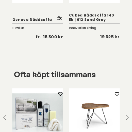
Cubed Bäddsoffa 140
Genova Bäddsoffa
Ek | 612 Sand Grey
Sm
Hovden
Innovation Living
Hov
0 kr
fr.
16 800 kr
19 625 kr
Ofta köpt tillsammans