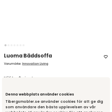
Luoma Bäddsoffa
Varumärke
:
Innovation Living
Välj tyg
Övriga tyger
Övriga tyger
fr.
22 330 kr
Denna webbplats använder cookies
Tibergsmobler.se använder cookies för att ge dig
som användare den bästa upplevelsen av vår