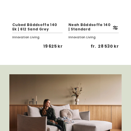
Pyx
e
Cubed Bäddsoffa 140
Neah Bäddsoffa 140
167
Ek | 612 Sand Grey
| Standard
Da
Innovation Living
Innovation Living
Inno
 kr
19 625 kr
fr.
28 530 kr