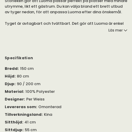
Storleken gör att Luoma passar perfekt på platser med mindre
utrymme, likt ett gästrum. Du kan välja bland ett brett utbud
av tyger nedan, för att anpassa Luoma efter dina önskemål.
Tyget är avtagbart och tvättbart. Det gör att Luoma är enkel
att sköta om. Innovation Living erbjuder två tyger som
Läs mer
standard: 300 Weda Sand och 281 Avella Pine Green. Det finns
utöver dessa flera tyger att välja bland. Övriga tyger har i
regel längre leveranstid.
Det är enkelt att fälla ut Luoma, genom att dra i handtaget
Specifikation
som sitter i sitsen. Luoma blir en sovplats med mått 140x200
centimeter, med plats för upp till två personer.
Bredd
:
150 cm
Höjd
:
80 cm
Djup
:
90 / 200 cm
Material
:
100% Polyester
Designer
:
Per Weiss
Levereras som
:
Omonterad
Tillverkningsland
:
Kina
Sitthöjd
:
41 cm
Sittdjup
:
55 cm