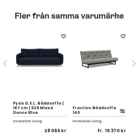
Fler från samma varumärke
Pyxis D.E.L. Bäddsoffa |
167 cm | 528 Mixed
Fraction Bäddsoffa
As
n
Dance Blue
140
12
Innovation Living
Innovation Living
Inno
 kr
28 065 kr
fr.
15 370 kr