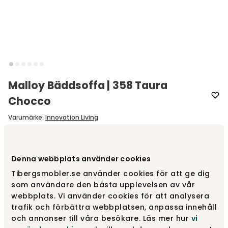
Malloy Bäddsoffa | 358 Taura
Chocco
Varumärke
:
Innovation Living
Välj tyg
358 Taura Chocco
Denna webbplats använder cookies
Tibergsmobler.se använder cookies för att ge dig
358 Taura Chocco
28 225 kr
som användare den bästa upplevelsen av vår
webbplats. Vi använder cookies för att analysera
trafik och förbättra webbplatsen, anpassa innehåll
och annonser till våra besökare. Läs mer hur
vi
579 Kenya Gravel
28 225 kr