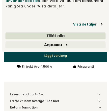
använder cookies
och vilka val du som konsument
kan göra under "Visa detaljer".
Övriga tyger
fr.
31 935 kr
Visa detaljer
Tillåt alla
28 225 kr
Anpassa
Lägg i varukorg
Fri frakt över 1.500 kr
Prisgaranti
Leveranstid ca 4-6 v.
Fri frakt inom Sverige - läs mer
Denna vara skickas till din port/tomtgräns. Innan leverans
Returinformation