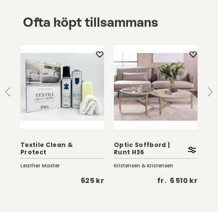
Ofta köpt tillsammans
Textile Clean &
Optic Soffbord |
Eag
Protect
Runt H36
Vi
Leather Master
Kristensen & Kristensen
Birg
 kr
625 kr
fr.
6 510 kr