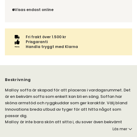
blir du aviserad om vilken tidpunkt leveransen beräknas.
Du beställer produkten efter dina val och omfattas därför
Beställs varan ihop med andra produkter skickas hela
inte av ångerrätten.
Visas endast online
ordern tillsammans.
Fri frakt över 1.500 kr
Prisgaranti
Handla tryggt med Klarna
Beskrivning
Malloy soffa är skapad för att placeras i vardagsrummet. Det
är en bekväm soffa som enkelt kan bli en säng. Soffan har
sköna armstöd och ryggkuddar som ger karaktär. Välj bland
Innovations breda utbud av tyger för att hitta något som
passar dig.
Malloy är inte bara skön att sitta i, du sover även bekvämt
eftersom den har en Pocket Spring Dual madrass. För extra
Läs mer
komfort kan du köpa till en bäddmadrass som exempelvis