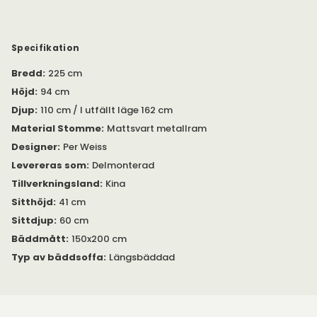
Innovations egna - Inno Topper. Hittas under egen produkt.
Bäddsoffan har ett nackstöd som gömmer sig bakom
ryggkuddarna som är både en vacker detalj och som ökar
Specifikation
komforten.
Bredd
:
225 cm
Integrerat i soffan gömmer sig en förvaringslåda för
Höjd
:
94 cm
sängkläder, lakan eller liknande.
Djup
:
110 cm / I utfällt läge 162 cm
Material Stomme
:
Mattsvart metallram
Designer
:
Per Weiss
Levereras som
:
Delmonterad
Tillverkningsland
:
Kina
Sitthöjd
:
41 cm
Sittdjup
:
60 cm
Bäddmått
:
150x200 cm
Typ av bäddsoffa
:
Längsbäddad