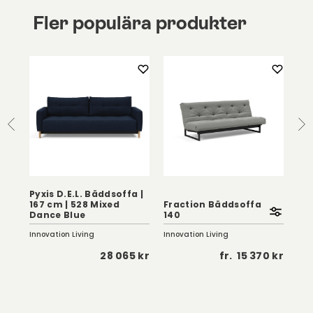
Fler populära produkter
Pyxis D.E.L. Bäddsoffa |
167 cm | 528 Mixed
Fraction Bäddsoffa
Dance Blue
140
Ge
Innovation Living
Innovation Living
Hov
 kr
28 065 kr
fr.
15 370 kr