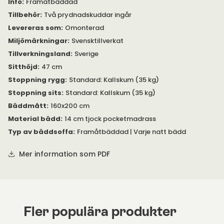
Info
:
Framåtbäddad
Tillbehör
:
Två prydnadskuddar ingår
Levereras som
:
Omonterad
Miljömärkningar
:
Svensktillverkat
Tillverkningsland
:
Sverige
Sitthöjd
:
47 cm
Stoppning rygg
:
Standard: Kallskum (35 kg)
Stoppning sits
:
Standard: Kallskum (35 kg)
Bäddmått
:
160x200 cm
Material bädd
:
14 cm tjock pocketmadrass
Typ av bäddsoffa
:
Framåtbäddad | Varje natt bädd
Mer information som PDF
Fler populära produkter