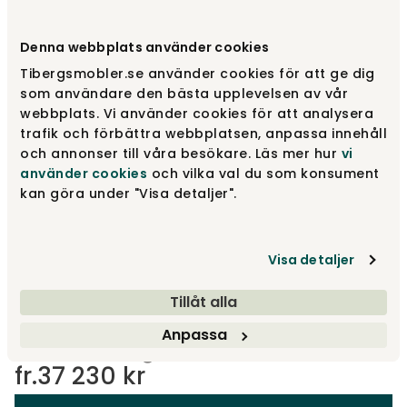
3-sits | 160 cm
fr.
37 230 kr
Denna webbplats använder cookies
Tibergsmobler.se använder cookies för att ge dig
som användare den bästa upplevelsen av vår
2,5-sits | 140 cm
fr.
33 640 kr
webbplats. Vi använder cookies för att analysera
trafik och förbättra webbplatsen, anpassa innehåll
och annonser till våra besökare. Läs mer hur
vi
använder cookies
och vilka val du som konsument
Designa själv
kan göra under "Visa detaljer".
Gör dina val
Visa detaljer
Rekommenderade tillval
Tillåt alla
Rekommenderade tillval
Anpassa
fr.
37 230 kr