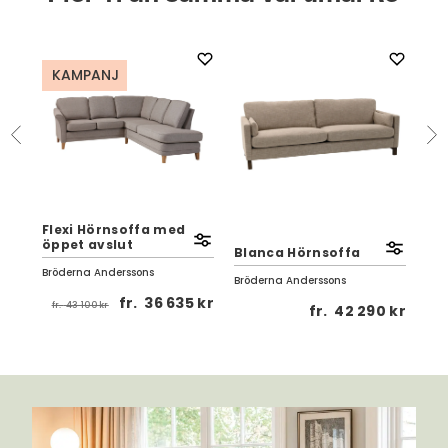
KAMPANJ
Flexi Hörnsoffa med
Val
öppet avslut
Blanca Hörnsoffa
sit
Bröderna Anderssons
Bröderna Anderssons
Brö
fr.
36 635 kr
fr.
43 100 kr
 kr
fr.
42 290 kr