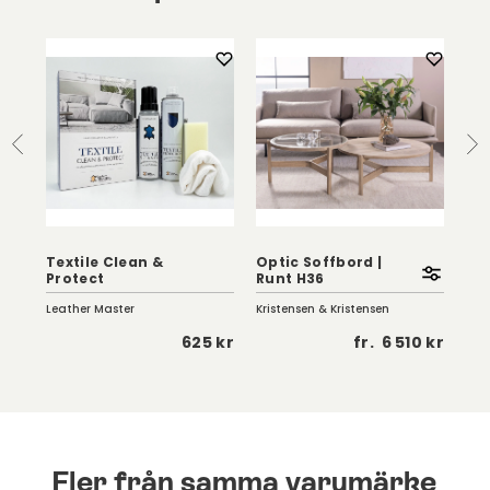
Textile Clean &
Optic Soffbord |
Eag
Protect
Runt H36
Vi
Leather Master
Kristensen & Kristensen
Birg
 kr
625 kr
fr.
6 510 kr
Fler från samma varumärke