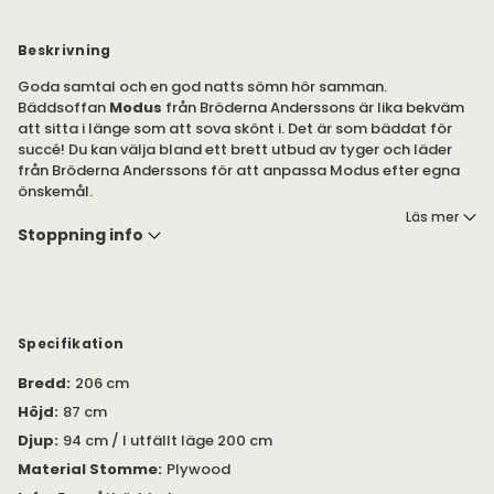
Beskrivning
Goda samtal och en god natts sömn hör samman.
Bäddsoffan
Modus
från Bröderna Anderssons är lika bekväm
att sitta i länge som att sova skönt i. Det är som bäddat för
succé! Du kan välja bland ett brett utbud av tyger och läder
från Bröderna Anderssons för att anpassa Modus efter egna
önskemål.
Läs mer
Bäddsoffan Modus från Bröderna Anderssons finns i 140
Stoppning info
centimeter och 160 centimeter.
Bäddsoffan har en 14 centimeter tjock pocketmadrass, som
skapar ett skönt underlag att sova på. Två prydnadskuddar
ingår.
Specifikation
Funktionen ”Mover” finns som tillval mot en mindre kostnad,
Bredd
:
206 cm
som med ett enkelt handgrepp gör att bäddsoffan blir rullbar.
Höjd
:
87 cm
Då är den smidig att flytta vid städning!
Djup
:
94 cm / I utfällt läge 200 cm
Material Stomme
:
Plywood