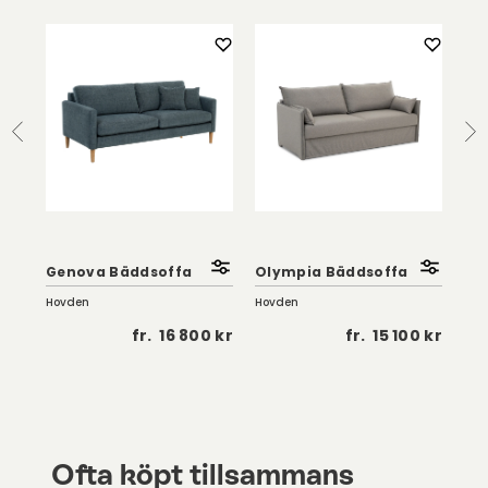
my
Genova Bäddsoffa
Olympia Bäddsoffa
Bä
Hovden
Hovden
Hov
 kr
fr.
16 800 kr
fr.
15 100 kr
Ofta köpt tillsammans