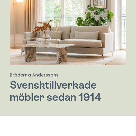
Bröderna Anderssons
Svensktillverkade
möbler sedan 1914
Bröderna Anderssons har med omsorgsfullt
hantverk tillverkat möbler av kvalitet i över 100 år.
Deras möbler kännetecknas av småländskt