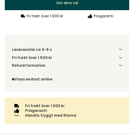
Gör dina val
Fri frakt över 1.500 kr
Prisgaranti
Leveranstid ca 4-6 v.
Fri frakt över 1 500 kr
Välj utförande via 'Gör dina val' för fraktinformation på din
Returinformation
kombination.
Du beställer produkten efter dina val och omfattas därför
inte av ångerrätten.
Visas endast online
Fri frakt över 1.500 kr
Prisgaranti
Handla tryggt med Klarna