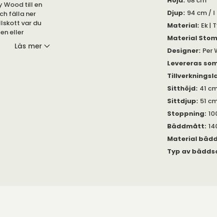
Höjd
:
68 cm
ly Wood till en
Djup
:
94 cm / I
ch fälla ner
llskott var du
Material
:
Ek | 
en eller
Material Sto
v tyger, för
Läs mer
Designer
:
Per 
Levereras so
äddsoffan är
Tillverkningsl
pocketfjäder.
ood, när den är
Sitthöjd
:
41 c
fälla ut den.
Sittdjup
:
51 c
Stoppning
:
10
 Praktiskt för
Bäddmått
:
14
Material bäd
Typ av bädds