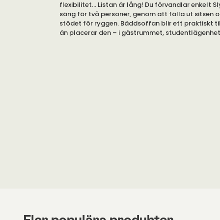
flexibilitet... Listan är lång! Du förvandlar enkelt S
säng för två personer, genom att fälla ut sitsen o
stödet för ryggen. Bäddsoffan blir ett praktiskt ti
än placerar den – i gästrummet, studentlägenhet
sommarhuset. Du kan välja bland ett brett utbud a
att designa Sly Wood efter dina önskemål.
Sly Wood är bekväm att sova på under natten. B
utrustad med en 12 centimeter tjock madrass, av 
Det finns plats för två personer att sova på Sly W
utfälld. En person kan sova på Sly Wood, utan att 
Bäddsoffan är utrustad med en låda för förvaring.
förvaring av sängkläder!
Fler populära produkter