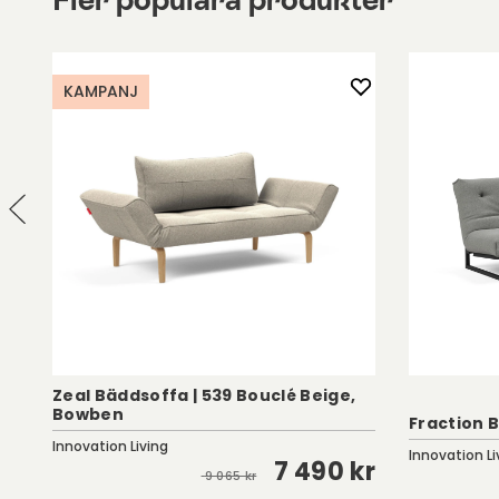
KAMPANJ
Zeal Bäddsoffa | 539 Bouclé Beige,
Bowben
Fraction 
Innovation Living
Innovation Li
7 490 kr
kr
9 065 kr