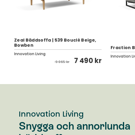
Zeal Bäddsoffa | 539 Bouclé Beige,
Bowben
Fraction 
Innovation Living
Innovation Li
7 490 kr
kr
9 065 kr
Innovation Living
Snygga och annorlunda