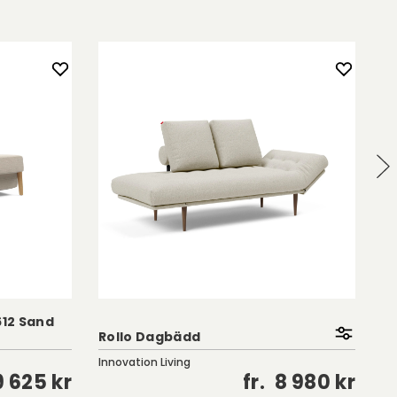
612 Sand
Ci
Rollo Dagbädd
E
Innovation Living
In
9 625 kr
fr.
8 980 kr