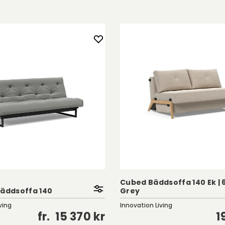
Cubed Bäddsoffa 140 Ek | 
Bäddsoffa 140
Grey
ving
Innovation Living
fr.
15 370 kr
1