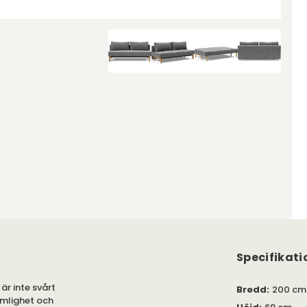
Specifikati
 är inte svårt
Bredd
:
200 cm
ämlighet och