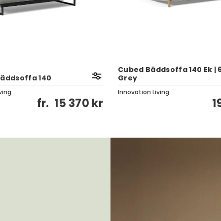
Cubed Bäddsoffa 140 Ek | 
Bäddsoffa 140
Grey
ving
Innovation Living
fr.
15 370 kr
1