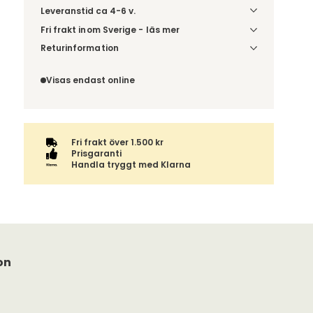
Leveranstid ca 4-6 v.
Fri frakt inom Sverige - läs mer
Denna vara skickas till din port/tomtgräns. Innan
Returinformation
leverans blir du aviserad om vilken tidpunkt
Du beställer produkten efter dina val och
leveransen beräknas. Beställs varan ihop med
omfattas därför inte av ångerrätten.
Visas endast online
andra produkter skickas hela ordern tillsammans.
Fri frakt över 1.500 kr
Prisgaranti
Handla tryggt med Klarna
on