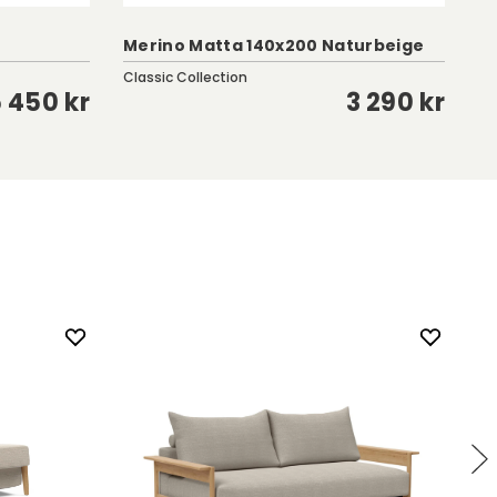
Merino Matta 140x200 Naturbeige
Ru
Classic Collection
Cl
 450 kr
3 290 kr