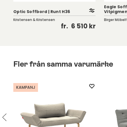
Eagle Soff
Optic Soffbord | Runt H36
Vitpigmen
Kristensen & Kristensen
Birger Möbelf
kr
fr.
6 510 kr
Fler från samma varumärke
KAMPANJ