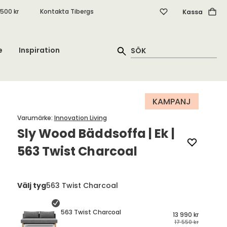
.500 kr
Kontakta Tibergs
Kassa
e
Inspiration
KAMPANJ
Varumärke
:
Innovation Living
Sly Wood Bäddsoffa | Ek |
563 Twist Charcoal
Välj tyg
563 Twist Charcoal
563 Twist Charcoal
13 990 kr
17 550 kr