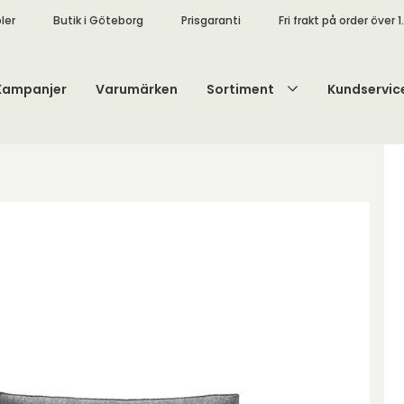
ler
Butik i Göteborg
Prisgaranti
Fri frakt på order över 1
Kampanjer
Varumärken
Sortiment
Kundservic