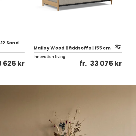
612 Sand
Re
Malloy Wood Bäddsoffa | 155 cm
Ö
Innovation Living
In
9 625 kr
fr.
33 075 kr