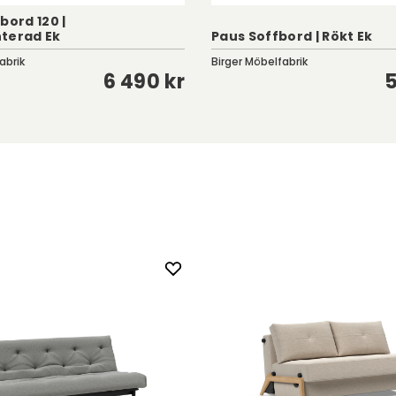
bord 120 |
terad Ek
Paus Soffbord | Rökt Ek
abrik
Birger Möbelfabrik
6 490 kr
5