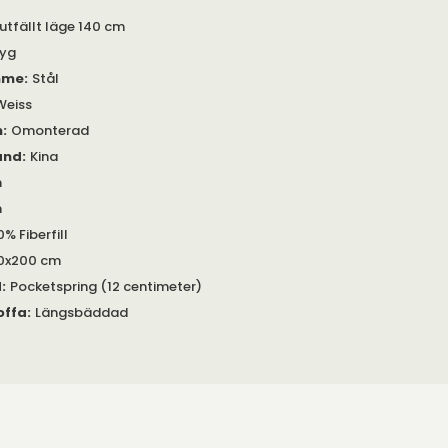
 utfällt läge 140 cm
Tyg
mme
:
Stål
Weiss
m
:
Omonterad
and
:
Kina
m
m
0% Fiberfill
0x200 cm
d
:
Pocketspring (12 centimeter)
offa
:
Längsbäddad