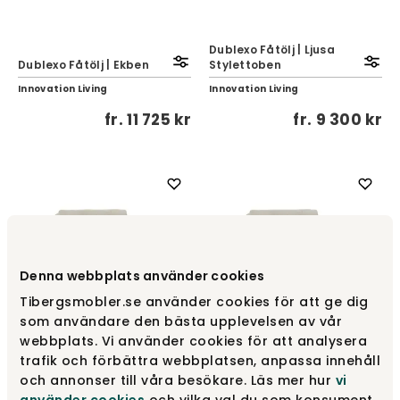
Dublexo Fåtölj | Ljusa
Dublexo Fåtölj | Ekben
Stylettoben
Innovation Living
Innovation Living
fr.
11 725 kr
fr.
9 300 kr
Denna webbplats använder cookies
Tibergsmobler.se använder cookies för att ge dig
som användare den bästa upplevelsen av vår
webbplats. Vi använder cookies för att analysera
trafik och förbättra webbplatsen, anpassa innehåll
Dublexo Fåtölj | Mörka
Dublexo Fåtölj | Svarta
och annonser till våra besökare. Läs mer hur
vi
Stylettoben
Stylettoben