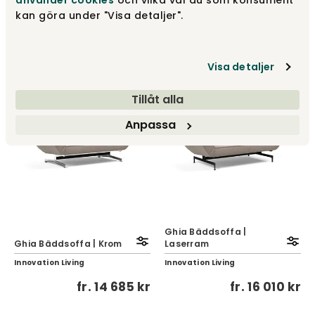
använder cookies
och vilka val du som konsument
Innovation Living
Innovation Living
kan göra under "Visa detaljer".
fr.
9 300 kr
fr.
9 300 kr
Visa detaljer
Tillåt alla
Anpassa
Ghia Bäddsoffa |
Ghia Bäddsoffa | Krom
Laserram
Innovation Living
Innovation Living
fr.
14 685 kr
fr.
16 010 kr