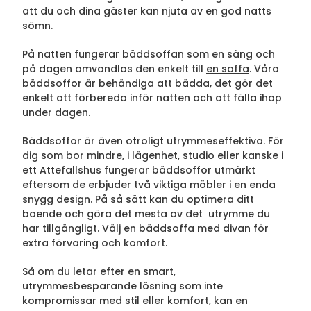
att du och dina gäster kan njuta av en god natts
sömn.
På natten fungerar bäddsoffan som en säng och
på dagen omvandlas den enkelt till
en soffa
. Våra
bäddsoffor är behändiga att bädda, det gör det
enkelt att förbereda inför natten och att fälla ihop
under dagen.
Bäddsoffor är även otroligt utrymmeseffektiva. För
dig som bor mindre, i lägenhet, studio eller kanske i
ett Attefallshus fungerar bäddsoffor utmärkt
eftersom de erbjuder två viktiga möbler i en enda
snygg design. På så sätt kan du optimera ditt
boende och göra det mesta av det utrymme du
har tillgängligt. Välj en bäddsoffa med divan för
extra förvaring och komfort.
Så om du letar efter en smart,
utrymmesbesparande lösning som inte
kompromissar med stil eller komfort, kan en