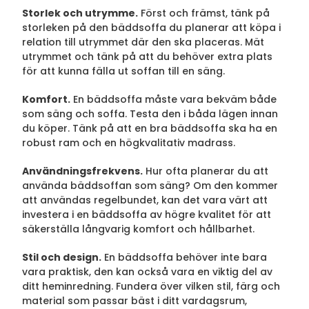
Storlek och utrymme.
Först och främst, tänk på
storleken på den bäddsoffa du planerar att köpa i
relation till utrymmet där den ska placeras. Mät
utrymmet och tänk på att du behöver extra plats
för att kunna fälla ut soffan till en säng.
Komfort.
En bäddsoffa måste vara bekväm både
som säng och soffa. Testa den i båda lägen innan
du köper. Tänk på att en bra bäddsoffa ska ha en
robust ram och en högkvalitativ madrass.
Användningsfrekvens.
Hur ofta planerar du att
använda bäddsoffan som säng? Om den kommer
att användas regelbundet, kan det vara värt att
investera i en bäddsoffa av högre kvalitet för att
säkerställa långvarig komfort och hållbarhet.
Stil och design.
En bäddsoffa behöver inte bara
vara praktisk, den kan också vara en viktig del av
ditt heminredning. Fundera över vilken stil, färg och
material som passar bäst i ditt vardagsrum,