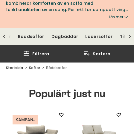
kombinerar komforten av en soffa med
funktionaliteten av en säng. Perfekt för compact living,
gästrummet eller varför inte som extra sovplats i
Läs mer
attefallshuset?
offor
Bäddsoffor
Dagbäddar
Lädersoffor
Tillbe
Filtrera
Sortera
Startsida
Soffor
Bäddsoffor
Populärt just nu
KAMPANJ