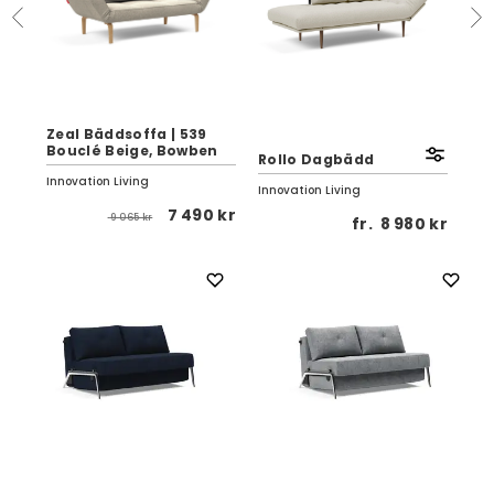
Zeal Bäddsoffa | 539
my
Bouclé Beige, Bowben
Rollo Dagbädd
Bä
Innovation Living
Innovation Living
Hov
 kr
7 490 kr
9 065 kr
fr.
8 980 kr