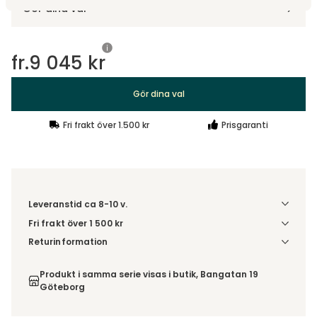
Gör dina val
fr.
9 045 kr
Gör dina val
Fri frakt över 1.500 kr
Prisgaranti
Leveranstid ca 8-10 v.
Fri frakt över 1 500 kr
Välj utförande via 'Gör dina val' för fraktinformation på din
Returinformation
kombination.
Du beställer produkten efter dina val och omfattas därför
inte av ångerrätten.
Produkt i samma serie visas i butik, Bangatan 19
Göteborg