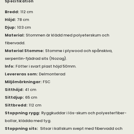
skogsbruk i Europa.
Specifikation
Bredd
:
112 cm
De olika soffdelarna hålls ihop av s.k.
krokodilbeslag/alligatorbeslag får att hindra dem från att
Höjd
:
78 cm
åka isär. De går det lätt att koppla ihop och lätt att koppla
Djup
:
103 cm
isär soffdelarna vid behov.
Material
:
Stommen är klädd med polyeterskum och
Duncan finns även lagerfård (snabbare leverans) i ett urval av
fibervadd.
moduler i tyg
Robin Ljusgrå under egen produkt här>>
Material Stomme
:
Stomme i plywood och spånskiva,
serpentin-fjädrad sits (Nozag).
Info
:
Fötter i svart plast höjd 50mm.
Levereras som
:
Delmonterad
Miljömärkningar
:
FSC
Sitthöjd
:
41 cm
Sittdjup
:
65 cm
Sittbredd
:
112 cm
Stoppning rygg
:
Ryggkuddar i lös-skum och polyesterfiber-
bollar, klädda med tyg.
Stoppning sits
:
Sitsar i kallskum svept med fibervadd och