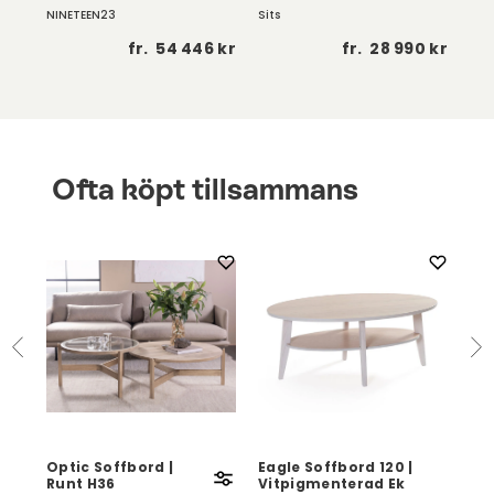
NINETEEN23
Sits
Vil
a >
fr.
54 446 kr
fr.
28 990 kr
Ofta köpt tillsammans
n
Optic Soffbord |
Eagle Soffbord 120 |
Pau
Runt H36
Vitpigmenterad Ek
Ek