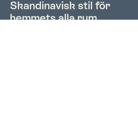
Skandinavisk stil för
hemmets alla rum
Rowico Home har ett brett sortiment av trämöbler
som med sina olika serier och stilar tilltalar de allra
flesta, om man så gillar moderna eller klassiska
möbler. Välgjorda, vackra och praktiska är attribut
som kännetecknar möbler från Rowico Home. Och
de är dessutom mycket prisvärda.
Välkommen till oss