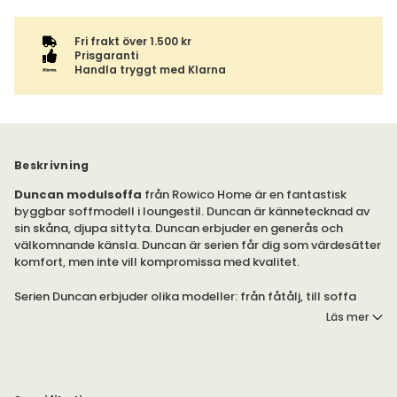
Fri frakt över 1.500 kr
Prisgaranti
Handla tryggt med Klarna
Beskrivning
Duncan modulsoffa
från Rowico Home är en fantastisk
byggbar soffmodell i loungestil. Duncan är kännetecknad av
sin skåna, djupa sittyta. Duncan erbjuder en generås och
välkomnande känsla. Duncan är serien får dig som värdesätter
komfort, men inte vill kompromissa med kvalitet.
Serien Duncan erbjuder olika modeller: från fåtålj, till soffa
med schäslong. Designa din egen Duncan loungesoffa med
Läs mer
moduler och klädsel vid Går dina val nedan.
Serien Duncan tillverkas av Rowico Home. Serien är FSC-
certifierad, vilket innebär att allt trä kommer från ansvarsfullt