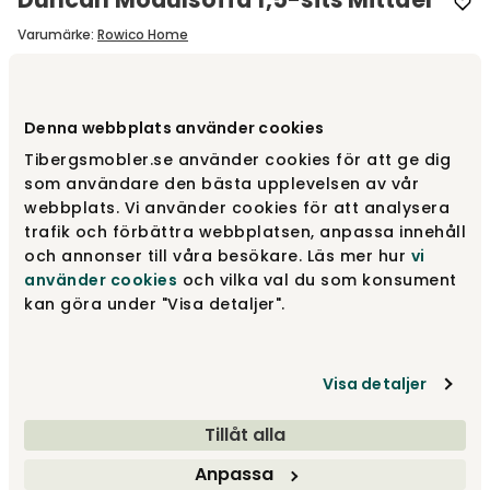
Varumärke
:
Rowico Home
Välj modul
1,5-Sits | Mittdel
Denna webbplats använder cookies
Tibergsmobler.se använder cookies för att ge dig
1,5-Sits | Mittdel
fr.
9 045 kr
som användare den bästa upplevelsen av vår
webbplats. Vi använder cookies för att analysera
trafik och förbättra webbplatsen, anpassa innehåll
och annonser till våra besökare. Läs mer hur
vi
Fotpall
fr.
8 310 kr
använder cookies
och vilka val du som konsument
kan göra under "Visa detaljer".
1-Sits | Hörn
fr.
10 115 kr
Visa detaljer
Visa fler +4
Tillåt alla
Designa själv
Anpassa