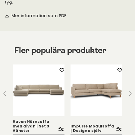
tyg.
Mer information som PDF
Fler populära produkter
Haven Hörnsoffa
med divan | Set 3
Impulse Modulsoffa
Vänster
| Designa själv
La