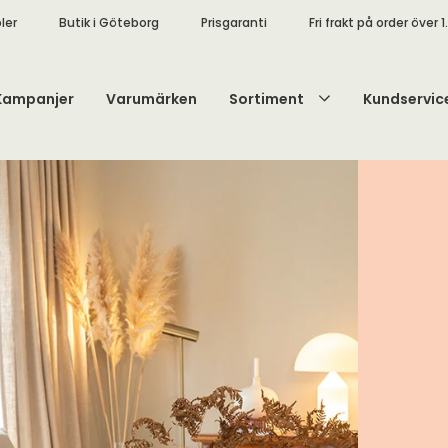
ler
Butik i Göteborg
Prisgaranti
Fri frakt på order över 1
Kampanjer
Varumärken
Sortiment
Kundservic