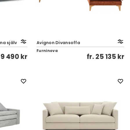
gna själv
Avignon Divansoffa
Furninova
29 490 kr
fr.
25 135 kr