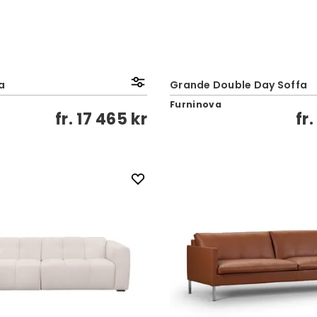
a
Grande Double Day Soffa
Furninova
fr.
17 465 kr
fr