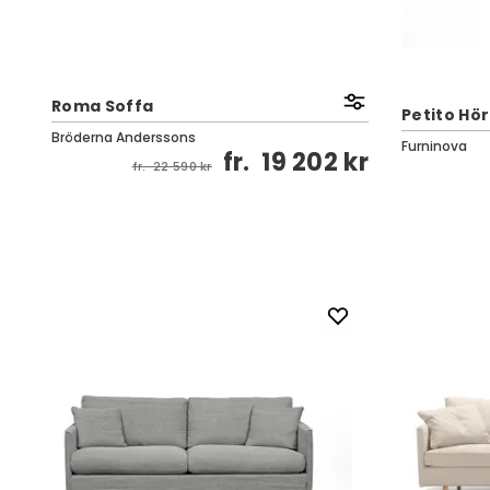
Roma Soffa
Petito Hör
Bröderna Anderssons
Furninova
fr.
19 202 kr
kr
fr.
22 590 kr