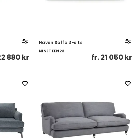
Haven Soffa 3-sits
NINETEEN23
22 880 kr
fr.
21 050 kr