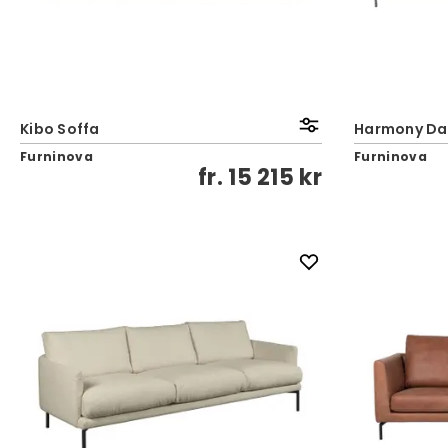
Kibo Soffa
Harmony Da
Furninova
Furninova
fr.
15 215 kr