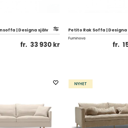
nsoffa | Designa själv
Petito Rak Soffa | Designa 
Furninova
fr.
33 930 kr
fr.
1
NYHET