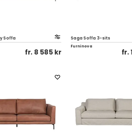
y Soffa
Saga Soffa 3-sits
Furninova
fr.
8 585 kr
fr.