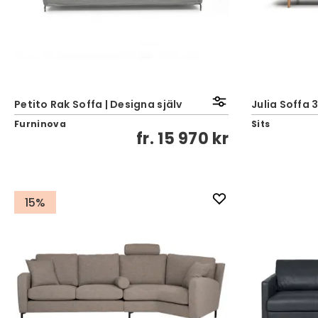
Petito Rak Soffa | Designa själv
Julia Soffa 
Furninova
Sits
fr.
15 970 kr
15%