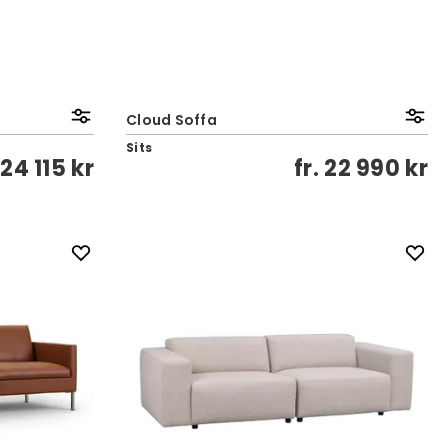
Cloud Soffa
Sits
.
24 115 kr
fr.
22 990 kr