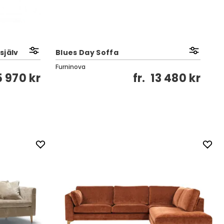
själv
Blues Day Soffa
Di
Furninova
BO
5 970 kr
fr.
13 480 kr