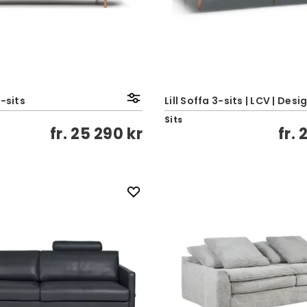
3-sits
Lill Soffa 3-sits | LCV | Desi
Sits
fr.
25 290 kr
fr.