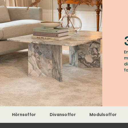
E
m
d
f
T
Hörnsoffor
Divansoffor
Modulsoffor