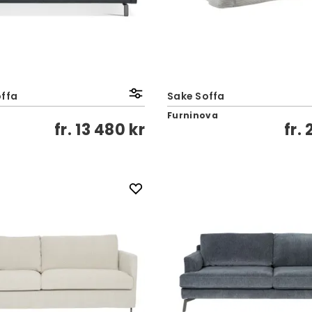
offa
Sake Soffa
Furninova
fr.
13 480 kr
fr.