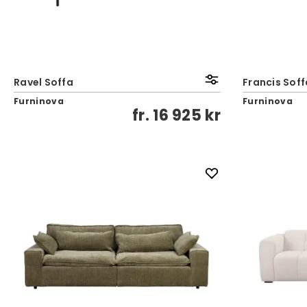
Ravel Soffa
Francis Soff
Furninova
Furninova
fr.
16 925 kr