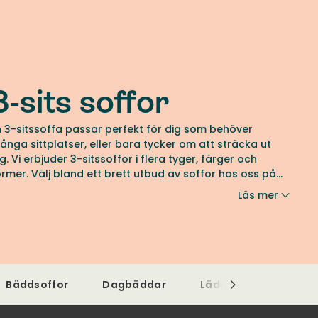
3-sits soffor
n 3-sitssoffa passar perfekt för dig som behöver
ånga sittplatser, eller bara tycker om att sträcka ut
ig. Vi erbjuder 3-sitssoffor i flera tyger, färger och
ormer. Välj bland ett brett utbud av soffor hos oss på
ibergs Möbler.
Läs mer
Bäddsoffor
Dagbäddar
Lädersoffor
Til