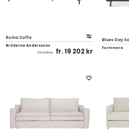
Roma Soffa
Blues Day S
Bröderna Anderssons
Furninova
fr.
19 202 kr
22 590 kr