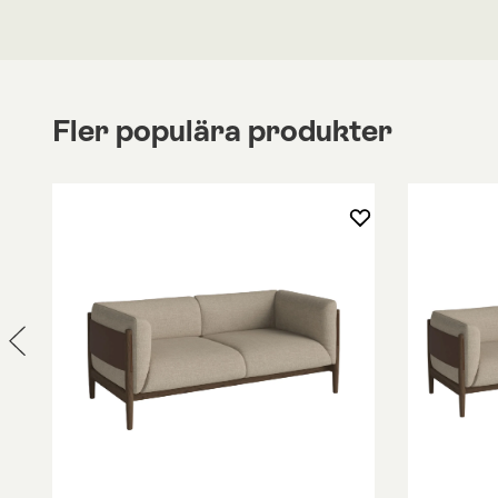
materialvalen gör Andrew soffa till en behaglig 
om länge.
Benen tillverkas i betsad massiv bok där vardera 
hjul i mässing eller krom. Skyddskopp i samma u
benen samt 2 st prydnadskuddar ingår. Klädseln ä
Fler populära produkter
avtagbart tyg för sitt- och ryggplymåer. Se re
skötselråd för valt tyg.
I samma serie finns även
Andrew fåtölj
och
Andre