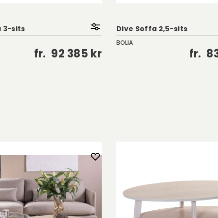
 3-sits
Dive Soffa 2,5-sits
BOLIA
fr.
92 385 kr
fr.
83