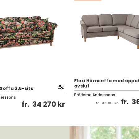
Flexi Hörnsoffa med öppe
avslut
Soffa 3,5-sits
Bröderna Anderssons
derssons
fr.
3
fr.
34 270 kr
fr.
43 100 kr