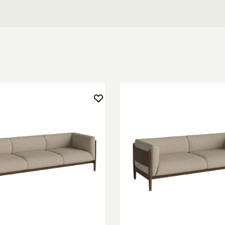
möbel att tycka
framben har ett
tförande som
r fast,
kommenderade
w pall
.