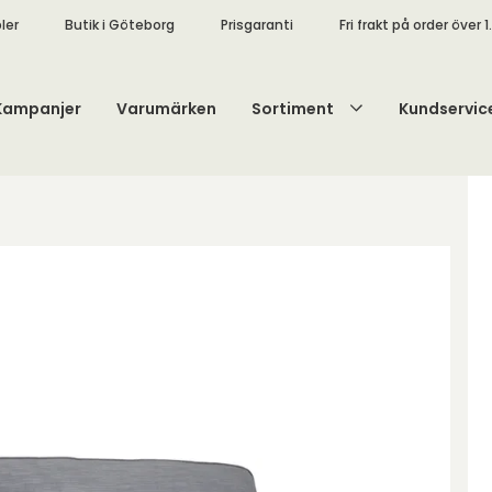
ler
Butik i Göteborg
Prisgaranti
Fri frakt på order över 1
Kampanjer
Varumärken
Sortiment
Kundservic