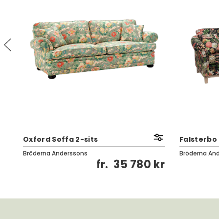
Oxford Soffa 2-sits
Falsterbo 
Bröderna Anderssons
Bröderna An
kr
fr.
35 780 kr