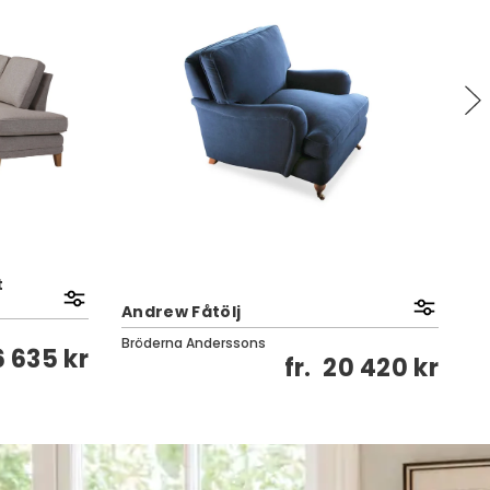
t
Andrew Fåtölj
Ti
Bröderna Anderssons
Br
6 635 kr
fr.
20 420 kr