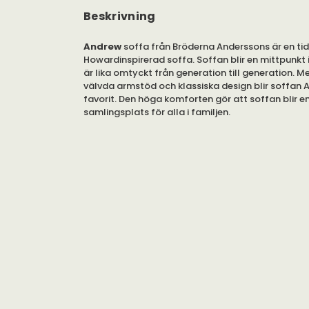
Beskrivning
Andrew
soffa från Bröderna Anderssons är en tid
Howardinspirerad soffa. Soffan blir en mittpunkt
är lika omtyckt från generation till generation. M
välvda armstöd och klassiska design blir soffan 
favorit. Den höga komforten gör att soffan blir en
samlingsplats för alla i familjen.
Soffan Andrew erbjuds som 2,5-sits och 3-sits soff
svängd.
Andrew soffa från Bröderna Anderssons kan med 
eleganta figur placeras i såväl den större salen 
vardagsrummet. Soffan har vändbara sitt- och 
vilket gör att den håller sin form. Andrew kan välj
eller 3-sits soffa i rakt eller svängt utförande. 3-
väljas med 2- eller 3 stycken plymåer.
Soffan är tillverkad av en massiv träram med urs
svensk skog. Stoppningen består av en kärna av k
sjöfågeldun och skuren latex. De noggrant utval