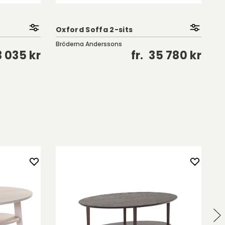
Oxford Soffa 2-sits
Fa
Bröderna Anderssons
Br
 035 kr
fr.
35 780 kr