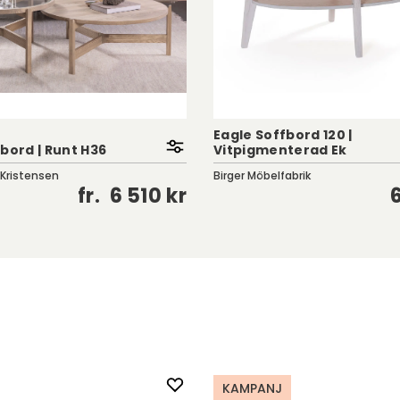
Eagle Soffbord 120 |
bord | Runt H36
Vitpigmenterad Ek
 Kristensen
Birger Möbelfabrik
fr.
6 510 kr
KAMPANJ