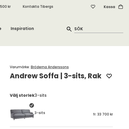
.500 kr
Kontakta Tibergs
Kassa
e
Inspiration
Varumärke
:
Bröderna Anderssons
Andrew Soffa | 3-sits, Rak
Välj storlek
3-sits
3-sits
fr.
33 700 kr