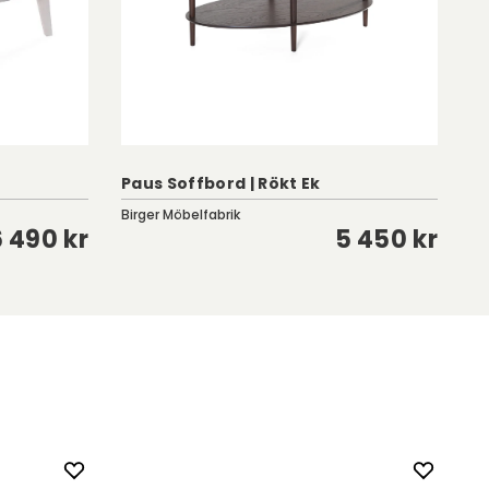
Paus Soffbord | Rökt Ek
M
Birger Möbelfabrik
Cl
6 490 kr
5 450 kr