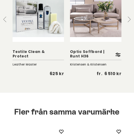
Textile Clean &
Optic Soffbord |
Eag
Protect
Runt H36
Vi
Leather Master
Kristensen & Kristensen
Birg
 kr
625 kr
fr.
6 510 kr
Fler från samma varumärke