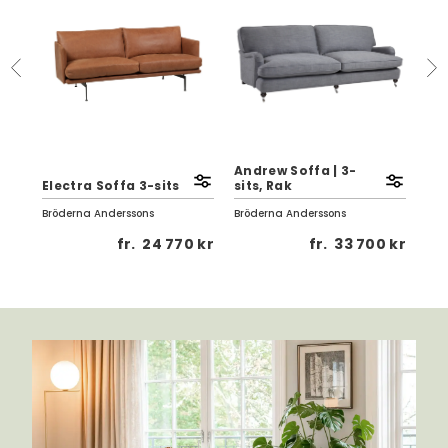
Andrew Soffa | 3-
Electra Soffa 3-sits
sits, Rak
Fen
Bröderna Anderssons
Bröderna Anderssons
Brö
 kr
fr.
24 770 kr
fr.
33 700 kr