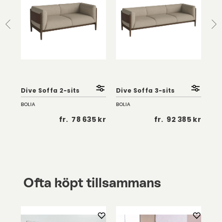
Dive Soffa 2-sits
Dive Soffa 3-sits
Div
BOLIA
BOLIA
BOL
 kr
fr.
78 635 kr
fr.
92 385 kr
Ofta köpt tillsammans