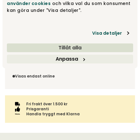
använder cookies
och vilka val du som konsument
kan göra under "Visa detaljer".
Fri frakt över 1.500 kr
Prisgaranti
Visa detaljer
Leveranstid ca 4-6 v.
Tillåt alla
Fri frakt över 1 500 kr
Anpassa
Välj utförande via 'Gör dina val' för fraktinformation på din
Returinformation
kombination.
Du beställer produkten efter dina val och omfattas därför
inte av ångerrätten.
Visas endast online
Fri frakt över 1.500 kr
Prisgaranti
Handla tryggt med Klarna