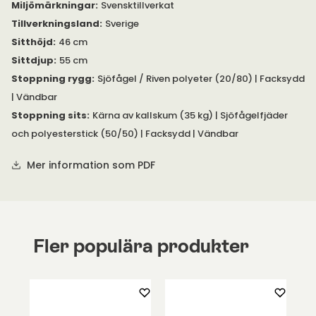
Miljömärkningar
:
Svensktillverkat
Tillverkningsland
:
Sverige
Sitthöjd
:
46 cm
Sittdjup
:
55 cm
Stoppning rygg
:
Sjöfågel / Riven polyeter (20/80) | Facksydd
| Vändbar
Stoppning sits
:
Kärna av kallskum (35 kg) | Sjöfågelfjäder
och polyesterstick (50/50) | Facksydd | Vändbar
Mer information som PDF
Fler populära produkter