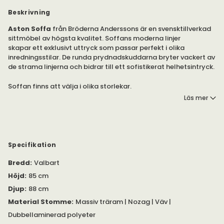
Beskrivning
Aston Soffa
från Bröderna Anderssons är en svensktillverkad
sittmöbel av högsta kvalitet. Soffans moderna linjer
skapar ett exklusivt uttryck som passar perfekt i olika
inredningsstilar. De runda prydnadskuddarna bryter vackert av
de strama linjerna och bidrar till ett sofistikerat helhetsintryck.
Soffan finns att välja i olika storlekar.
Läs mer
Aston är en soffa för dig som söker en sittmöbel som håller
över lång tid, både när det gäller kvalitet och design. Bröderna
Anderssons soffor tillverkas i Sverige av skickliga hantverkare.
Den bekväma stoppningen består av kallskumskärna med
Specifikation
topp av sjöfågeldun och polyesterstick. Alla plymåer är
Bredd
:
Valbart
vändbara vilket skapar ett jämnare slitage. Välj om du önskar
benställning i ek eller svartlackad metall.
Höjd
:
85 cm
Djup
:
88 cm
Till soffan ingår två pölar (15 centimeter i diameter, längd 45
centimeter). Komplettera din soffa med den tillhörande
Material Stomme
:
Massiv träram | Nozag | Väv |
fotpallen Aston.
Dubbellaminerad polyeter