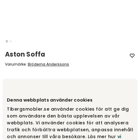
Aston Soffa
Varumärke
:
Bröderna Anderssons
Designa själv
Gör dina val
Denna webbplats använder cookies
Tibergsmobler.se använder cookies för att ge dig
som användare den bästa upplevelsen av vår
fr.
23 170 kr
webbplats. Vi använder cookies för att analysera
trafik och förbättra webbplatsen, anpassa innehåll
och annonser till våra besökare. Läs mer hur
vi
Gör dina val