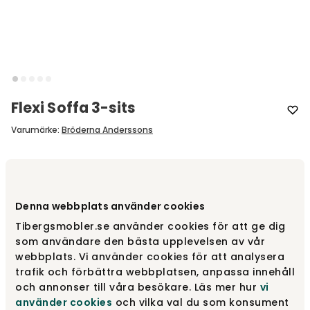
Flexi Soffa 3-sits
Varumärke
:
Bröderna Anderssons
Välj storlek
3-sits
3-sits
Denna webbplats använder cookies
fr.
21 573 kr
fr.
25 380 kr
Tibergsmobler.se använder cookies för att ge dig
som användare den bästa upplevelsen av vår
webbplats. Vi använder cookies för att analysera
2-sits
fr.
16 728 kr
trafik och förbättra webbplatsen, anpassa innehåll
fr.
19 680 kr
och annonser till våra besökare. Läs mer hur
vi
använder cookies
och vilka val du som konsument