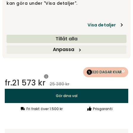
kan göra under "Visa detaljer".
Vinkelsoffa
fr.
31 841 kr
fr.
37 460 kr
Visa detaljer
Visa fler +1
Tillåt alla
Designa själv
Anpassa
Gör dina val
320 DAGAR KVAR
fr.
21 573 kr
25 380 kr
Gör dina val
Fri frakt över 1.500 kr
Prisgaranti