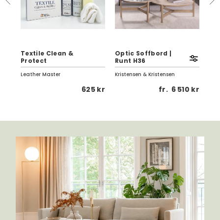
Textile Clean &
Optic Soffbord |
Eag
Protect
Runt H36
Vi
Leather Master
Kristensen & Kristensen
Birg
 kr
625 kr
fr.
6 510 kr