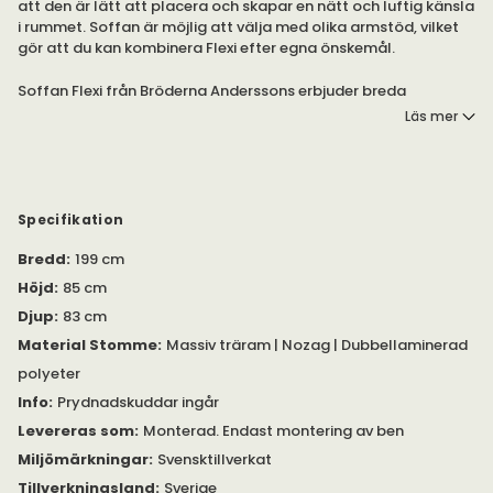
att den är lätt att placera och skapar en nätt och luftig känsla
i rummet. Soffan är möjlig att välja med olika armstöd, vilket
gör att du kan kombinera Flexi efter egna önskemål.
Soffan Flexi från Bröderna Anderssons erbjuder breda
valmöjligheter. Välj vilket av de fyra olika armstöden du
Läs mer
önskar och vilka ben som faller dig i smaken. Benen finns i
metall och trä i valfri ytbehandling.
Flexi finns i moduler och är möjlig att bygga efter egna
önskemål. Se bifogad PDF under Specifikation för mer
Specifikation
information.
Bredd
:
199 cm
Hittar du inte kombinationen du söker? Kontakta oss, så
Höjd
:
85 cm
hjälper vi dig vidare.
Djup
:
83 cm
Material Stomme
:
Massiv träram | Nozag | Dubbellaminerad
polyeter
Info
:
Prydnadskuddar ingår
Levereras som
:
Monterad. Endast montering av ben
Miljömärkningar
:
Svensktillverkat
Tillverkningsland
:
Sverige