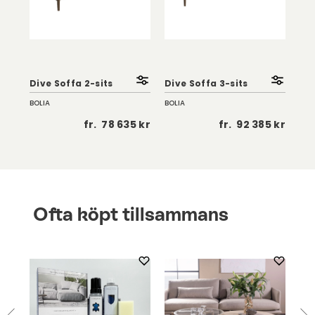
Dive Soffa 2-sits
Dive Soffa 3-sits
Div
BOLIA
BOLIA
BOL
 kr
fr.
78 635 kr
fr.
92 385 kr
Ofta köpt tillsammans