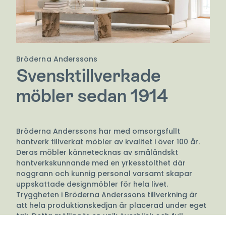
Bröderna Anderssons
Svensktillverkade
möbler sedan 1914
Bröderna Anderssons har med omsorgsfullt
hantverk tillverkat möbler av kvalitet i över 100 år.
Deras möbler kännetecknas av småländskt
hantverkskunnande med en yrkesstolthet där
noggrann och kunnig personal varsamt skapar
uppskattade designmöbler för hela livet.
Tryggheten i Bröderna Anderssons tillverkning är
att hela produktionskedjan är placerad under eget
tak. Detta möjliggör en unik överblick och full