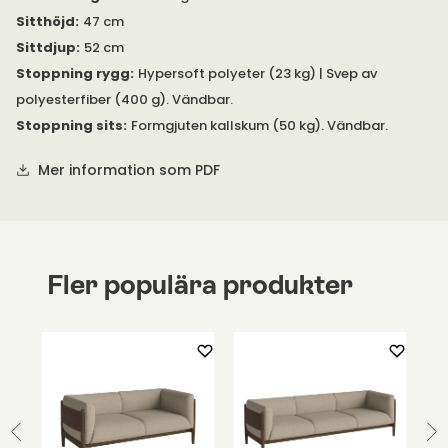
Sitthöjd
:
47 cm
Sittdjup
:
52 cm
Stoppning rygg
:
Hypersoft polyeter (23 kg) | Svep av
polyesterfiber (400 g). Vändbar.
Stoppning sits
:
Formgjuten kallskum (50 kg). Vändbar.
Mer information som PDF
Fler populära produkter