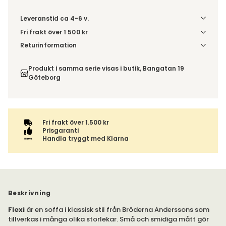
Leveranstid ca 4-6 v.
Fri frakt över 1 500 kr
Välj utförande via 'Gör dina val' för fraktinformation på din
Returinformation
kombination.
Du beställer produkten efter dina val och omfattas därför
inte av ångerrätten.
Produkt i samma serie visas i butik, Bangatan 19
Göteborg
Fri frakt över 1.500 kr
Prisgaranti
Handla tryggt med Klarna
Beskrivning
Flexi
är en soffa i klassisk stil från Bröderna Anderssons som
tillverkas i många olika storlekar. Små och smidiga mått gör